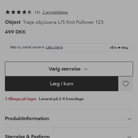
4
2 anmeldelser
Object
Trøje objJoana L/S Knit Pullover 123
499 DKK
Køb nu, betal senere.
Læs mere
Vælg størrelse
Læg i kurv
Tilføj
til
3 tilbage på lager.
Leveret på 2-4 hverdage
favoritte
Produktinformation
Størrelse & Pasform