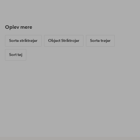
Opslag
sandrashem
Opslag
noareijnen_
Ops
alex
offentliggjort
offentliggjort
offe
af
af
af
Oplev mere
Sorte striktrøjer
Object Striktrojer
Sorte trøjer
Sort tøj