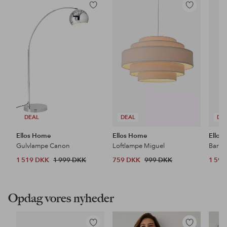
Tilføj
Tilføj
til
til
favoritter
favoritter
DEAL
DEAL
DE
Ellos Home
Ellos Home
Ellos
Gulvlampe Canon
Loftlampe Miguel
Barsto
1 519 DKK
1 999 DKK
759 DKK
999 DKK
1 59
Opdag vores nyheder
Tilføj
Tilføj