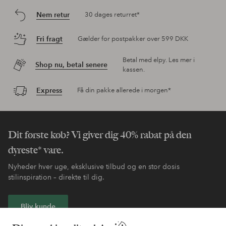
Nem retur
30 dages returret*
Fri fragt
Gælder for postpakker over 599 DKK
Betal med elpy. Les mer i
Shop nu, betal senere
kassen.
Express
Få din pakke allerede i morgen*
Dit første køb? Vi giver dig 40% rabat på den
dyreste* vare.
Nyheder hver uge, eksklusive tilbud og en stor dosis
stilinspiration – direkte til dig.
Bliv kunde