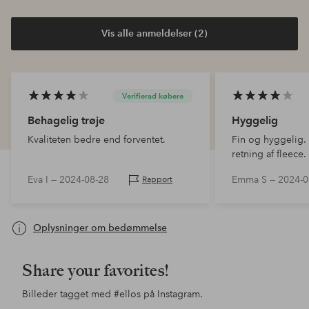
Vis alle anmeldelser (2)
Verifierad købere
Behagelig trøje
Hyggelig
Kvaliteten bedre end forventet.
Fin og hyggelig. G
retning af fleece.
Eva I —
2024-08-28
Emma S —
2024-0
Rapport
Oplysninger om bedømmelse
Share your favorites!
Billeder tagget med
#ellos
på Instagram.