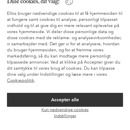
Dine cookies, dit valg!
* Se tilbudsbetingelser ved registrering
Ellos bruger nødvendige cookies til at få hjemmesiden til
at fungere samt cookies til analyse, personligt tilpasset
Har du brug for hjælp?
indhold og til at give dig en mere relevant oplevelse på
vores hjemmeside. Vi deler disse personlige data og
Du kan finde svar på de oftest stillede spørgsmål i vores FAQ.
disse cookies med de reklame- og analysevirksomheder,
Du kan også finde oplysninger om, hvordan du kontakter os.
vi samarbejder med. Det gør vi for at analysere, hvordan
du bruger hjemmesiden, og for at fremme vores
Kundeservice
Bestilling
Betalingsmåde
Le
markedsføring, så du kan modtage mere personligt
tilpassede annoncer. Ved at klikke på Accepter giver du
dit samtykke til vores brug af cookies. Du kan tilpasse
dine valg under Indstillinger og læse mere i vores
Mine sider
Cookiepolitik
.
Om Ellos
Accepter alle
Kun nødvendige cookies
Vores tjenester
Åbn
Indstillinger
chat
Vilkår