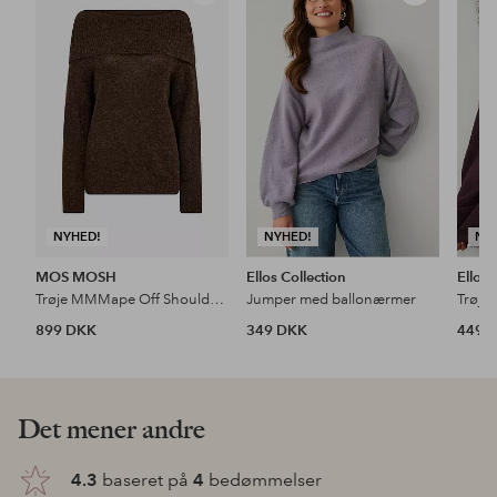
til
til
favoritter
favoritter
NYHED!
NYHED!
NY
MOS MOSH
Ellos Collection
Ellos 
Trøje MMMape Off Shoulder Knit
Jumper med ballonærmer
Trøje
899 DKK
349 DKK
449 
Det mener andre
4.3
baseret på
4
bedømmelser