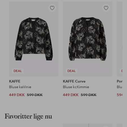
Tilføj
Tilføj
til
til
favoritter
favoritter
DEAL
DEAL
DE
KAFFE
KAFFE Curve
Pont 
Bluse kaVinie
Bluse kcKimmie
Bluse
449 DKK
599 DKK
449 DKK
599 DKK
594 
Favoritter lige nu