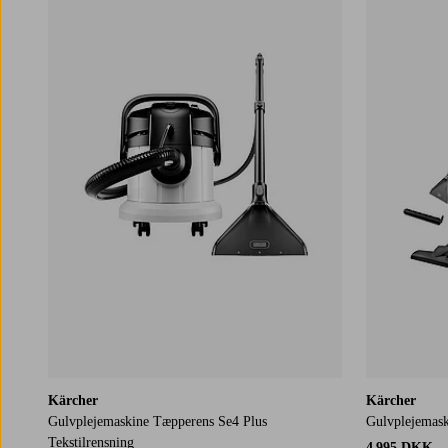
Kärcher
Kärcher
Gulvplejemaskine Tæpperens Se4 Plus
Gulvplejemask
Tekstilrensning
4 995 DKK