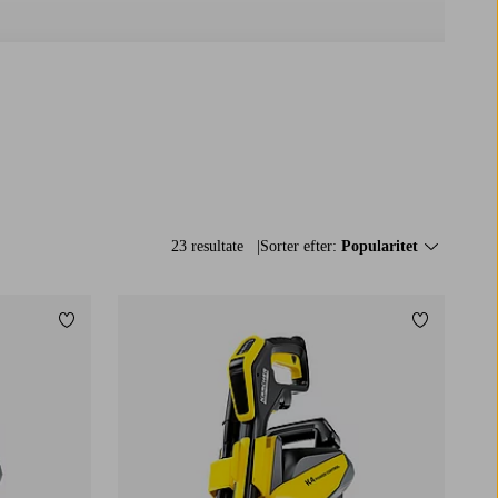
23 resultate
Sorter efter:
Popularitet
Tilføj til favoritter
Tilføj til f