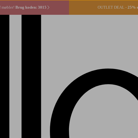
f møbler!
Brug koden: 3015
OUTLET DEAL -
25% ek