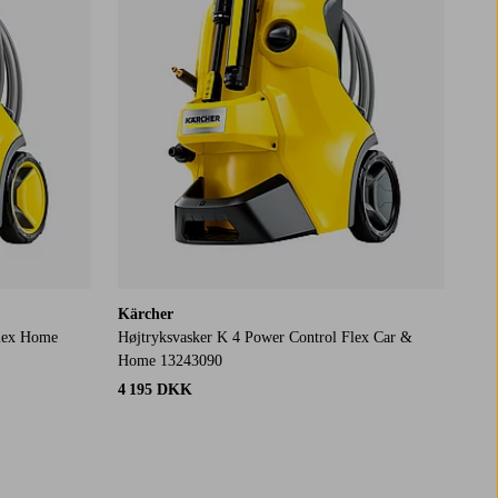
Kärcher
Flex Home
Højtryksvasker K 4 Power Control Flex Car &
Home 13243090
4 195 DKK