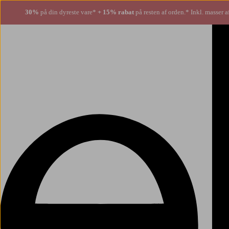
30%
på din dyreste vare*
+ 15% rabat
på resten af orden.* Inkl. masser a