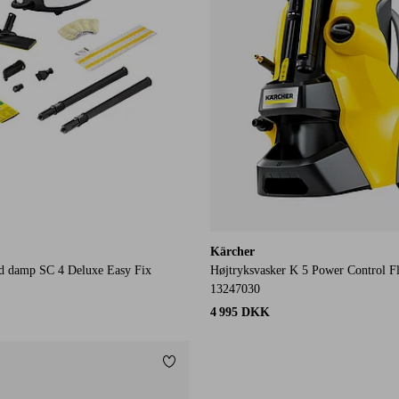
Kärcher
d damp SC 4 Deluxe Easy Fix
Højtryksvasker K 5 Power Control 
13247030
4 995 DKK
Tilføj til favoritter