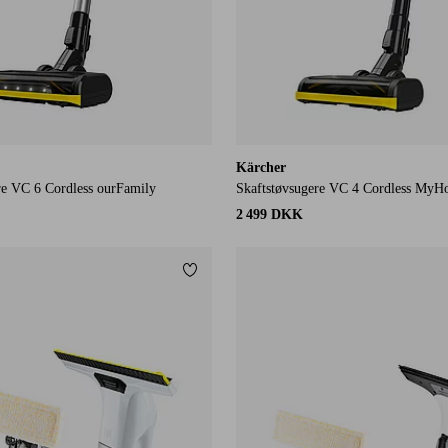
Kärcher
re VC 6 Cordless ourFamily
Skaftstøvsugere VC 4 Cordless My
2 499 DKK
Tilføj til favoritter