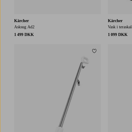
Kärcher
Kärcher
Asksug Ad2
Vask i teraska
1 499 DKK
1 099 DKK
Tilføj til favoritter