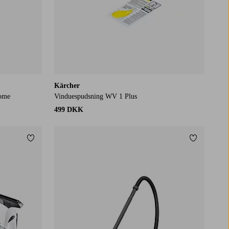
Kärcher
Home
Vinduespudsning WV 1 Plus
499 DKK
Tilføj til favoritter
Tilføj til f