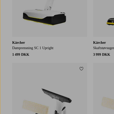
Kärcher
Kärcher
Damprensning SC 1 Upright
Skaftstøvsuge
1 499 DKK
3 999 DKK
Tilføj til favoritter