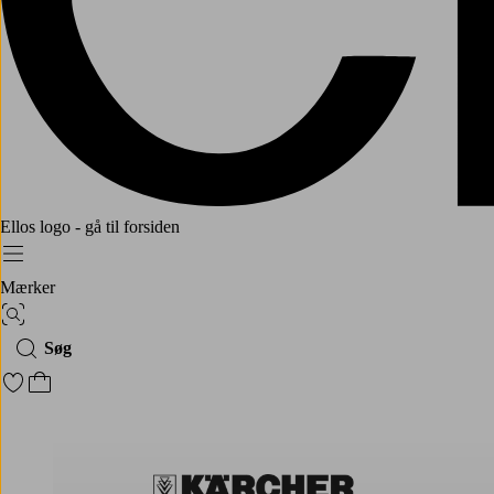
Ellos logo - gå til forsiden
Menu
Mærker
Billedsøgning
Søg
Gå til favoritmarkerede produkter
Gå til indkøbskurven