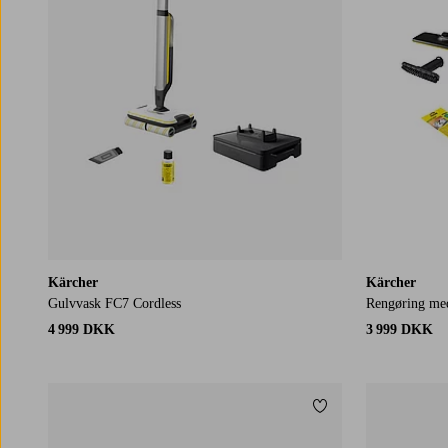
Kärcher
Kärcher
Gulvvask FC7 Cordless
Rengøring me
4 999 DKK
3 999 DKK
Tilføj til favoritter