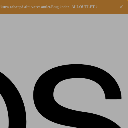
stra rabat på alt i vores outlet.
Brug koden:
ALLOUTLET
Lu