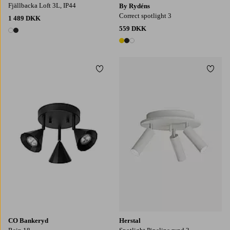
Fjällbacka Loft 3L, IP44
By Rydéns
Correct spotlight 3
1 489 DKK
559 DKK
2 farver
3 farver
Tilføj til favoritter
Tilføj
CO Bankeryd
Herstal