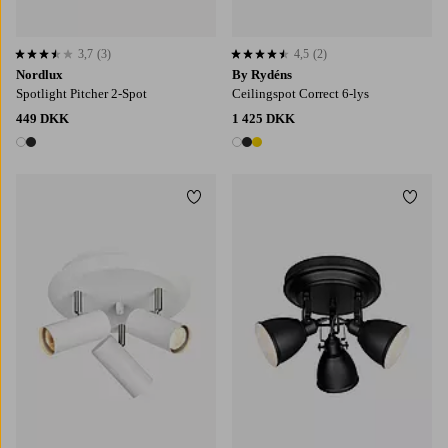
3,7
(3)
4,5
(2)
3,7 baseret på 3 bedømmelser
4,5 baseret på 2 bedømmelser
Nordlux
By Rydéns
Spotlight Pitcher 2-Spot
Ceilingspot Correct 6-lys
449 DKK
1 425 DKK
2 farver
3 farver
Tilføj til favoritter
Tilføj