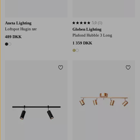
Aneta Lighting
5,0
(1)
5,0 baseret på 1 bedømmelser
Loftspot Hugin rør
Globen Lighting
Plafond Hubble 3 Long
489 DKK
1 359 DKK
2 farver
2 farver
Tilføj til favoritter
Tilføj