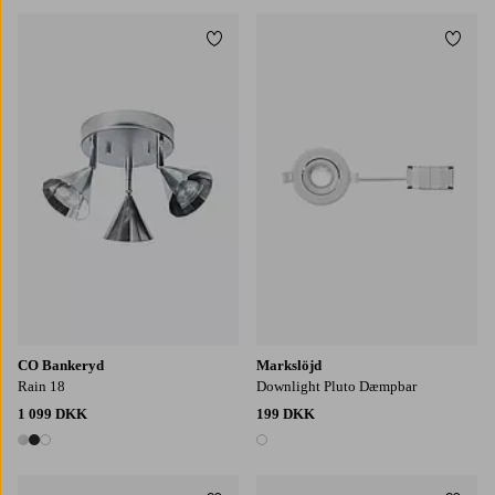
Tilføj til favoritter
Tilføj
CO Bankeryd
Markslöjd
Rain 18
Downlight Pluto Dæmpbar
1 099 DKK
199 DKK
3 farver
1 farve