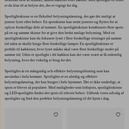
er du klar til at belyse det, der er vigtigt for dig.
Spotlightskinne er en fleksibel belysningsløsning, der gør det muligt at
justere lyset efter behov. En spotskinne kan nemt justeres og flyttes for at
oplyse forskellige dele af rummet. En spotlightskinne kombinerer flere spots
på en og samme skinne for at give den bedst mulige belysning. Med en
spotlightskinne kan du fokusere lyset i flere forskellige retninger på samme
tid uden at skulle bruge flere forskellige lamper. En spotlightskinne er
perfekt til køkkener, hvor lyset måske skal være flere forskellige steder på
samme tid. Uden et spotlight i dit køkken kan det være svært at få ordentlig
belysning, hvor der virkelig er brug for det.
Spotlights är en mångsidig och effektiv belysningslösning som kan
användas i hela hemmet. Spotlights er en alsidig og effektiv
belysningsløsning, der kan bruges i hele hjemmet. Det er ikke underligt, at
spots er blevet så populære. Med muligheder som loftspots, spotlightskinne
og LED-spotlights findes der spots til ethvert behov. Udforsk vores udvalg af
spotlights og find den perfekte belysningsløsning til dit hjem i dag.
Tilføj til favoritter
Tilføj