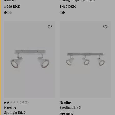
Rain 18
Spotlight Pipeline rund 3
1 099 DKK
1 419 DKK
3 farver
2 farver
Tilføj til favoritter
Tilføj
2,0
(1)
Nordlux
2,0 baseret på 1 bedømmelser
Spotlight Eik 3
Nordlux
Spotlight Eik 2
399 DKK