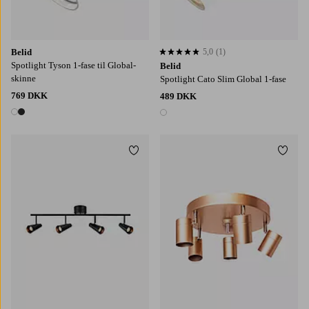
Belid
5,0
(1)
5,0 baseret på 1 bedømmelser
Spotlight Tyson 1-fase til Global-
Belid
skinne
Spotlight Cato Slim Global 1-fase
769 DKK
489 DKK
2 farver
1 farve
Tilføj til favoritter
Tilføj