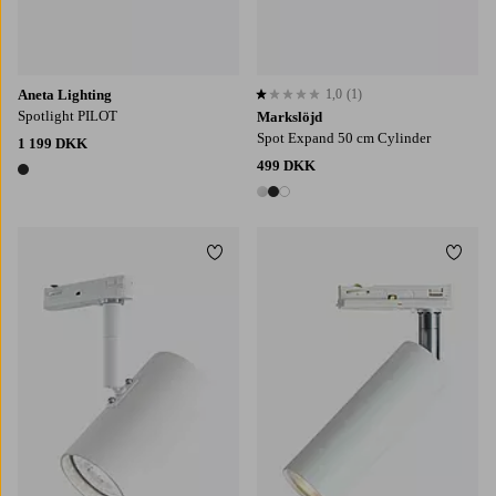
Aneta Lighting
1,0
(1)
1,0 baseret på 1 bedømmelser
Spotlight PILOT
Markslöjd
Spot Expand 50 cm Cylinder
1 199 DKK
499 DKK
1 farve
3 farver
Tilføj til favoritter
Tilføj