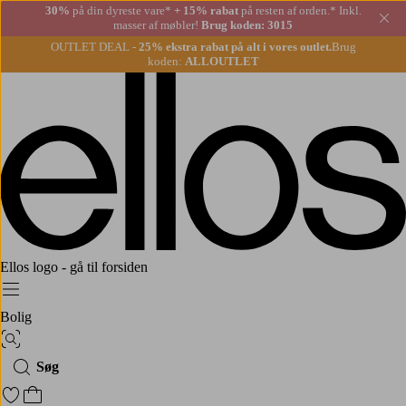
30%
på din dyreste vare*
+ 15% rabat
på resten af orden.* Inkl.
Lu
masser af møbler!
Brug koden: 3015
OUTLET DEAL -
25% ekstra rabat på alt i vores outlet.
Brug
koden:
ALLOUTLET
Ellos logo - gå til forsiden
Menu
Bolig
Billedsøgning
Søg
Gå til favoritmarkerede produkter
Gå til indkøbskurven