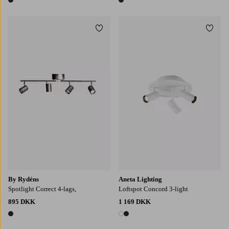
1 farve
1 farve
Tilføj til favoritter
Tilføj
By Rydéns
Aneta Lighting
Spotlight Correct 4-lags,
Loftspot Concord 3-light
895 DKK
1 169 DKK
1 farve
2 farver