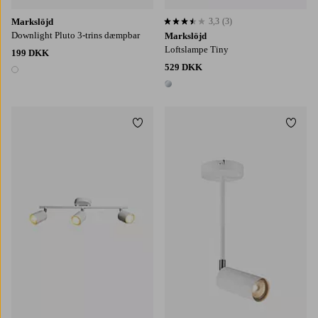
Markslöjd
3,3
(3)
3,3 baseret på 3 bedømmelser
Downlight Pluto 3-trins dæmpbar
Markslöjd
Loftslampe Tiny
199 DKK
529 DKK
1 farve
1 farve
Tilføj til favoritter
Tilføj