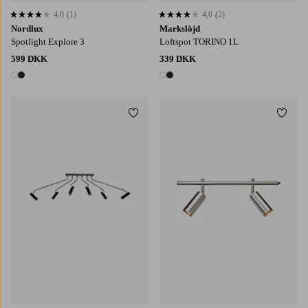
4,0
(1)
4,0
(2)
4,0 baseret på 1 bedømmelser
4,0 baseret på 2 bedømmelser
Nordlux
Markslöjd
Spotlight Explore 3
Loftspot TORINO 1L
599 DKK
339 DKK
2 farver
2 farver
Tilføj til favoritter
Tilføj