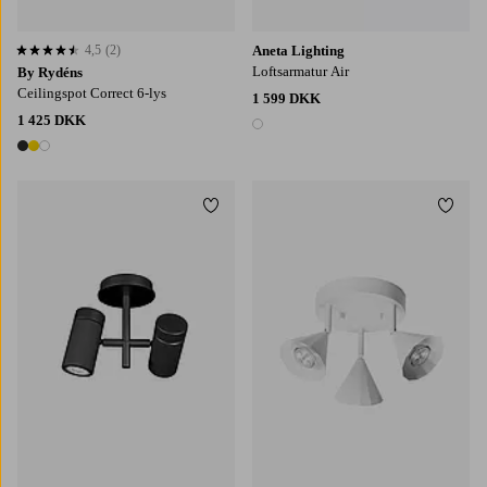
4,5
(2)
Aneta Lighting
4,5 baseret på 2 bedømmelser
Loftsarmatur Air
By Rydéns
Ceilingspot Correct 6-lys
1 599 DKK
1 425 DKK
1 farve
3 farver
Tilføj til favoritter
Tilføj