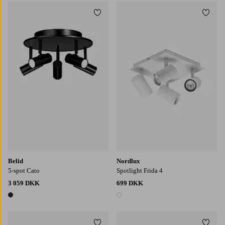
Tilføj til favoritter
Tilføj
Belid
Nordlux
5-spot Cato
Spotlight Frida 4
3 059 DKK
699 DKK
1 farve
1 farve