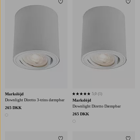
Tilføj til favoritter
Tilføj
Markslöjd
5,0
(1)
5,0 baseret på 1 bedømmelser
Downlight Diretto 3-trins dæmpbar
Markslöjd
Downlight Diretto Dæmpbar
265 DKK
265 DKK
1 farve
1 farve