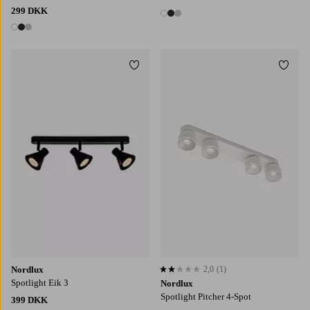
299 DKK
3 farver
3 farver
Tilføj til favoritter
Tilføj
Nordlux
2,0
(1)
2,0 baseret på 1 bedømmelser
Spotlight Eik 3
Nordlux
Spotlight Pitcher 4-Spot
399 DKK