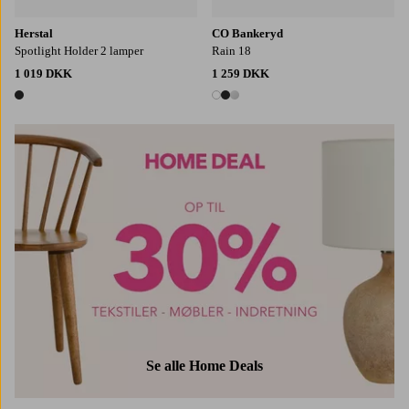
Herstal
CO Bankeryd
Spotlight Holder 2 lamper
Rain 18
1 019 DKK
1 259 DKK
1 farve
3 farver
Se alle Home Deals