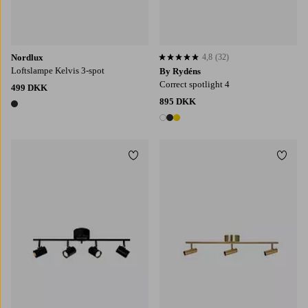
Nordlux
4,8
(32)
4,8 baseret på 32 bedømmelser
Loftslampe Kelvis 3-spot
By Rydéns
Correct spotlight 4
499 DKK
895 DKK
1 farve
3 farver
Tilføj til favoritter
Tilføj