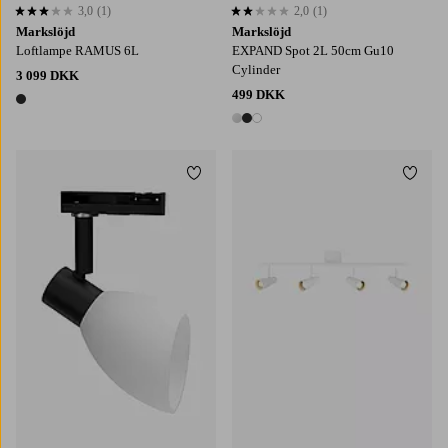
3,0
(1)
2,0
(1)
3,0 baseret på 1 bedømmelser
2,0 baseret på 1 bedømmelser
Markslöjd
Markslöjd
Loftlampe RAMUS 6L
EXPAND Spot 2L 50cm Gu10
Cylinder
3 099 DKK
499 DKK
1 farve
3 farver
Tilføj til favoritter
Tilføj