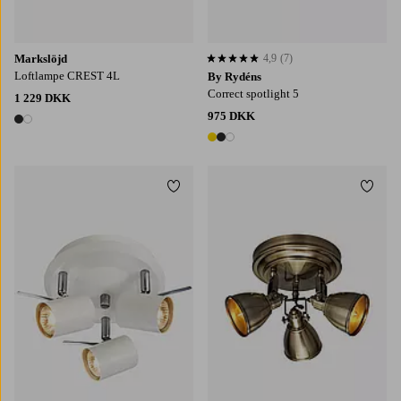
Markslöjd
4,9
(7)
4,9 baseret på 7 bedømmelser
Loftlampe CREST 4L
By Rydéns
Correct spotlight 5
1 229 DKK
975 DKK
2 farver
3 farver
Tilføj til favoritter
Tilføj