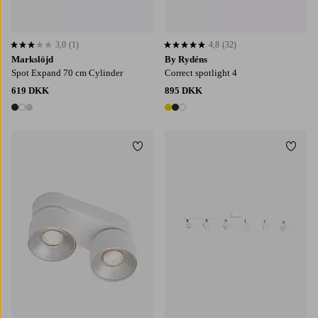
3,0
(1)
4,8
(32)
3,0 baseret på 1 bedømmelser
4,8 baseret på 32 bedømmelser
Markslöjd
By Rydéns
Spot Expand 70 cm Cylinder
Correct spotlight 4
619 DKK
895 DKK
3 farver
3 farver
Tilføj til favoritter
Tilføj