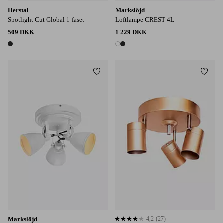
Herstal
Markslöjd
Spotlight Cut Global 1-faset
Loftlampe CREST 4L
509 DKK
1 229 DKK
1 farve
2 farver
Tilføj til favoritter
Tilføj
Markslöjd
4,2
(27)
4,2 baseret på 27 bedømmelser