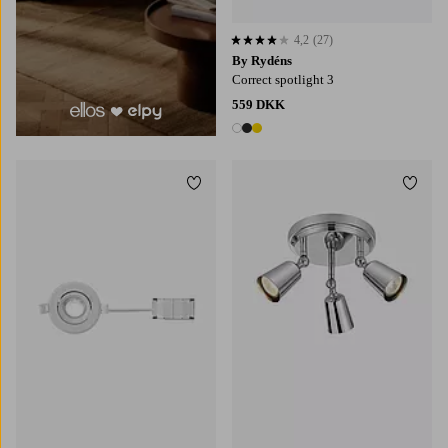
4,2
(27)
4,2 baseret på 27 bedømmelser
By Rydéns
Correct spotlight 3
559 DKK
3 farver
Tilføj til favoritter
Tilføj