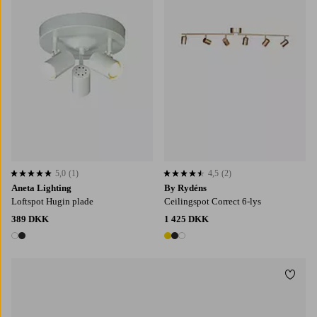
5,0
(1)
4,5
(2)
5,0 baseret på 1 bedømmelser
4,5 baseret på 2 bedømmelser
Aneta Lighting
By Rydéns
Loftspot Hugin plade
Ceilingspot Correct 6-lys
389 DKK
1 425 DKK
2 farver
3 farver
Tilføj