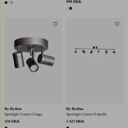
999 DKK
3 farver
2 farver
Tilføj til favoritter
Tilføj
By Rydéns
By Rydéns
Spotlight Correct 3-lags,
Spotlight Correct 6-skuffe,
559 DKK
1 425 DKK