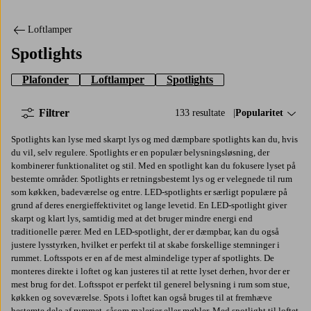
Loftlamper
Spotlights
Plafonder
Loftlamper
Spotlights
Filtrer
133 resultate
Sorter efter:
Popularitet
Spotlights kan lyse med skarpt lys og med dæmpbare spotlights kan du, hvis
du vil, selv regulere. Spotlights er en populær belysningsløsning, der
kombinerer funktionalitet og stil. Med en spotlight kan du fokusere lyset på
bestemte områder. Spotlights er retningsbestemt lys og er velegnede til rum
som køkken, badeværelse og entre. LED-spotlights er særligt populære på
grund af deres energieffektivitet og lange levetid. En LED-spotlight giver
skarpt og klart lys, samtidig med at det bruger mindre energi end
traditionelle pærer. Med en LED-spotlight, der er dæmpbar, kan du også
justere lysstyrken, hvilket er perfekt til at skabe forskellige stemninger i
rummet. Loftsspots er en af de mest almindelige typer af spotlights. De
monteres direkte i loftet og kan justeres til at rette lyset derhen, hvor der er
mest brug for det. Loftsspot er perfekt til generel belysning i rum som stue,
køkken og soveværelse. Spots i loftet kan også bruges til at fremhæve
bestemte dele af rummet, såsom malerier eller møbler. Med spotlight til loftet