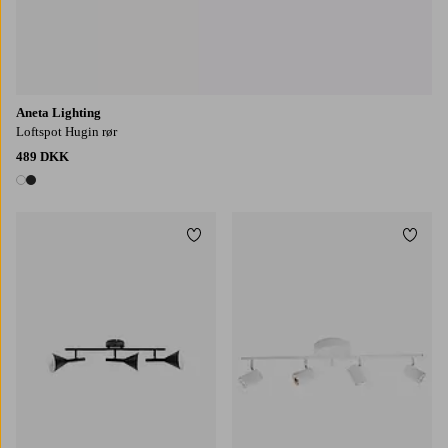
Aneta Lighting
Loftspot Hugin rør
489 DKK
2 farver
Tilføj til favoritter
Tilføj