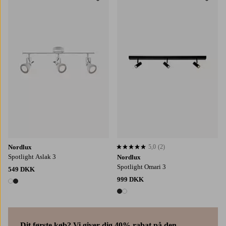
Tilføj til favoritter
Tilføj
Nordlux
5,0
(2)
5,0 baseret på 2 bedømmelser
Spotlight Aslak 3
Nordlux
Spotlight Omari 3
549 DKK
999 DKK
2 farver
2 farver
Dit første køb? Vi giver dig 40% rabat på den