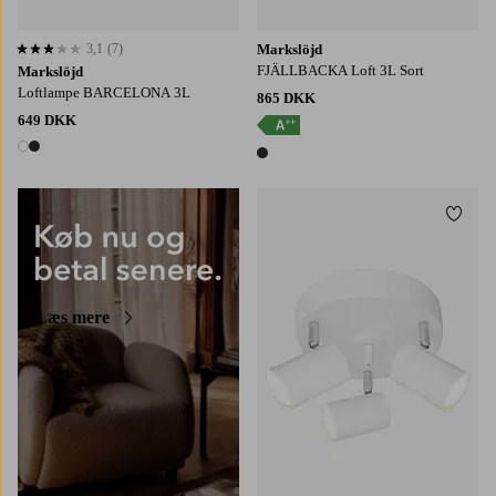
3,1
(7)
Markslöjd
3,1 baseret på 7 bedømmelser
FJÄLLBACKA Loft 3L Sort
Markslöjd
Loftlampe BARCELONA 3L
865 DKK
649 DKK
2 farver
1 farve
Tilføj
Læs mere