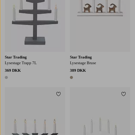
Star Trading
Star Trading
Lysestage Trapp 7L
Lysestage Bruse
369 DKK
389 DKK
1 farve
1 farve
Tilføj til favoritter
Tilføj