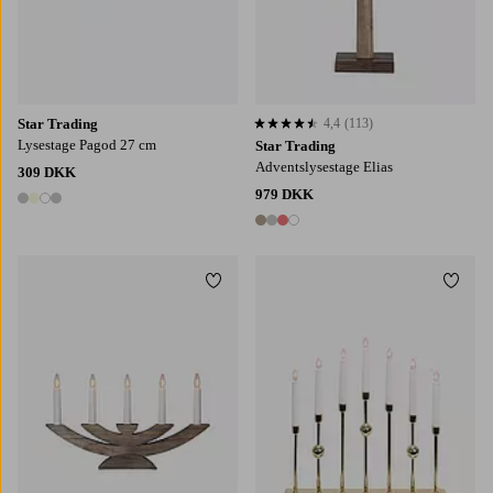
Star Trading
4,4
(113)
4,4 baseret på 113 bedømmelser
Lysestage Pagod 27 cm
Star Trading
Adventslysestage Elias
309 DKK
979 DKK
4 farver
4 farver
Tilføj til favoritter
Tilføj