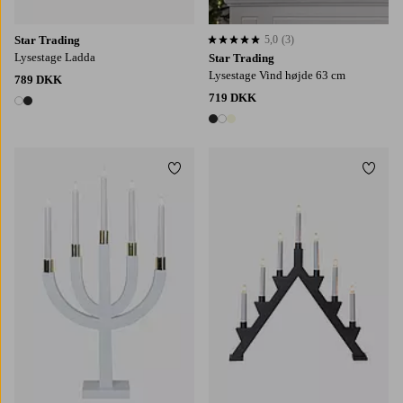
Star Trading
5,0
(3)
5,0 baseret på 3 bedømmelser
Lysestage Ladda
Star Trading
Lysestage Vind højde 63 cm
789 DKK
719 DKK
2 farver
3 farver
Tilføj til favoritter
Tilføj