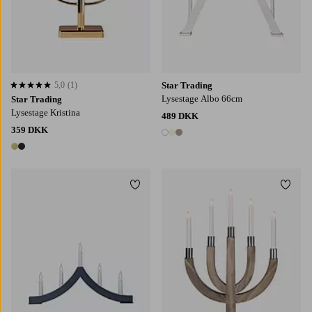
5,0
(1)
Star Trading
5,0 baseret på 1 bedømmelser
Lysestage Albo 66cm
Star Trading
Lysestage Kristina
489 DKK
359 DKK
3 farver
2 farver
Tilføj til favoritter
Tilføj