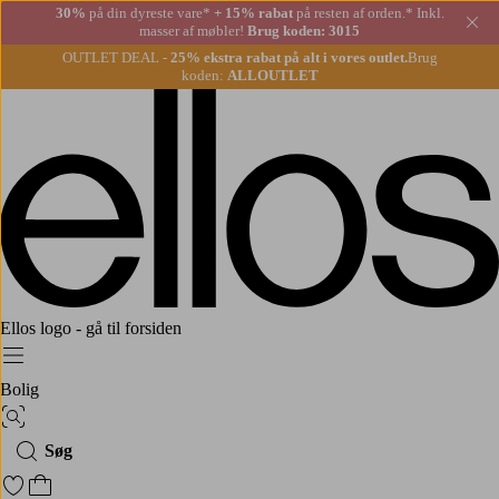
30%
på din dyreste vare*
+ 15% rabat
på resten af orden.* Inkl.
Lu
masser af møbler!
Brug koden: 3015
OUTLET DEAL -
25% ekstra rabat på alt i vores outlet.
Brug
koden:
ALLOUTLET
Ellos logo - gå til forsiden
Menu
Bolig
Billedsøgning
Søg
Gå til favoritmarkerede produkter
Gå til indkøbskurven