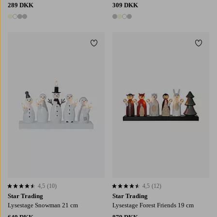
289 DKK
309 DKK
4 farver
4 farver
Tilføj til favoritter
Tilføj
4,5
(10)
4,5
(12)
4,5 baseret på 10 bedømmelser
4,5 baseret på 12 bedømmelser
Star Trading
Star Trading
Lysestage Snowman 21 cm
Lysestage Forest Friends 19 cm