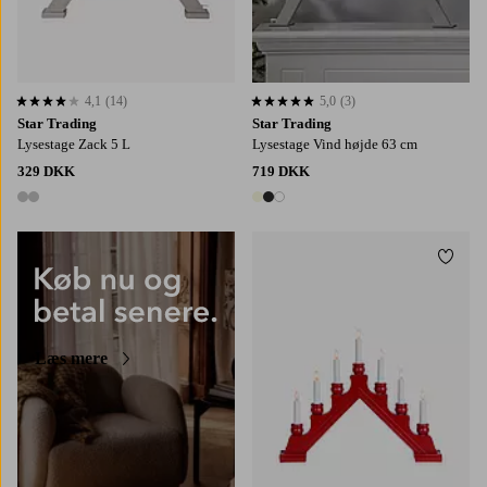
4,1
(14)
5,0
(3)
4,1 baseret på 14 bedømmelser
5,0 baseret på 3 bedømmelser
Star Trading
Star Trading
Lysestage Zack 5 L
Lysestage Vind højde 63 cm
329 DKK
719 DKK
2 farver
3 farver
Tilføj
Læs mere