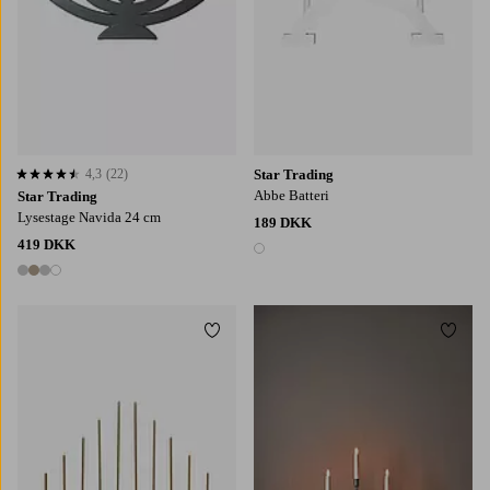
4,3
(22)
Star Trading
4,3 baseret på 22 bedømmelser
Abbe Batteri
Star Trading
Lysestage Navida 24 cm
189 DKK
419 DKK
1 farve
4 farver
Tilføj til favoritter
Tilføj