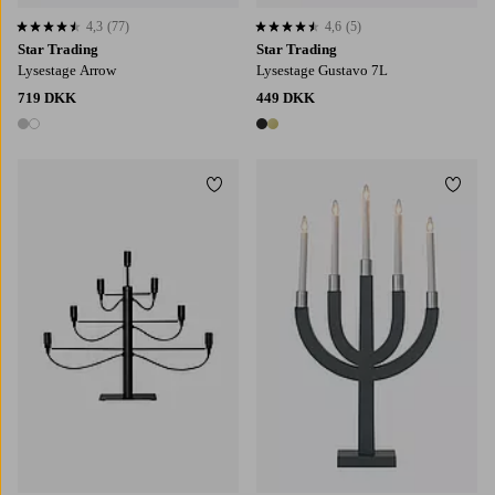
4,3
(77)
4,6
(5)
4,3 baseret på 77 bedømmelser
4,6 baseret på 5 bedømmelser
Star Trading
Star Trading
Lysestage Arrow
Lysestage Gustavo 7L
719 DKK
449 DKK
2 farver
2 farver
Tilføj til favoritter
Tilføj