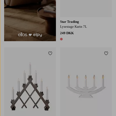
Star Trading
Lysestage Karin 7L
249 DKK
1 farve
Tilføj til favoritter
Tilføj