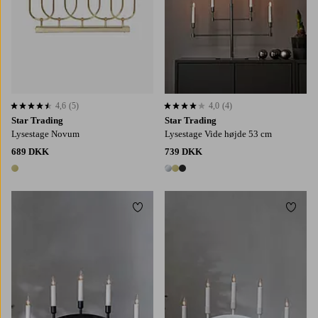
4,6
(5)
4,0
(4)
4,6 baseret på 5 bedømmelser
4,0 baseret på 4 bedømmelser
Star Trading
Star Trading
Lysestage Novum
Lysestage Vide højde 53 cm
689 DKK
739 DKK
1 farve
3 farver
Tilføj til favoritter
Tilføj