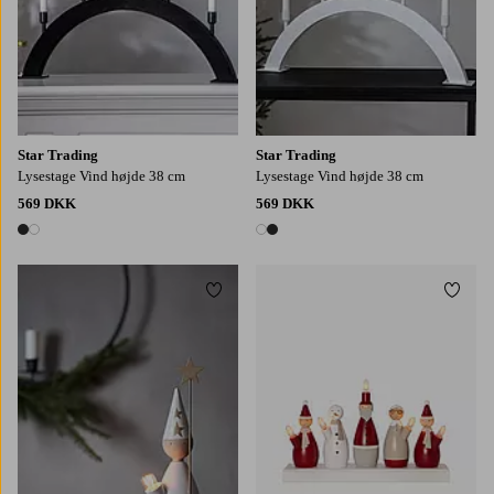
Star Trading
Star Trading
Lysestage Vind højde 38 cm
Lysestage Vind højde 38 cm
569 DKK
569 DKK
2 farver
2 farver
Tilføj til favoritter
Tilføj