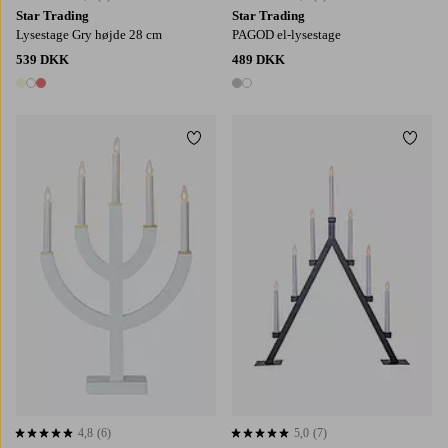
Star Trading
Star Trading
Lysestage Gry højde 28 cm
PAGOD el-lysestage
539 DKK
489 DKK
3 farver
2 farver
Tilføj til favoritter
Tilføj
4,8
(6)
5,0
(7)
4,8 baseret på 6 bedømmelser
5,0 baseret på 7 bedømmelser