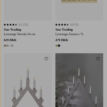
4,3
(22)
4,6
(5)
4,3 baseret på 22 bedømmelser
4,6 baseret på 5 bedømmelser
Star Trading
Star Trading
Lysestage Navida 24 cm
Lysestage Gustavo 7L
629 DKK
479 DKK
4 farver
2 farver
Tilføj til favoritter
Tilføj