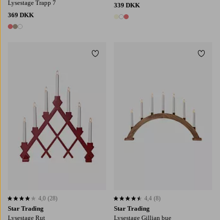
Lysestage Trapp 7
339 DKK
369 DKK
3 farver
3 farver
Tilføj til favoritter
Tilføj
4,0
(28)
4,4
(8)
4,0 baseret på 28 bedømmelser
4,4 baseret på 8 bedømmelser
Star Trading
Star Trading
Lysestage Rut
Lysestage Gillian bue