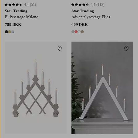
4,4
(51)
4,4
(113)
4,4 baseret på 51 bedømmelser
4,4 baseret på 113 bedømmelser
Star Trading
Star Trading
El-lysestage Milano
Adventslysestage Elias
789 DKK
609 DKK
3 farver
4 farver
Tilføj til favoritter
Tilføj