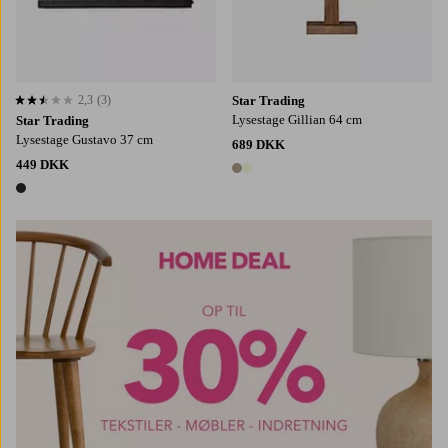
2,3
(3)
Star Trading
2,3 baseret på 3 bedømmelser
Lysestage Gillian 64 cm
Star Trading
Lysestage Gustavo 37 cm
689 DKK
449 DKK
2 farver
1 farve