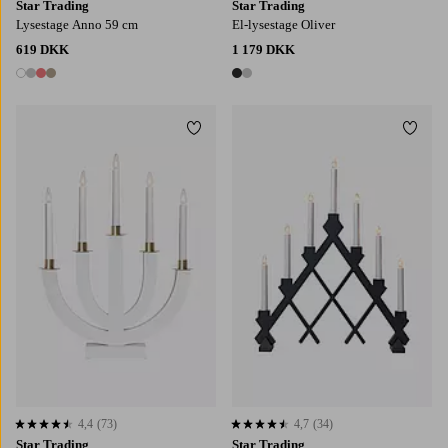
Star Trading
Star Trading
Lysestage Anno 59 cm
El-lysestage Oliver
619 DKK
1 179 DKK
4 farver
2 farver
Tilføj til favoritter
Tilføj
4,4
(73)
4,7
(34)
4,4 baseret på 73 bedømmelser
4,7 baseret på 34 bedømmelser
Star Trading
Star Trading