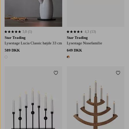
5,0
(1)
4,3
(13)
5,0 baseret på 1 bedømmelser
4,3 baseret på 13 bedømmelser
Star Trading
Star Trading
Lysestage Lucia Classic højde 33 cm
Lysestage Nissefamilie
589 DKK
649 DKK
1 farve
1 farve
Tilføj til favoritter
Tilføj