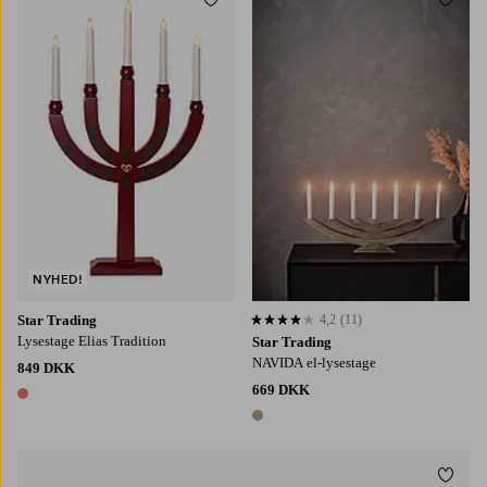
Tilføj til favoritter
Tilføj
NYHED!
Star Trading
4,2
(11)
4,2 baseret på 11 bedømmelser
Lysestage Elias Tradition
Star Trading
NAVIDA el-lysestage
849 DKK
669 DKK
1 farve
1 farve
Tilføj