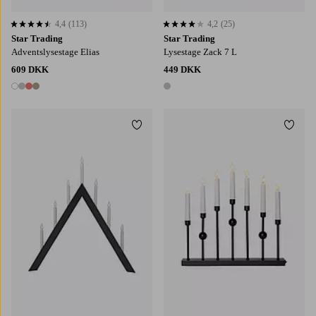
4,4
(113)
4,2
(25)
4,4 baseret på 113 bedømmelser
4,2 baseret på 25 bedømmelser
Star Trading
Star Trading
Adventslysestage Elias
Lysestage Zack 7 L
609 DKK
449 DKK
4 farver
1 farve
Tilføj til favoritter
Tilføj