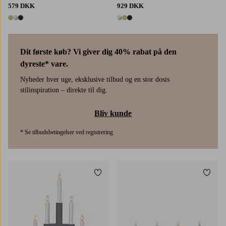
579 DKK
929 DKK
3 farver
3 farver
Dit første køb? Vi giver dig 40% rabat på den
dyreste* vare.
Nyheder hver uge, eksklusive tilbud og en stor dosis
stilinspiration – direkte til dig.
Bliv kunde
* Se tilbudsbetingelser ved registrering
Tilføj til favoritter
Tilføj