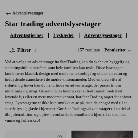
Adventslysestager
Star trading adventslysestager
Adventsstjerner
Lyskæder
Adventslysestager
Filtrer
157 resultate
Sorter efter:
Popularitet
1
Ved at vælge en adventsstage fra Star Trading kan du skabe en hyggelig og
stemningsfuld atmosfære, som hele familien kan nyde. Disse lysestager
kombinerer klassisk design med moderne teknologi og skaber en varm og
indbydende atmosfære i de mørke vintermåneder. Med en bred vifte af
stilarter og farver kan du nemt finde en adventsstage, der passer til din
indretning og smag. Uanset om du foretrækker et traditionelt look med
levende lys eller en mere moderne variant, har Star Trading noget for enhver
smag. Lysestagerne er ikke kun smukke at se på, men de er også med til at
sprede lys og glæde i hjemmet. Gør Star Tradings adventsstager til en del af
din juletradition, og oplev, hvordan de forvandler dit hjem til et sted med
varme og fællesskab!