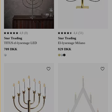
4,8
(8)
4,4
(51)
4,8 baseret på 8 bedømmelser
4,4 baseret på 51 bedømmelser
Star Trading
Star Trading
TITUS el-lysestage LED
El-lysestage Milano
709 DKK
929 DKK
1 farve
3 farver
Tilføj til favoritter
Tilføj