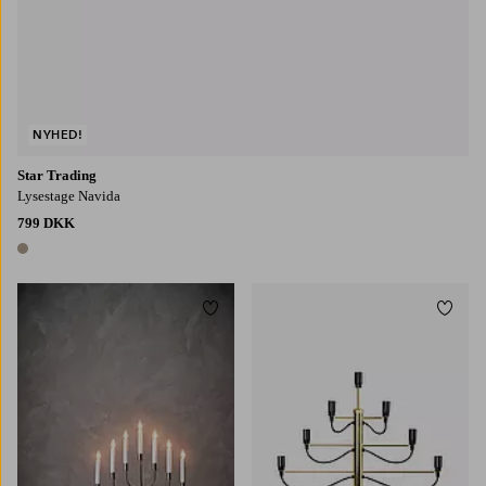
NYHED!
Star Trading
Lysestage Navida
799 DKK
1 farve
Tilføj til favoritter
Tilføj