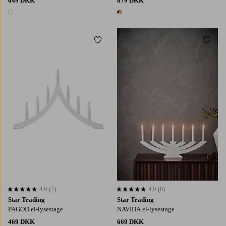
649 DKK
879 DKK
1 farve
1 farve
Tilføj til favoritter
Tilføj
4,9
(7)
4,9
(8)
4,9 baseret på 7 bedømmelser
4,9 baseret på 8 bedømmelser
Star Trading
Star Trading
PAGOD el-lysestage
NAVIDA el-lysestage
469 DKK
669 DKK