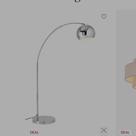
Tilføj
til
favoritter
Se
DEAL
DEAL