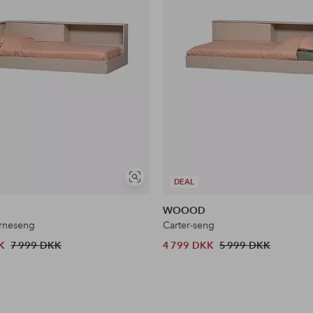
Se
DEAL
lignende
WOOOD
ørneseng
Carter-seng
K
7 999 DKK
4 799 DKK
5 999 DKK