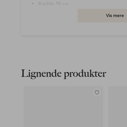
Bredde: 95 cm
Højde: 53 cm
Vis mere
Længde/dybde: 219 cm
Maksimal belastning på produktet: 100 kg
Montering: Leveres usamlet
Varenummer: 1611571-01-0
Download højopløst billede
Lignende produkter
Fri fragt
Gælder for postpakker over 599 kr
Tilføj
til
Læs mere
favoritter
Faktura & Konto