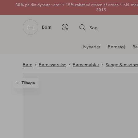
30%
på din dyreste vare*
+ 15% rabat
på resten af orden.* Inkl. ma
3015
Børn
Søg
Billedsøgning
Afdelningsnavigation
Nyheder
Børnetøj
Ba
Børn
Børneværelse
Børnemøbler
Senge & madrass
Tilbage