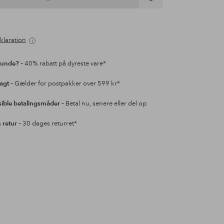
Tilføj
til
favoritter
klaration
kunde?
– 40% rabatt på dyreste vare*
ragt
– Gælder for postpakker over 599 kr*
sible betalingsmåder
– Betal nu, senere eller del op
retur
– 30 dages returret*