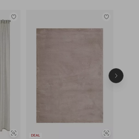
Tilføj
Tilføj
til
til
favoritter
favoritter
Næste
produkt
Se
Se
DEAL
DEAL