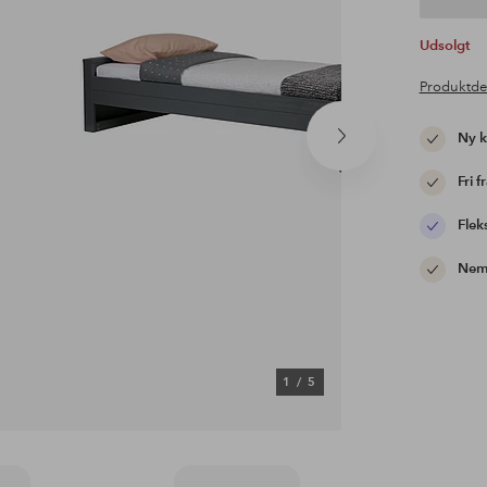
Udsolgt
Produktde
Ny 
Næste
produkt
Fri f
Flek
Nem 
1
/
5