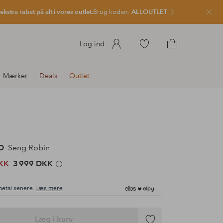
kstra rabat på alt i vores outlet.
Brug koden:
ALLOUTLET
Luk
Gå
Log ind
til
Gå
favoritmarkerede
til
Mærker
Deals
Outlet
produkter
indkøbskurven
D
Seng Robin
KK
3 999 DKK
betal senere.
Læs mere
Læg i kurv