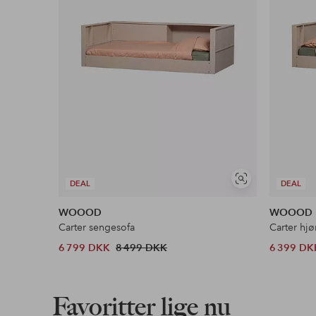
Vores mest fordelagtige betalingsmetode
Læs mere
Se
DEAL
DEAL
lignende
WOOOD
WOOOD
Carter sengesofa
Carter hj
6 799 DKK
8 499 DKK
6 399 DK
Favoritter lige nu