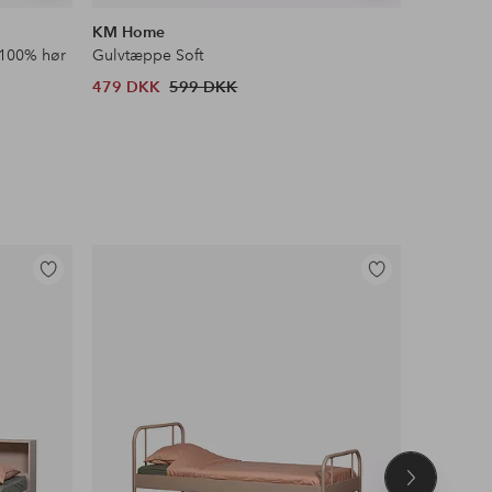
lignende
lignende
KM Home
&Home
 100% hør
Gulvtæppe Soft
Ryatæppe
479 DKK
599 DKK
303 DKK
Tilføj
Tilføj
til
til
favoritter
favoritter
Næste