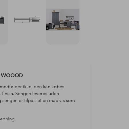
a
WOOOD
 medfølger ikke, den kan købes
t finish. Sengen leveres uden
 sengen er tilpasset en madras som
ledning.