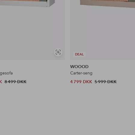
Se
DEAL
lignende
WOOOD
ngesofa
Carter-seng
K
8 499 DKK
4 799 DKK
5 999 DKK