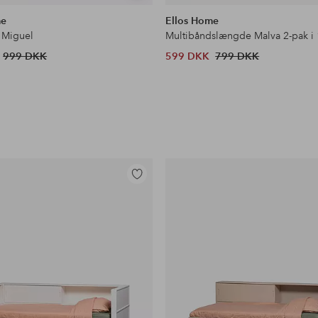
lignende
me
Ellos Home
 Miguel
Multibåndslængde Malva 2-pak i
999 DKK
599 DKK
799 DKK
Tilføj
til
favoritter