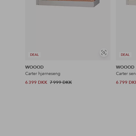
Se
DEAL
DEAL
lignende
WOOOD
WOOOD
Carter hjørneseng
Carter se
6 399 DKK
7 999 DKK
6 799 DK