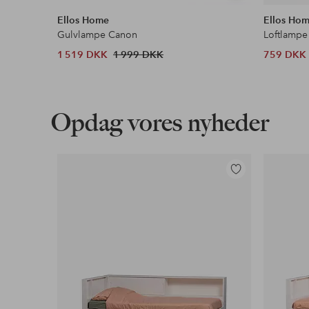
lignende
Ellos Home
Ellos Ho
Gulvlampe Canon
Loftlampe
1 519 DKK
1 999 DKK
759 DKK
Opdag vores nyheder
Tilføj
til
favoritter