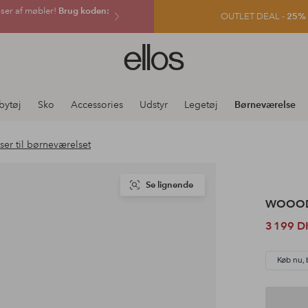
sser af møbler!
Brug koden:
OUTLET DEAL -
25% e
Ellos
logo
-
gå
bytøj
Sko
Accessories
Udstyr
Legetøj
Børneværelse
til
forsiden
er til børneværelset
Se lignende
WOOO
3 199 D
Køb nu, 