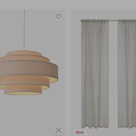
Tilføj
til
favoritter
Se
DEAL