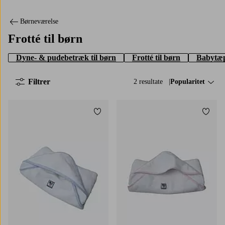
Børneværelse
Frotté til børn
Dyne- & pudebetræk til børn
Frotté til børn
Babytæ
Filtrer
2 resultate
Sorter efter:
Popularitet
Tilføj til favoritter
Tilføj