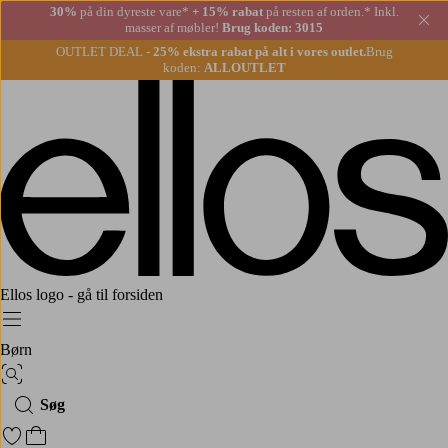
30%
på din dyreste vare*
+ 15% rabat
på resten af orden.* Inkl.
Lu
masser af møbler!
Brug koden: 3015
OUTLET DEAL -
25% ekstra rabat på alt i vores outlet.
Brug
koden:
ALLOUTLET
Ellos logo - gå til forsiden
Menu
Børn
Billedsøgning
Søg
Gå til favoritmarkerede produkter
Gå til indkøbskurven