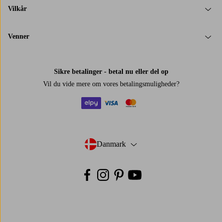
Vilkår
Venner
Sikre betalinger - betal nu eller del op
Vil du vide mere om
vores betalingsmuligheder
?
elpy
visa
mastercard
Danmark
- Vælg land
Facebook
Instagram
Pinterest
Youtube