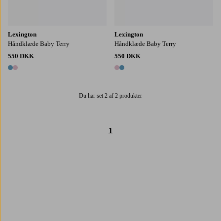
Lexington
Lexington
Håndklæde Baby Terry
Håndklæde Baby Terry
550 DKK
550 DKK
2 farver
2 farver
Du har set 2 af 2 produkter
1
Trustpilot