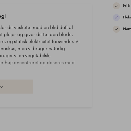
Fri f
ogi
Flek
 dit vasketøj med en blid duft af
Nem 
 plejer og giver dit tøj den bløde,
 og statisk elektricitet forsvinder. Vi
k moskus, men vi bruger naturlig
bruger vi en vegetabilsk,
l er højkoncentreret og doseres med