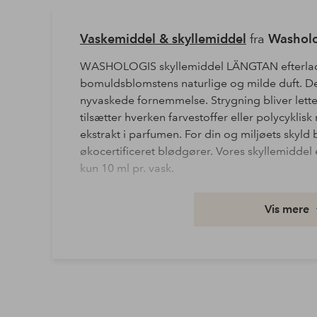
Vaskemiddel & skyllemiddel
fra
Washol
WASHOLOGIS skyllemiddel LÄNGTAN efterlader
bomuldsblomstens naturlige og milde duft. Det
nyvaskede fornemmelse. Strygning bliver lettere,
tilsætter hverken farvestoffer eller polycyklis
ekstrakt i parfumen. For din og miljøets skyld 
økocertificeret blødgører. Vores skyllemidde
kun 10 ml pr. vask.
Varenummer: 1587332
Vis mere
Download højopløst billede
Fri fragt
Gælder for postpakker over 599 kr