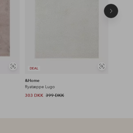
Næste
produkt
Se
Se
DEAL
DEAL
lignende
lignende
&Home
Ellos Ho
Ryatæppe Lugo
Multibånd
303 DKK
399 DKK
599 DKK