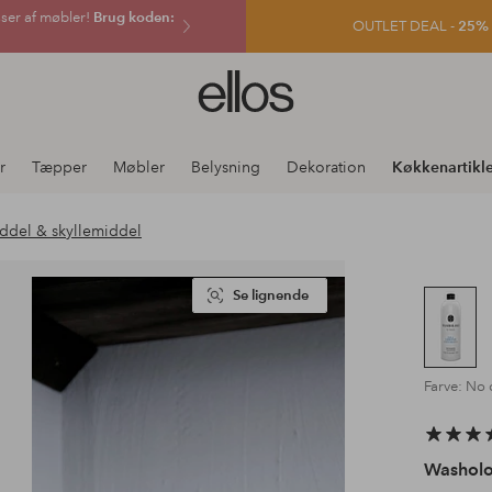
sser af møbler!
Brug koden:
OUTLET DEAL -
25% e
Ellos
logo
-
gå
r
Tæpper
Møbler
Belysning
Dekoration
Køkkenartikle
til
forsiden
ddel & skyllemiddel
Se lignende
Farve: No 
Washolo