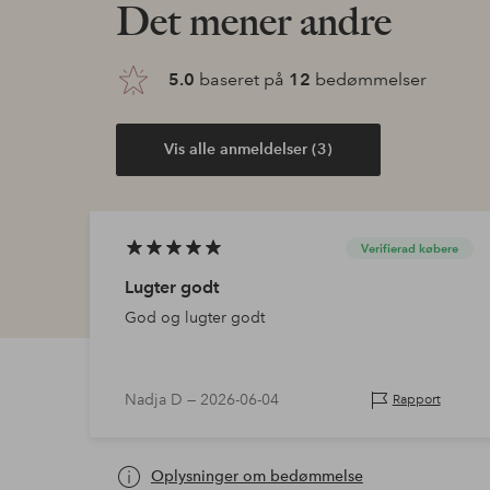
Det mener andre
5.0
baseret på
12
bedømmelser
Vis alle anmeldelser (3)
Verifierad købere
Lugter godt
God og lugter godt
Nadja D —
2026-06-04
Rapport
Oplysninger om bedømmelse