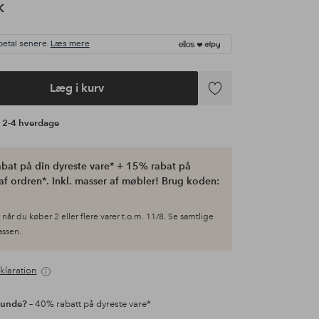
K
betal senere.
Læs mere
Læg i kurv
Tilføj
til
å 2-4 hverdage
favoritter
bat på din dyreste vare* + 15% rabat på
af ordren*. Inkl. masser af møbler! Brug koden:
når du køber 2 eller flere varer t.o.m. 11/8. Se samtlige
kassen.
klaration
kunde?
– 40% rabatt på dyreste vare*