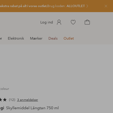
kstra rabat på alt i vores outlet.
Brug koden:
ALLOUTLET
Luk
Gå
Log ind
til
Gå
favoritmarkerede
til
r
Elektronik
Mærker
Deals
Outlet
produkter
indkøbskurven
colour
12
3 anmeldelser
gi
Skyllemiddel Längtan 750 ml