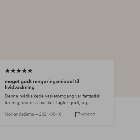
meget godt rengøringsmiddel til
hvidvaskning
Denne hvidkalkede vasketomgang var fantastisk
for mig, der er asmatiker, lugter godt, og
håndklude og sengetøj blev rene med en deling
Norlandsdama —
2021-08-10
Rapport
af denne mellemdel, f…