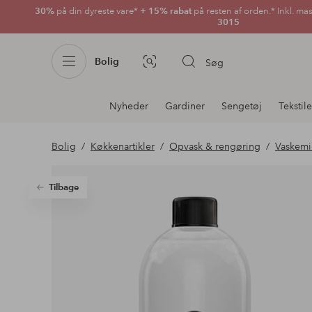
30%
på din dyreste vare*
+ 15% rabat
på resten af orden.* Inkl. ma
3015
Bolig
Søg
Billedsøgning
Afdelningsnavigation
Nyheder
Gardiner
Sengetøj
Tekstile
Bolig
Køkkenartikler
Opvask & rengøring
Vaskemi
Tilbage