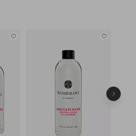
Tilføj
Tilføj
til
til
favoritter
favoritter
Næste
produkt