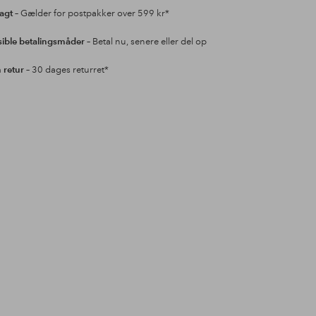
ragt
– Gælder for postpakker over 599 kr*
sible betalingsmåder
– Betal nu, senere eller del op
retur
– 30 dages returret*