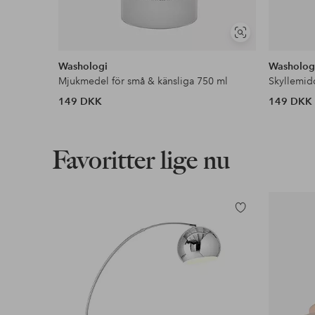
Se
lignende
Washologi
Washolog
Mjukmedel för små & känsliga 750 ml
Skyllemid
149 DKK
149 DKK
Favoritter lige nu
Tilføj
til
favoritter