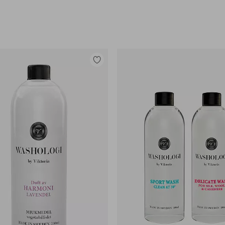
Tilføj
til
favoritter