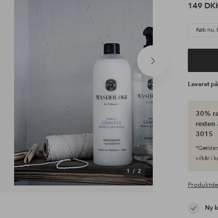
149 DK
Køb nu, 
Næste
produkt
Leveret p
30% ra
resten 
3015
*Gælder 
vilkår i 
1
/
2
Produktde
Ny 