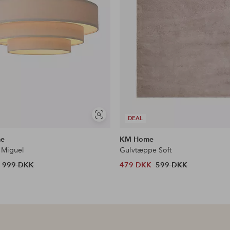
Se
DEAL
lignende
me
KM Home
 Miguel
Gulvtæppe Soft
999 DKK
479 DKK
599 DKK