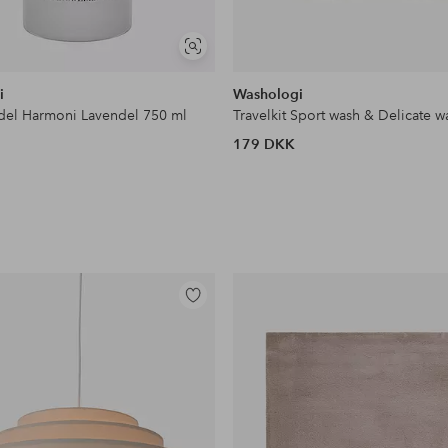
Se
lignende
i
Washologi
del Harmoni Lavendel 750 ml
Travelkit Sport wash & Delicate 
179 DKK
Tilføj
til
favoritter