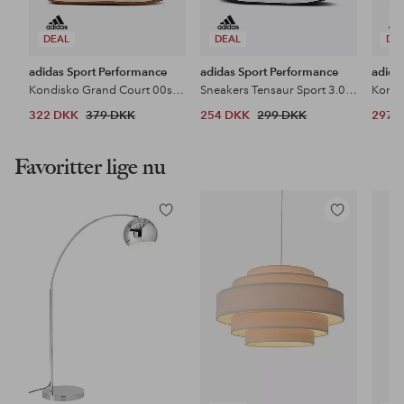
DEAL
DEAL
DE
adidas Sport Performance
adidas Sport Performance
adida
Kondisko Grand Court 00s EL C
Sneakers Tensaur Sport 3.0 CF K
Kondi
322 DKK
379 DKK
254 DKK
299 DKK
297 
Favoritter lige nu
Tilføj
Tilføj
til
til
favoritter
favoritter