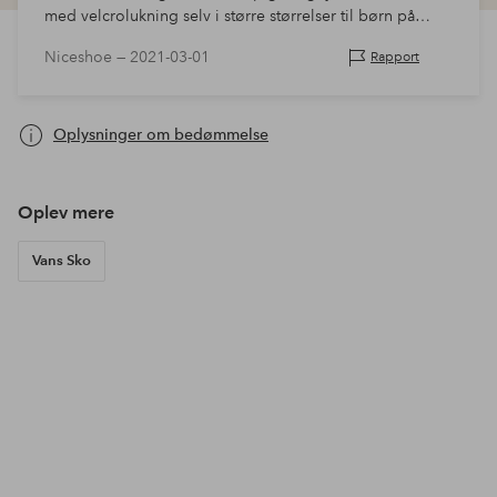
med velcrolukning selv i større størrelser til børn på
farten, der ikke „har tid“ til at binde
Niceshoe —
2021-03-01
Rapport
Oplysninger om bedømmelse
Oplev mere
Vans Sko