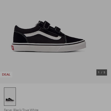
1
/
5
DEAL
Farve: Black/True White