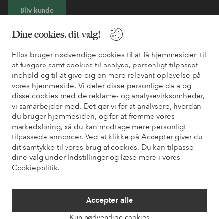
Bliv kunde
Dine cookies, dit valg!
* Se tilbudsbetingelser ved registrering
Ellos bruger nødvendige cookies til at få hjemmesiden til
at fungere samt cookies til analyse, personligt tilpasset
Har du brug for hjælp?
indhold og til at give dig en mere relevant oplevelse på
vores hjemmeside. Vi deler disse personlige data og
Du kan finde svar på de oftest stillede spørgsmål i vores FAQ.
disse cookies med de reklame- og analysevirksomheder,
Du kan også finde oplysninger om, hvordan du kontakter os.
vi samarbejder med. Det gør vi for at analysere, hvordan
du bruger hjemmesiden, og for at fremme vores
Kundeservice
Bestilling
Betalingsmåde
Le
markedsføring, så du kan modtage mere personligt
tilpassede annoncer. Ved at klikke på Accepter giver du
dit samtykke til vores brug af cookies. Du kan tilpasse
dine valg under Indstillinger og læse mere i vores
Mine sider
Cookiepolitik
.
Om Ellos
Accepter alle
Vores tjenester
Kun nødvendige cookies