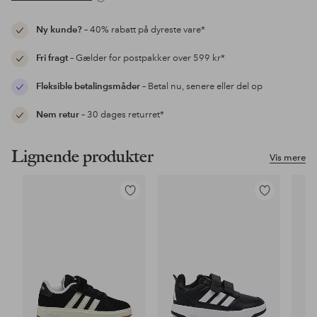
Ny kunde?
– 40% rabatt på dyreste vare*
Fri fragt
– Gælder for postpakker over 599 kr*
Fleksible betalingsmåder
– Betal nu, senere eller del op
Nem retur
– 30 dages returret*
Lignende produkter
Vis mere
Tilføj
Tilføj
til
til
favoritter
favoritter