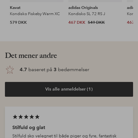
Kavat
adidas Originals
adida
Kondisko Fiskeby Warm XC
Kondisko SL 72 RS J
Kondi
579 DKK
467 DKK
549 DKK
467 
Det mener andre
4.7
baseret på
3
bedømmelser
Vis alle anmeldelser (1)
Stilfuld og glat
Stilfuld sko velegnet til både piger og fyre, fantastisk