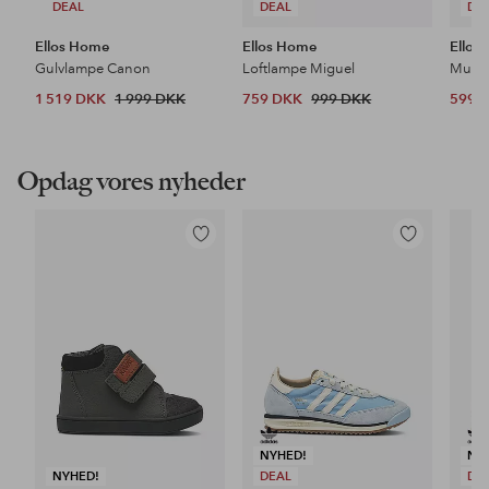
DEAL
DEAL
DE
Ellos Home
Ellos Home
Ellos
Gulvlampe Canon
Loftlampe Miguel
1 519 DKK
1 999 DKK
759 DKK
999 DKK
599 
Opdag vores nyheder
Tilføj
Tilføj
til
til
favoritter
favoritter
NYHED!
NY
NYHED!
DEAL
DE