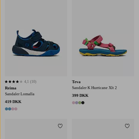
4,1
(10)
Teva
4,1 baseret på 10 bedømmelser
Sandaler K Hurricane Xlt 2
Reima
Sandaler Lomalla
399 DKK
419 DKK
4 farver
4 farver
Tilføj til favoritter
Tilføj