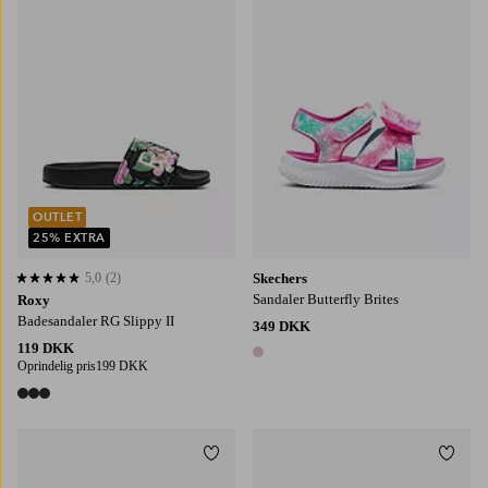
OUTLET
25% EXTRA
5,0
(2)
Skechers
5,0 baseret på 2 bedømmelser
Sandaler Butterfly Brites
Roxy
Badesandaler RG Slippy II
349 DKK
119 DKK
1 farve
Oprindelig pris
199 DKK
3 farver
Tilføj til favoritter
Tilføj