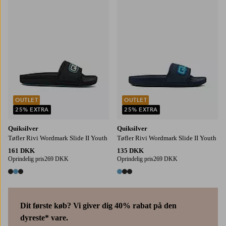
OUTLET
OUTLET
25% EXTRA
25% EXTRA
Quiksilver
Quiksilver
Tøfler Rivi Wordmark Slide II Youth
Tøfler Rivi Wordmark Slide II Youth
161 DKK
135 DKK
Oprindelig pris
269 DKK
Oprindelig pris
269 DKK
3 farver
3 farver
Dit første køb? Vi giver dig 40% rabat på den
dyreste* vare.