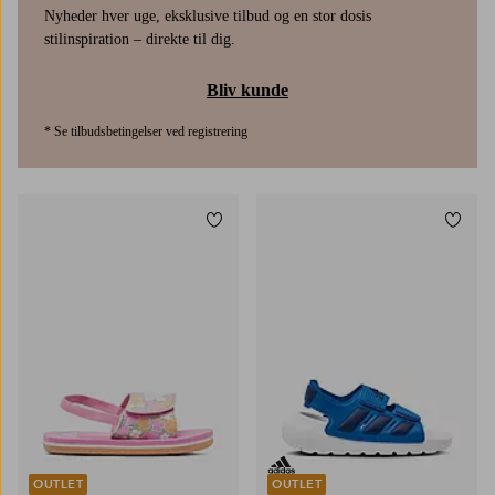
Nyheder hver uge, eksklusive tilbud og en stor dosis
stilinspiration – direkte til dig.
Bliv kunde
* Se tilbudsbetingelser ved registrering
Tilføj til favoritter
Tilføj
OUTLET
OUTLET