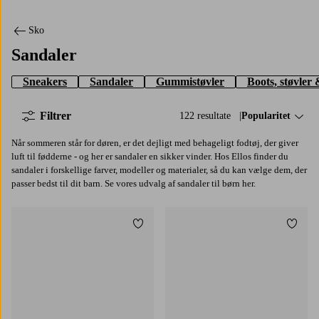
Sko
Sandaler
Sneakers
Sandaler
Gummistøvler
Boots, støvler 
Filtrer
122 resultate
Sorter efter:
Popularitet
Når sommeren står for døren, er det dejligt med behageligt fodtøj, der giver
luft til fødderne - og her er sandaler en sikker vinder. Hos Ellos finder du
sandaler i forskellige farver, modeller og materialer, så du kan vælge dem, der
passer bedst til dit barn. Se vores udvalg af sandaler til børn her.
Tilføj til favoritter
Tilføj