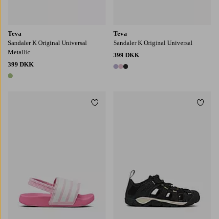
Teva
Teva
Sandaler K Original Universal
Sandaler K Original Universal
Metallic
399 DKK
399 DKK
3 farver
1 farve
Tilføj til favoritter
Tilføj