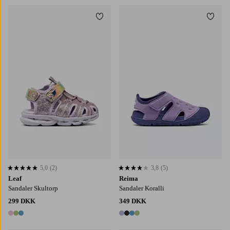
Tilføj til favoritter
Tilføj
5,0
(2)
3,8
(5)
5,0 baseret på 2 bedømmelser
3,8 baseret på 5 bedømmelser
Leaf
Reima
Sandaler Skultorp
Sandaler Koralli
299 DKK
349 DKK
3 farver
4 farver