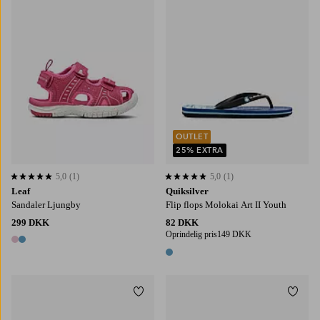
OUTLET
25% EXTRA
5,0
(1)
5,0
(1)
5,0 baseret på 1 bedømmelser
5,0 baseret på 1 bedømmelser
Leaf
Quiksilver
Sandaler Ljungby
Flip flops Molokai Art II Youth
299 DKK
82 DKK
Oprindelig pris
149 DKK
2 farver
1 farve
Tilføj til favoritter
Tilføj