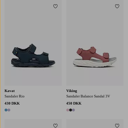
Tilføj til favoritter
Tilføj
Kavat
Viking
Sandaler Rio
Sandaler Balance Sandal 3V
430 DKK
450 DKK
2 farver
3 farver
Tilføj til favoritter
Tilføj