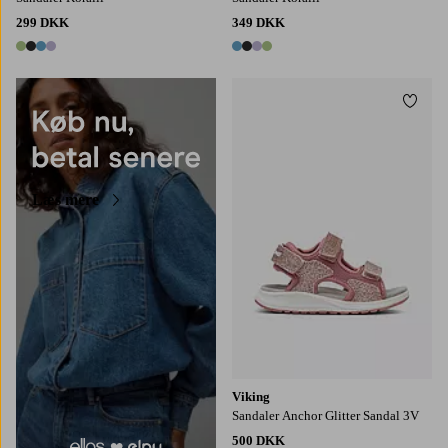
299 DKK
349 DKK
4 farver
4 farver
Tilføj
Læs mere
Viking
Sandaler Anchor Glitter Sandal 3V
500 DKK