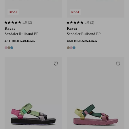
DEAL
DEAL
5,0
(2)
5,0
(2)
5,0 baseret på 2 bedømmelser
5,0 baseret på 2 bedømmelser
Kavat
Kavat
Sandaler Rullsand EP
Sandaler Rullsand EP
431 DKK
539 DKK
460 DKK
575 DKK
3 farver
3 farver
Tilføj til favoritter
Tilføj