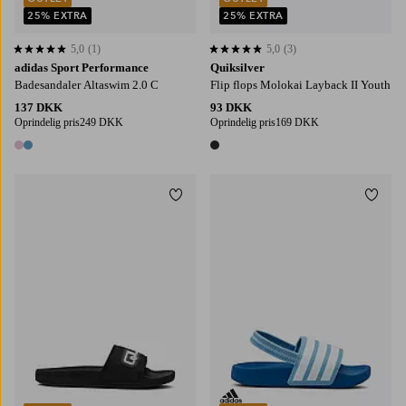
25% EXTRA
25% EXTRA
5,0
(1)
5,0
(3)
5,0 baseret på 1 bedømmelser
5,0 baseret på 3 bedømmelser
adidas Sport Performance
Quiksilver
Badesandaler Altaswim 2.0 C
Flip flops Molokai Layback II Youth
137 DKK
93 DKK
Oprindelig pris
249 DKK
Oprindelig pris
169 DKK
2 farver
1 farve
Tilføj til favoritter
Tilføj