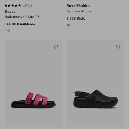
5,0
(1)
Steve Madden
5,0 baseret på 1 bedømmelser
Sandaler Mona-m
Kavat
Ballerinasko Skåre TX
1 069 DKK
344 DKK
430 DKK
1 farve
2 farver
Tilføj til favoritter
Tilføj
31
32
33
34
35