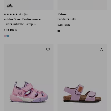
4,5
(4)
Reima
4,5 baseret på 4 bedømmelser
Sandaler Talsi
adidas Sport Performance
Tøfler Adilette Estrap C
549 DKK
183 DKK
1 farve
2 farver
Tilføj til favoritter
Tilføj