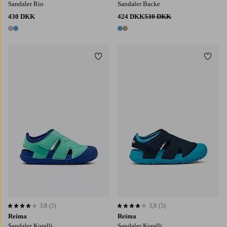
Sandaler Rio
Sandaler Backe
430 DKK
424 DKK
530 DKK
2 farver
2 farver
Tilføj til favoritter
Tilføj
3,8
(5)
3,8
(5)
3,8 baseret på 5 bedømmelser
3,8 baseret på 5 bedømmelser
Reima
Reima
Sandaler Koralli
Sandaler Koralli