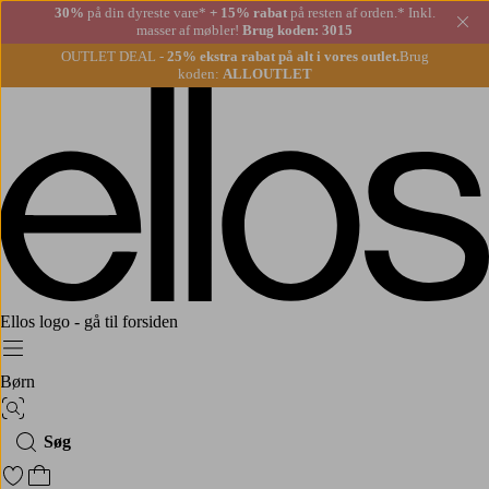
30%
på din dyreste vare*
+ 15% rabat
på resten af orden.* Inkl.
Lu
masser af møbler!
Brug koden: 3015
OUTLET DEAL -
25% ekstra rabat på alt i vores outlet.
Brug
koden:
ALLOUTLET
Ellos logo - gå til forsiden
Menu
Børn
Billedsøgning
Søg
Gå til favoritmarkerede produkter
Gå til indkøbskurven