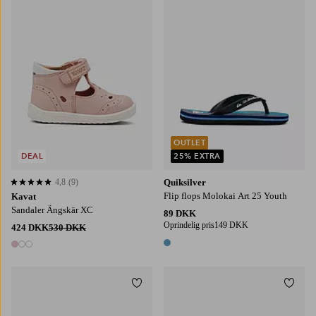
OUTLET
DEAL
25% EXTRA
4,8
(9)
Quiksilver
4,8 baseret på 9 bedømmelser
Flip flops Molokai Art 25 Youth
Kavat
Sandaler Ängskär XC
89 DKK
Oprindelig pris
149 DKK
424 DKK
530 DKK
1 farve
3 farver
Tilføj til favoritter
Tilføj