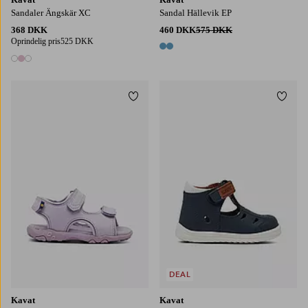
Sandaler Ängskär XC
Sandal Hällevik EP
368 DKK
460 DKK
575 DKK
Oprindelig pris
525 DKK
2 farver
3 farver
Tilføj til favoritter
Tilføj
DEAL
Kavat
Kavat