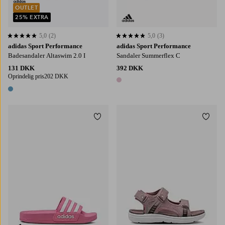
OUTLET
25% EXTRA
5,0
(2)
5,0
(3)
5,0 baseret på 2 bedømmelser
5,0 baseret på 3 bedømmelser
adidas Sport Performance
adidas Sport Performance
Badesandaler Altaswim 2.0 I
Sandaler Summerflex C
131 DKK
392 DKK
Oprindelig pris
202 DKK
1 farve
1 farve
Tilføj til favoritter
Tilføj