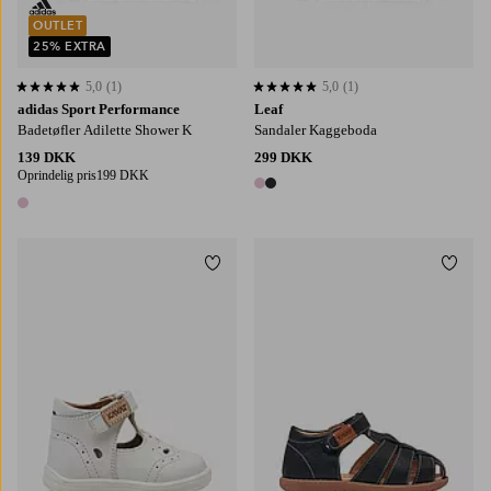
OUTLET
25% EXTRA
5,0
(1)
5,0
(1)
5,0 baseret på 1 bedømmelser
5,0 baseret på 1 bedømmelser
adidas Sport Performance
Leaf
Badetøfler Adilette Shower K
Sandaler Kaggeboda
139 DKK
299 DKK
Oprindelig pris
199 DKK
2 farver
1 farve
Tilføj til favoritter
Tilføj
29
30
31
32