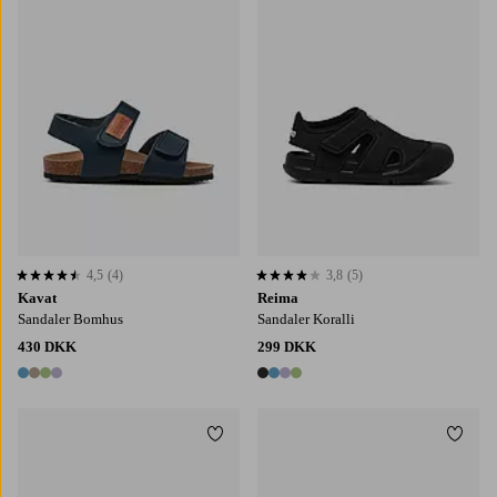
4,5
(4)
3,8
(5)
4,5 baseret på 4 bedømmelser
3,8 baseret på 5 bedømmelser
Kavat
Reima
Sandaler Bomhus
Sandaler Koralli
430 DKK
299 DKK
4 farver
4 farver
Tilføj til favoritter
Tilføj