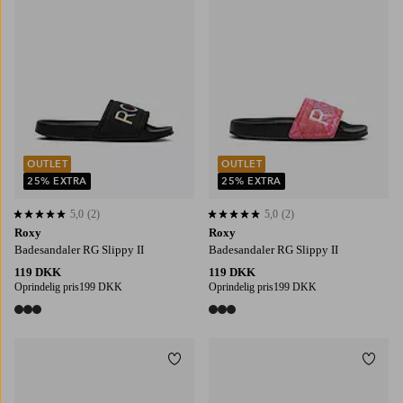
OUTLET
OUTLET
25% EXTRA
25% EXTRA
5,0
(2)
5,0
(2)
5,0 baseret på 2 bedømmelser
5,0 baseret på 2 bedømmelser
Roxy
Roxy
Badesandaler RG Slippy II
Badesandaler RG Slippy II
119 DKK
119 DKK
Oprindelig pris
199 DKK
Oprindelig pris
199 DKK
3 farver
3 farver
Tilføj til favoritter
Tilføj