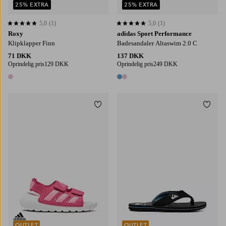
25% EXTRA
25% EXTRA
5,0
(1)
5,0
(1)
5,0 baseret på 1 bedømmelser
5,0 baseret på 1 bedømmelser
Roxy
adidas Sport Performance
Klipklapper Finn
Badesandaler Altaswim 2.0 C
71 DKK
137 DKK
Oprindelig pris
129 DKK
Oprindelig pris
249 DKK
1 farve
2 farver
Tilføj til favoritter
Tilføj
OUTLET
OUTLET