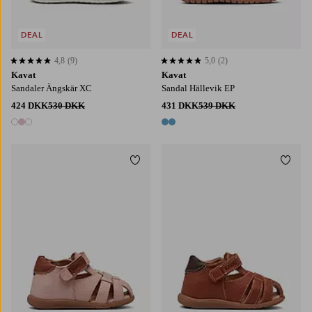
DEAL
DEAL
4,8
(9)
5,0
(2)
4,8 baseret på 9 bedømmelser
5,0 baseret på 2 bedømmelser
Kavat
Kavat
Sandaler Ängskär XC
Sandal Hällevik EP
424 DKK
530 DKK
431 DKK
539 DKK
3 farver
2 farver
Tilføj til favoritter
Tilføj