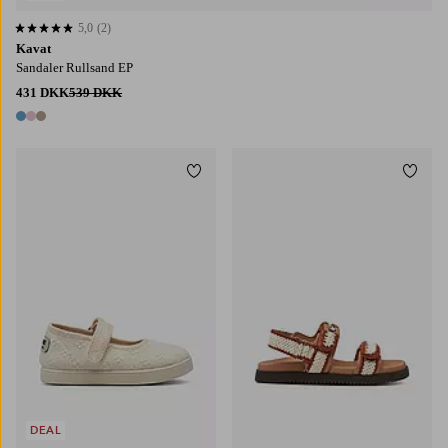
5,0
(2)
5,0 baseret på 2 bedømmelser
Kavat
Sandaler Rullsand EP
431 DKK
539 DKK
3 farver
Tilføj til favoritter
Tilføj
DEAL