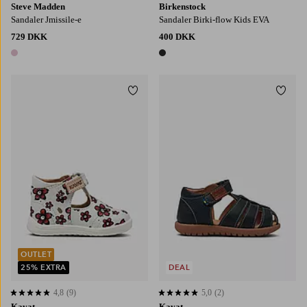
Steve Madden
Birkenstock
Sandaler Jmissile-e
Sandaler Birki-flow Kids EVA
729 DKK
400 DKK
1 farve
1 farve
Tilføj til favoritter
Tilføj
OUTLET
25% EXTRA
DEAL
4,8
(9)
5,0
(2)
4,8 baseret på 9 bedømmelser
5,0 baseret på 2 bedømmelser
Kavat
Kavat