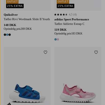
OUTLET
OUTLET
25% EXTRA
25% EXTRA
Quiksilver
4,5
(4)
4,5 baseret på 4 bedømmelser
Tøfler Rivi Wordmark Slide II Youth
adidas Sport Performance
Tøfler Adilette Estrap C
148 DKK
Oprindelig pris
269 DKK
119 DKK
Oprindelig pris
183 DKK
3 farver
2 farver
Tilføj til favoritter
Tilføj