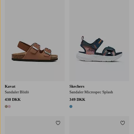
Kavat
Skechers
Sandaler Blidö
Sandaler Microspec Splash
430 DKK
349 DKK
2 farver
1 farve
Tilføj til favoritter
Tilføj