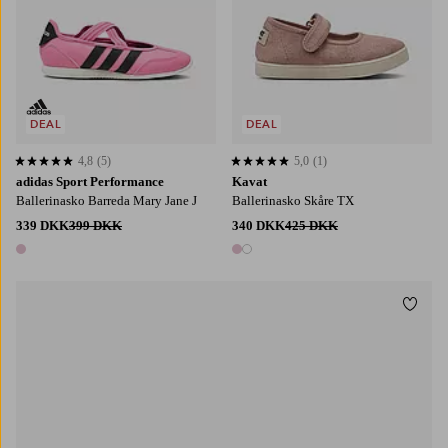
DEAL
DEAL
4,8
(5)
5,0
(1)
4,8 baseret på 5 bedømmelser
5,0 baseret på 1 bedømmelser
adidas Sport Performance
Kavat
Ballerinasko Barreda Mary Jane J
Ballerinasko Skåre TX
339 DKK
399 DKK
340 DKK
425 DKK
1 farve
2 farver
Tilføj
19
20
21
22
23