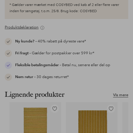
* Gælder varer mærket med COSYBED ved køb af 2 eller flere varer
inden for sengetøj. t.o.m. 25/8. Brug kode: COSYBED
Produktdeklaration
Ny kunde?
– 40% rabatt på dyreste vare*
Fri fragt
– Gælder for postpakker over 599 kr*
Fleksible betalingsmåder
– Betal nu, senere eller del op
Nem retur
– 30 dages returret*
Lignende produkter
Vis mere
Tilføj
Tilføj
til
til
favoritter
favoritter