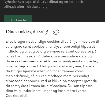
Nyheder hver uge, eksklusive tilbud og en stor dosis
stilinspiration – direkte til dig.
Bliv kunde
Dine cookies, dit valg!
* Se tilbudsbetingelser ved registrering
Ellos bruger nødvendige cookies til at få hjemmesiden til
at fungere samt cookies til analyse, personligt tilpasset
Har du brug for hjælp?
indhold og til at give dig en mere relevant oplevelse på
vores hjemmeside. Vi deler disse personlige data og
Du kan finde svar på de oftest stillede spørgsmål i vores FAQ.
disse cookies med de reklame- og analysevirksomheder,
Du kan også finde oplysninger om, hvordan du kontakter os.
vi samarbejder med. Det gør vi for at analysere, hvordan
du bruger hjemmesiden, og for at fremme vores
Kundeservice
Bestilling
Betalingsmåde
Le
markedsføring, så du kan modtage mere personligt
tilpassede annoncer. Ved at klikke på Accepter giver du
dit samtykke til vores brug af cookies. Du kan tilpasse
dine valg under Indstillinger og læse mere i vores
Mine sider
Cookiepolitik
.