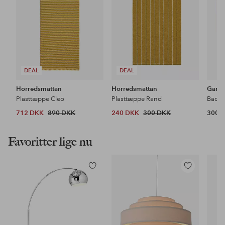
DEAL
DEAL
Horredsmattan
Horredsmattan
Gant
Plasttæppe Cleo
Plasttæppe Rand
Badev
712 DKK
890 DKK
240 DKK
300 DKK
300 
Favoritter lige nu
Tilføj
Tilføj
til
til
favoritter
favoritter