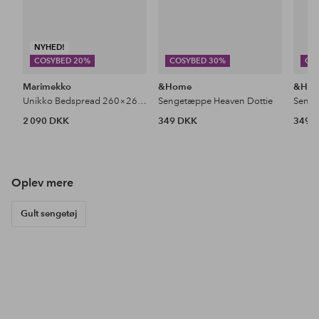
NYHED!
COSYBED 20%
COSYBED 30%
CO
Marimekko
&Home
&Ho
Unikko Bedspread 260×260 Cm
Sengetæppe Heaven Dottie
Senge
2 090 DKK
349 DKK
349 
Oplev mere
Gult sengetøj