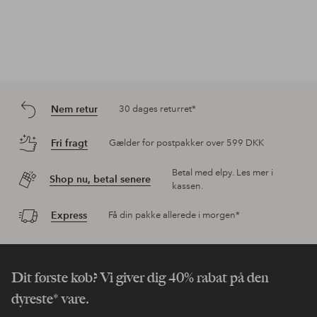
Nem retur
30 dages returret*
Fri fragt
Gælder for postpakker over 599 DKK
Betal med elpy. Les mer i
Shop nu, betal senere
kassen.
Express
Få din pakke allerede i morgen*
Dit første køb? Vi giver dig 40% rabat på den
dyreste* vare.