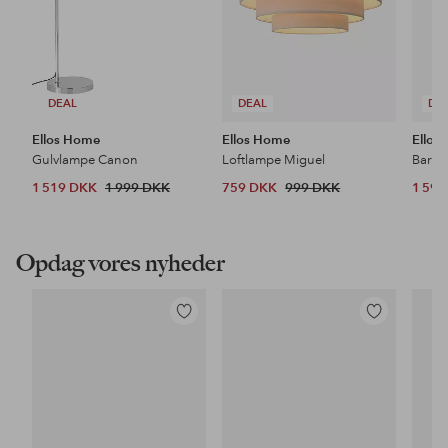
DEAL
DEAL
DE
Ellos Home
Ellos Home
Ellos
Gulvlampe Canon
Loftlampe Miguel
Barsto
1 519 DKK
1 999 DKK
759 DKK
999 DKK
1 59
Opdag vores nyheder
Tilføj
Tilføj
til
til
favoritter
favoritter