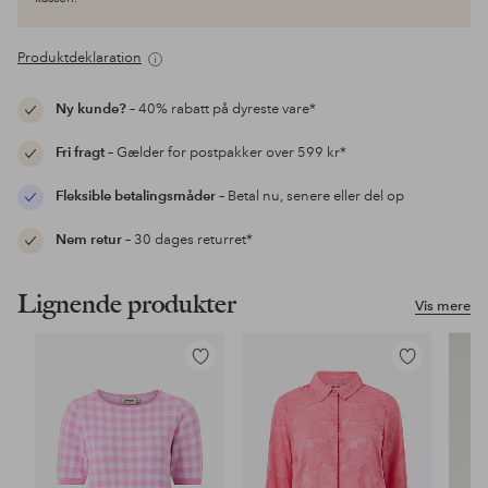
Produktdeklaration
Ny kunde?
– 40% rabatt på dyreste vare*
Fri fragt
– Gælder for postpakker over 599 kr*
Fleksible betalingsmåder
– Betal nu, senere eller del op
Nem retur
– 30 dages returret*
Lignende produkter
Vis mere
Tilføj
Tilføj
til
til
favoritter
favoritter