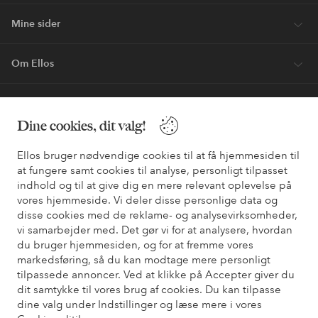
Mine sider
Om Ellos
Vores tjenester
Dine cookies, dit valg!
Vilkår
Ellos bruger nødvendige cookies til at få hjemmesiden til
at fungere samt cookies til analyse, personligt tilpasset
Venner
indhold og til at give dig en mere relevant oplevelse på
vores hjemmeside. Vi deler disse personlige data og
disse cookies med de reklame- og analysevirksomheder,
vi samarbejder med. Det gør vi for at analysere, hvordan
du bruger hjemmesiden, og for at fremme vores
Sikre betalinger - betal nu eller del op
markedsføring, så du kan modtage mere personligt
Vil du vide mere om
vores betalingsmuligheder
?
tilpassede annoncer. Ved at klikke på Accepter giver du
dit samtykke til vores brug af cookies. Du kan tilpasse
elpy
elpy
dine valg under Indstillinger og læse mere i vores