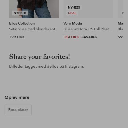
NYHED!
NYHED!
DEAL
NY
Ellos Collection
Vero Moda
Masai
Satinbluse med blondekant
Bluse vmDora L/S Frill Pleat Top
Bluse
399 DKK
314 DKK
349 DKK
599 
Share your favorites!
Billeder tagget med
#ellos
på Instagram.
Opslag
ellosofficial
Opslag
ellosofficial
Ops
jess
offentliggjort
offentliggjort
offe
af
af
af
Oplev mere
Rosa bluser