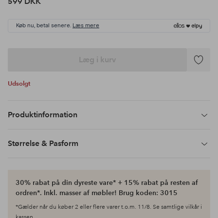
599 DKK
Køb nu, betal senere.
Læs mere
Læg i kurv
Tilføj
til
Udsolgt
favoritte
Produktinformation
Størrelse & Pasform
30% rabat på din dyreste vare* + 15% rabat på resten af
ordren*. Inkl. masser af møbler! Brug koden: 3015
*Gælder når du køber 2 eller flere varer t.o.m. 11/8. Se samtlige vilkår i
kassen.