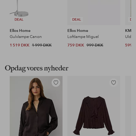
DEAL
DEAL
DE
Ellos Home
Ellos Home
KM H
Gulvlampe Canon
Loftlampe Miguel
Uldtæ
1 519 DKK
1 999 DKK
759 DKK
999 DKK
599 
Opdag vores nyheder
Tilføj
Tilføj
til
til
favoritter
favoritter