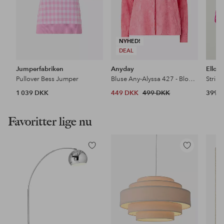
NYHED!
DEAL
Jumperfabriken
Anyday
Ellos 
Pullover Bess Jumper
Bluse Any-Alyssa 427 - Blouse
Strikk
1 039 DKK
449 DKK
499 DKK
399 
Favoritter lige nu
Tilføj
Tilføj
til
til
favoritter
favoritter