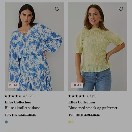
Tilføj til favoritter
Tilføj
XS
S
M
L
XL
XS
S
M
L
XL
DEAL
DEAL
4,5
(29)
4,3
(9)
4,5 baseret på 29 bedømmelser
4,3 baseret på 9 bedømmelser
Ellos Collection
Ellos Collection
Bluse i krøllet viskose
Bluse med smock og pufærmer
175 DKK
349 DKK
190 DKK
379 DKK
1 farve
2 farver