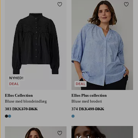
Tilføj til favoritter
Tilføj
XS
S
M
L
XL
L
XL
2XL
3XL
4XL
NYHED!
DEAL
DEAL
Ellos Collection
Ellos Plus collection
Bluse med blondeindlæg
Bluse med broderi
303 DKK
379 DKK
374 DKK
499 DKK
2 farver
1 farve
Tilføj til favoritter