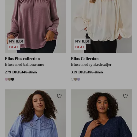
NYHED!
NYHED!
DEAL
DEAL
Ellos Plus collection
Ellos Collection
Bluse med ballonærmer
Bluse med rynkedetaljer
279 DKK
349 DKK
319 DKK
399 DKK
3 farver
3 farver
Tilføj til favoritter
Tilføj
L
XL
2XL
3XL
4XL
L
XL
2XL
3XL
4XL