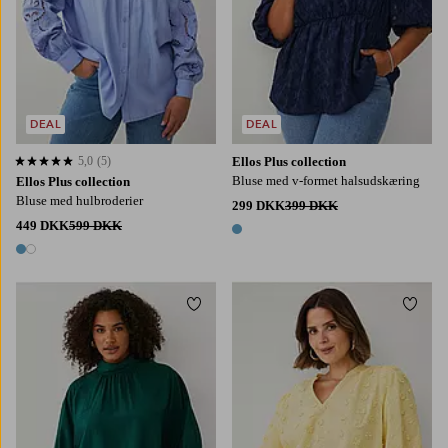
DEAL
DEAL
5,0
(5)
Ellos Plus collection
5,0 baseret på 5 bedømmelser
Bluse med v-formet halsudskæring
Ellos Plus collection
Bluse med hulbroderier
299 DKK
399 DKK
449 DKK
599 DKK
1 farve
2 farver
Tilføj til favoritter
Tilføj
L
XL
2XL
3XL
4XL
L
XL
2XL
3XL
4XL