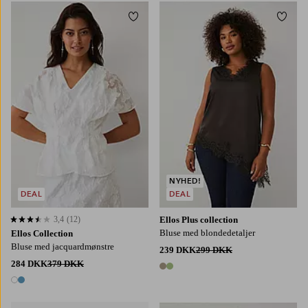
Tilføj til favoritter
Tilføj
L
XL
2XL
3XL
4XL
NYHED!
DEAL
DEAL
3,4
(12)
Ellos Plus collection
3,4 baseret på 12 bedømmelser
Bluse med blondedetaljer
Ellos Collection
Bluse med jacquardmønstre
239 DKK
299 DKK
284 DKK
379 DKK
2 farver
2 farver