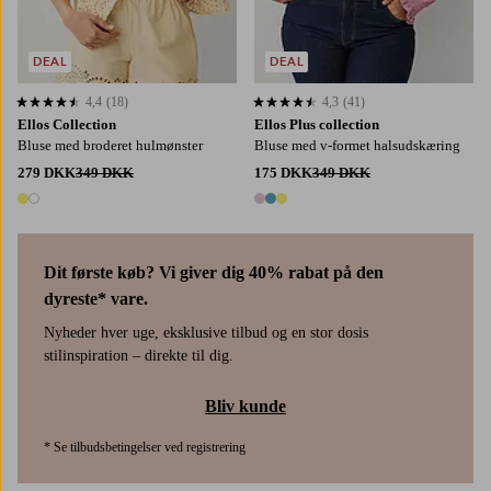
DEAL
DEAL
4,4
(18)
4,3
(41)
4,4 baseret på 18 bedømmelser
4,3 baseret på 41 bedømmelser
Ellos Collection
Ellos Plus collection
Bluse med broderet hulmønster
Bluse med v-formet halsudskæring
279 DKK
349 DKK
175 DKK
349 DKK
2 farver
3 farver
Dit første køb? Vi giver dig 40% rabat på den
dyreste* vare.
Nyheder hver uge, eksklusive tilbud og en stor dosis
stilinspiration – direkte til dig.
Bliv kunde
* Se tilbudsbetingelser ved registrering