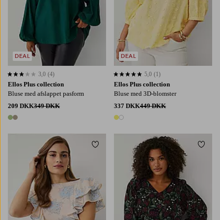
DEAL
DEAL
3,0
(4)
5,0
(1)
3,0 baseret på 4 bedømmelser
5,0 baseret på 1 bedømmelser
Ellos Plus collection
Ellos Plus collection
Bluse med afslappet pasform
Bluse med 3D-blomster
209 DKK
349 DKK
337 DKK
449 DKK
2 farver
2 farver
Tilføj til favoritter
Tilføj
L
XL
2XL
3XL
4XL