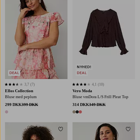
XS
S
M
L
XL
NYHED!
DEAL
DEAL
3,7
(7)
4,1
(10)
3,7 baseret på 7 bedømmelser
4,1 baseret på 10 bedømmelser
Ellos Collection
Vero Moda
Bluse med peplum
Bluse vmDora L/S Frill Pleat Top
299 DKK
399 DKK
314 DKK
349 DKK
1 farve
3 farver
Tilføj til favoritter
Tilføj