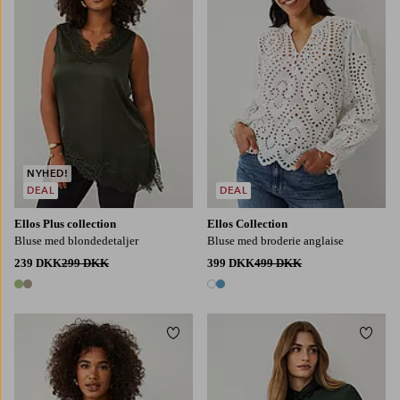
NYHED!
DEAL
DEAL
Ellos Plus collection
Ellos Collection
Bluse med blondedetaljer
Bluse med broderie anglaise
239 DKK
299 DKK
399 DKK
499 DKK
2 farver
2 farver
Tilføj til favoritter
Tilføj
L
XL
2XL
3XL
4XL
XS
S
M
L
XL