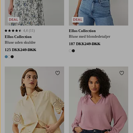
DEAL
DEAL
4,4
(11)
Ellos Collection
4,4 baseret på 11 bedømmelser
Bluse med blondedetaljer
Ellos Collection
Bluse uden skuldre
187 DKK
249 DKK
125 DKK
249 DKK
2 farver
3 farver
Tilføj til favoritter
Tilføj
XS
S
M
L
XL
L
XL
2XL
3XL
4XL