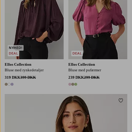
NYHED!
DEAL
DEAL
Ellos Collection
Ellos Collection
Bluse med rynkedetaljer
Bluse med pufærmer
319 DKK
399 DKK
239 DKK
299 DKK
3 farver
3 farver
Tilføj
XS
S
M
L
XL