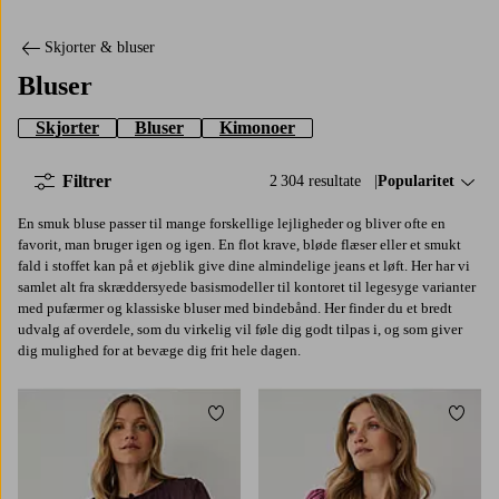
Skjorter & bluser
Bluser
Skjorter
Bluser
Kimonoer
Filtrer
2 304 resultate
Sorter efter:
Popularitet
En smuk bluse passer til mange forskellige lejligheder og bliver ofte en
favorit, man bruger igen og igen. En flot krave, bløde flæser eller et smukt
fald i stoffet kan på et øjeblik give dine almindelige jeans et løft. Her har vi
samlet alt fra skræddersyede basismodeller til kontoret til legesyge varianter
med pufærmer og klassiske bluser med bindebånd. Her finder du et bredt
udvalg af overdele, som du virkelig vil føle dig godt tilpas i, og som giver
dig mulighed for at bevæge dig frit hele dagen.
Tilføj til favoritter
Tilføj
XS
S
M
L
XL
XS
S
M
L
XL