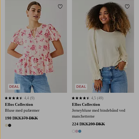
Tilføj til favoritter
Tilføj
XS
S
M
L
XL
XS
S
M
L
XL
DEAL
DEAL
4,4
(9)
4,5
(49)
4,4 baseret på 9 bedømmelser
4,5 baseret på 49 bedømmelser
Ellos Collection
Ellos Collection
Bluse med pufærmer
Jerseybluse med bindebånd ved
manchetterne
190 DKK
379 DKK
224 DKK
299 DKK
2 farver
3 farver