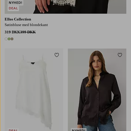
NYHED!
DEAL
Ellos Collection
Satinbluse med blondekant
319 DKK
399 DKK
3 farver
Tilføj til favoritter
Tilføj
S
M
L
XL
XS
S
M
L
XL
DEAL
NYHED!