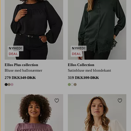
NYHED!
NYHED!
DEAL
DEAL
Ellos Plus collection
Ellos Collection
Bluse med ballonærmer
Satinbluse med blondekant
279 DKK
349 DKK
319 DKK
399 DKK
3 farver
3 farver
Tilføj til favoritter
Tilføj
L
XL
2XL
3XL
4XL
XS
S
M
L
XL