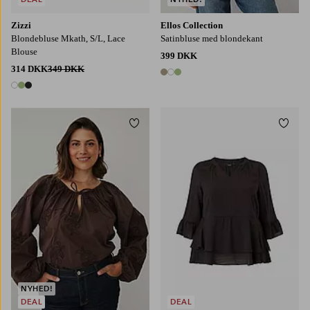
Zizzi
Ellos Collection
Blondebluse Mkath, S/L, Lace
Satinbluse med blondekant
Blouse
399 DKK
314 DKK
349 DKK
3 farver
3 farver
Tilføj til favoritter
Tilføj
L
XL
2XL
3XL
4XL
S
M
L
XL
NYHED!
DEAL
DEAL