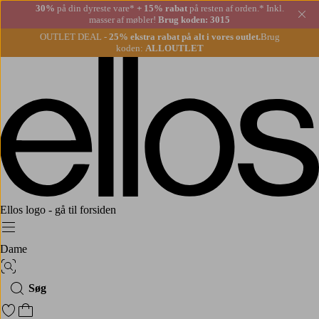
30%
på din dyreste vare*
+ 15% rabat
på resten af orden.* Inkl.
Lu
masser af møbler!
Brug koden: 3015
OUTLET DEAL -
25% ekstra rabat på alt i vores outlet.
Brug
koden:
ALLOUTLET
Ellos logo - gå til forsiden
Menu
Dame
Billedsøgning
Søg
Gå til favoritmarkerede produkter
Gå til indkøbskurven