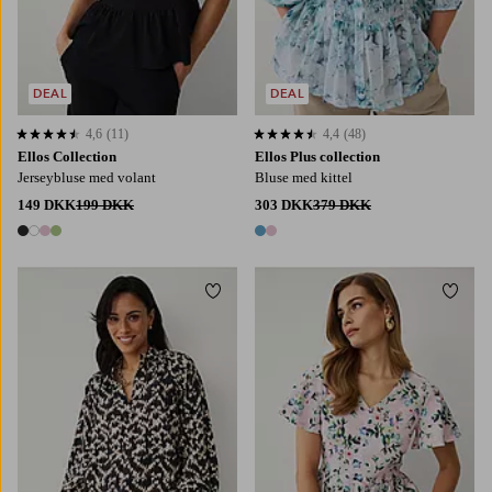
DEAL
DEAL
4,6
(11)
4,4
(48)
4,6 baseret på 11 bedømmelser
4,4 baseret på 48 bedømmelser
Ellos Collection
Ellos Plus collection
Jerseybluse med volant
Bluse med kittel
149 DKK
199 DKK
303 DKK
379 DKK
4 farver
2 farver
Tilføj til favoritter
Tilføj
34/36
38/40
42/44
46/48
50/52
XS
S
M
L
XL