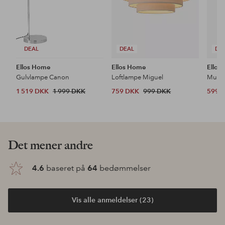
DEAL
DEAL
DE
Ellos Home
Ellos Home
Ellos
Gulvlampe Canon
Loftlampe Miguel
1 519 DKK
1 999 DKK
759 DKK
999 DKK
599 
Det mener andre
4.6
baseret på
64
bedømmelser
Vis alle anmeldelser (23)