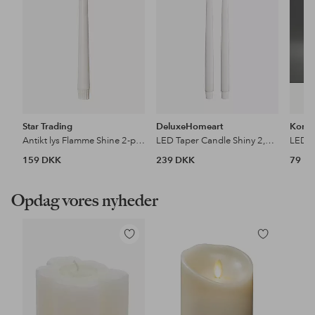
Star Trading
DeluxeHomeart
Konst
Antikt lys Flamme Shine 2-p, udendørs
LED Taper Candle Shiny 2,2x38 cm 2 stk.
LED l
159 DKK
239 DKK
79 D
Opdag vores nyheder
Tilføj
Tilføj
til
til
favoritter
favoritter