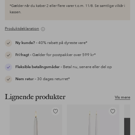
*Gælder når du køber 2 eller flere varer t.o.m. 11/8. Se samtlige vilkår i
kassen.
Produktdeklaration
Ny kunde?
– 40% rabatt på dyreste vare*
Fri fragt
– Gælder for postpakker over 599 kr*
Fleksible betalingsmåder
– Betal nu, senere eller del op
Nem retur
– 30 dages returret*
Lignende produkter
Vis mere
Tilføj
Tilføj
til
til
favoritter
favoritter