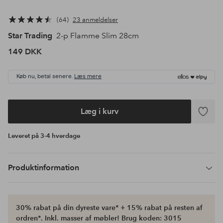
64
23 anmeldelser
Star Trading
2-p Flamme Slim 28cm
149 DKK
Køb nu, betal senere.
Læs mere
Læg i kurv
Tilføj
til
Leveret på 3-4 hverdage
favoritte
Produktinformation
30% rabat på din dyreste vare* + 15% rabat på resten af
ordren*. Inkl. masser af møbler! Brug koden: 3015