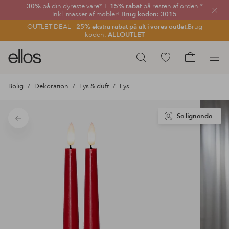
30%
på din dyreste vare*
+ 15% rabat
på resten af orden.*
Luk
Inkl. masser af møbler!
Brug koden: 3015
OUTLET DEAL -
25% ekstra rabat på alt i vores outlet.
Brug
koden:
ALLOUTLET
Ellos
Gå
Søg
logo
til
Gå
-
favoritmarkerede
til
Bolig
Dekoration
Lys & duft
Lys
gå
produkter
indkøbskur
til
forsiden
Se lignende
Tilbage