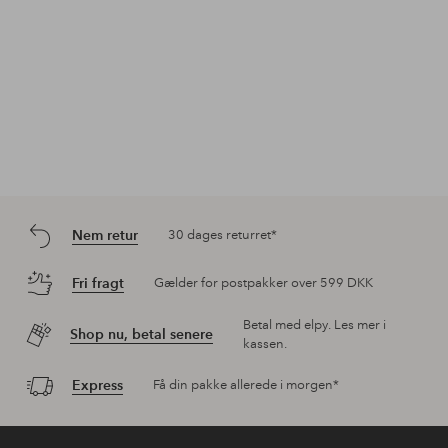
Nem retur
30 dages returret*
Fri fragt
Gælder for postpakker over 599 DKK
Betal med elpy. Les mer i
Shop nu, betal senere
kassen.
Express
Få din pakke allerede i morgen*