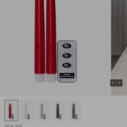
1
/
4
Farve: Rød