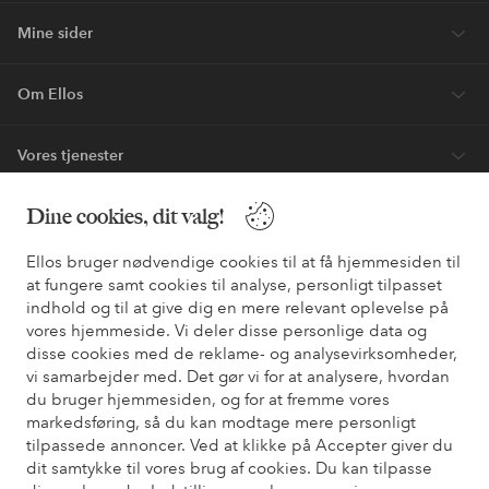
Mine sider
Om Ellos
Vores tjenester
Dine cookies, dit valg!
Vilkår
Ellos bruger nødvendige cookies til at få hjemmesiden til
Venner
at fungere samt cookies til analyse, personligt tilpasset
indhold og til at give dig en mere relevant oplevelse på
vores hjemmeside. Vi deler disse personlige data og
disse cookies med de reklame- og analysevirksomheder,
Sikre betalinger - betal nu eller del op
vi samarbejder med. Det gør vi for at analysere, hvordan
du bruger hjemmesiden, og for at fremme vores
Vil du vide mere om
vores betalingsmuligheder
?
markedsføring, så du kan modtage mere personligt
elpy
elpy
tilpassede annoncer. Ved at klikke på Accepter giver du
dit samtykke til vores brug af cookies. Du kan tilpasse