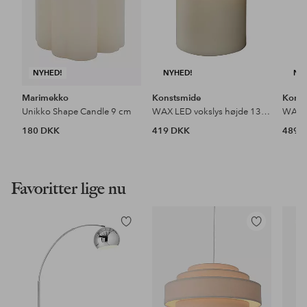
NYHED!
NYHED!
NY
Marimekko
Konstsmide
Konst
Unikko Shape Candle 9 cm
WAX LED vokslys højde 13.4 cm
180 DKK
419 DKK
489 
Favoritter lige nu
Tilføj
Tilføj
til
til
favoritter
favoritter