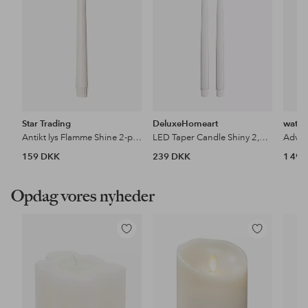
Star Trading
DeluxeHomeart
watt 
Antikt lys Flamme Shine 2-p, udendørs
LED Taper Candle Shiny 2,2x38 cm 2 stk.
Adven
159 DKK
239 DKK
1 49
Opdag vores nyheder
Tilføj
Tilføj
til
til
favoritter
favoritter