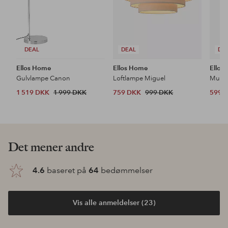
DEAL
DEAL
DE
Ellos Home
Ellos Home
Ellos
Gulvlampe Canon
Loftlampe Miguel
1 519 DKK
1 999 DKK
759 DKK
999 DKK
599 
Det mener andre
4.6
baseret på
64
bedømmelser
Vis alle anmeldelser (23)