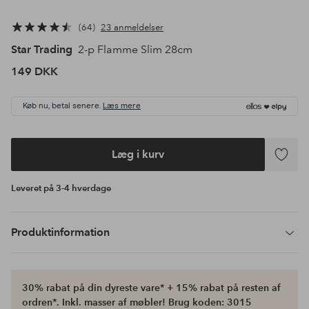
64
23 anmeldelser
Star Trading
2-p Flamme Slim 28cm
149 DKK
Køb nu, betal senere.
Læs mere
Læg i kurv
Tilføj
til
Leveret på 3-4 hverdage
favoritte
Produktinformation
30% rabat på din dyreste vare* + 15% rabat på resten af
ordren*. Inkl. masser af møbler! Brug koden: 3015