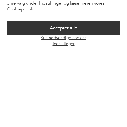
dine valg under Indstillinger og læse mere i vores
Mine sider
Cookiepolitik
.
Om Ellos
Accepter alle
Kun nødvendige cookies
Vores tjenester
Åbn
Indstillinger
chat
Vilkår
Venner
Sikre betalinger - betal nu eller del op
Vil du vide mere om
vores betalingsmuligheder
?
elpy
elpy