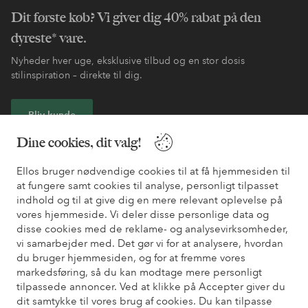
Dit første køb? Vi giver dig 40% rabat på den
dyreste* vare.
Nyheder hver uge, eksklusive tilbud og en stor dosis
stilinspiration – direkte til dig.
Bliv kunde
Dine cookies, dit valg!
* Se tilbudsbetingelser ved registrering
Ellos bruger nødvendige cookies til at få hjemmesiden til
at fungere samt cookies til analyse, personligt tilpasset
Har du brug for hjælp?
indhold og til at give dig en mere relevant oplevelse på
vores hjemmeside. Vi deler disse personlige data og
Du kan finde svar på de oftest stillede spørgsmål i vores FAQ.
disse cookies med de reklame- og analysevirksomheder,
Du kan også finde oplysninger om, hvordan du kontakter os.
vi samarbejder med. Det gør vi for at analysere, hvordan
du bruger hjemmesiden, og for at fremme vores
markedsføring, så du kan modtage mere personligt
Kundeservice
Bestilling
Betalingsmåde
Le
tilpassede annoncer. Ved at klikke på Accepter giver du
dit samtykke til vores brug af cookies. Du kan tilpasse