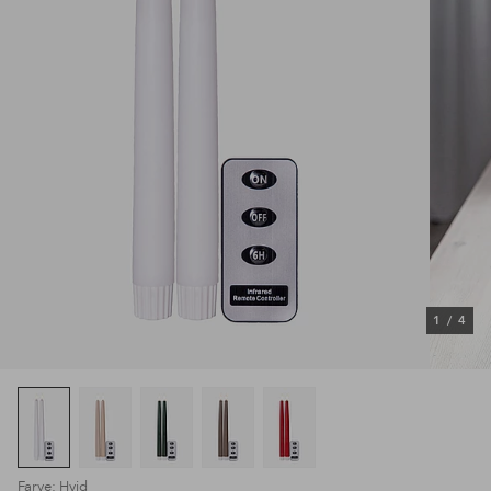
1
/
4
Farve: Hvid