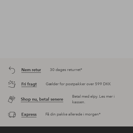
Nem retur
30 dages returret*
Fri fragt
Gælder for postpakker over 599 DKK
Betal med elpy. Les mer i
Shop nu, betal senere
kassen.
Express
Få din pakke allerede i morgen*