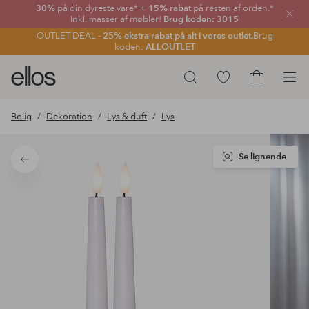
30%
på din dyreste vare*
+ 15% rabat
på resten af orden.*
Luk
Inkl. masser af møbler!
Brug koden: 3015
OUTLET DEAL -
25% ekstra rabat på alt i vores outlet.
Brug
koden:
ALLOUTLET
Ellos
Gå
Søg
logo
til
Gå
-
favoritmarkerede
til
Bolig
Dekoration
Lys & duft
Lys
gå
produkter
indkøbskur
til
forsiden
Se lignende
Tilbage