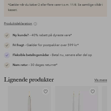
*Gælder når du køber 2 eller flere varer t.o.m. 11/8. Se samtlige vilkår i
kassen.
Produktdeklaration
Ny kunde?
– 40% rabatt på dyreste vare*
Fri fragt
– Gælder for postpakker over 599 kr*
Fleksible betalingsmåder
– Betal nu, senere eller del op
Nem retur
– 30 dages returret*
Lignende produkter
Vis mere
Tilføj
Tilføj
til
til
favoritter
favoritter