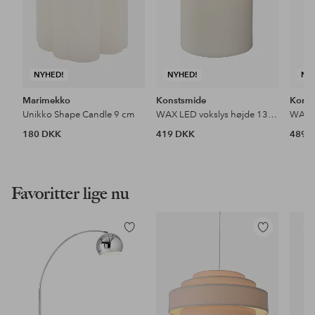
NYHED!
NYHED!
NY
Marimekko
Konstsmide
Konst
Unikko Shape Candle 9 cm
WAX LED vokslys højde 13.4 cm
180 DKK
419 DKK
489 
Favoritter lige nu
Tilføj
Tilføj
til
til
favoritter
favoritter