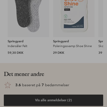
Springyard
Springyard
Sprin
Indersåler Felt
Poleringssvamp Shoe Shine
Skosn
59,30 DKK
29 DKK
39 D
Det mener andre
3.6
baseret på
7
bedømmelser
Vis alle anmeldelser (2)