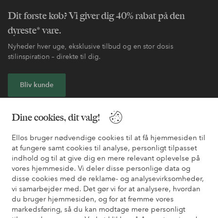
Dit første køb? Vi giver dig 40% rabat på den
dyreste* vare.
Nyheder hver uge, eksklusive tilbud og en stor dosis
stilinspiration – direkte til dig.
Bliv kunde
* Se tilbudsbetingelser ved registrering
Dine cookies, dit valg!
Ellos bruger nødvendige cookies til at få hjemmesiden til
Har du brug for hjælp?
at fungere samt cookies til analyse, personligt tilpasset
indhold og til at give dig en mere relevant oplevelse på
Du kan finde svar på de oftest stillede spørgsmål i vores FAQ.
vores hjemmeside. Vi deler disse personlige data og
Du kan også finde oplysninger om, hvordan du kontakter os.
disse cookies med de reklame- og analysevirksomheder,
vi samarbejder med. Det gør vi for at analysere, hvordan
Kundeservice
Bestilling
Betalingsmåde
Le
du bruger hjemmesiden, og for at fremme vores
markedsføring, så du kan modtage mere personligt