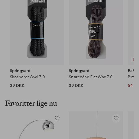
favoritter
favoritter
DE
Springyard
Springyard
BaByl
Skosnører Oval 7.0
Snørebånd Flat Wax 7.0
Pimps
39 DKK
39 DKK
54 D
Favoritter lige nu
Tilføj
Tilføj
til
til
favoritter
favoritter