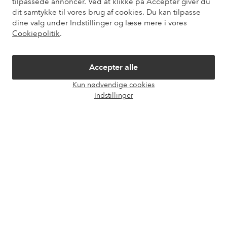
tilpassede annoncer. Ved at klikke på Accepter giver du
dit samtykke til vores brug af cookies. Du kan tilpasse
Mine sider
dine valg under Indstillinger og læse mere i vores
Cookiepolitik
.
Om Ellos
Accepter alle
Vores tjenester
Kun nødvendige cookies
Åbn
Indstillinger
chat
Vilkår
Venner
Sikre betalinger - betal nu eller del op
Vil du vide mere om
vores betalingsmuligheder
?
elpy
elpy