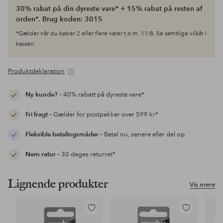
30% rabat på din dyreste vare* + 15% rabat på resten af
orden*. Brug koden: 3015
*Gælder når du køber 2 eller flere varer t.o.m. 11/8. Se samtlige vilkår i
kassen.
Produktdeklaration
Ny kunde?
– 40% rabatt på dyreste vare*
Fri fragt
– Gælder for postpakker over 599 kr*
Fleksible betalingsmåder
– Betal nu, senere eller del op
Nem retur
– 30 dages returret*
Lignende produkter
Vis mere
Tilføj
Tilføj
til
til