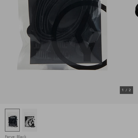
1
/
2
Farve: Black