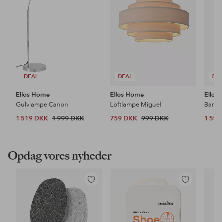
DEAL
DEAL
DE
Ellos Home
Ellos Home
Ellos
Gulvlampe Canon
Loftlampe Miguel
Barsto
1 519 DKK
1 999 DKK
759 DKK
999 DKK
1 59
Opdag vores nyheder
Tilføj
Tilføj
til
til
favoritter
favoritter