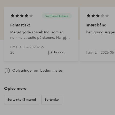
Verifierad købere
Fantastisk!
snørebånd
Meget gode snørebånd, som er
helt grundlægge
nemme at sætte på skoene. Har gjort
det lettere for sønnen, som endnu
Emelie D —
2023-12-
ikke kan binde selv. Jeg ville ønske,
20
Päivi L —
2025-05
Rapport
de var lidt tykkere, men bortset fra
det er jeg mege…
Oplysninger om bedømmelse
Oplev mere
Sorte sko til mænd
Sorte sko