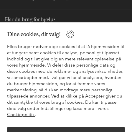
Har du brug for hjælp?
Du kan finde svar på de oftest stillede spørgsmål i vores FAQ.
Dine cookies, dit valg!
Du kan også finde oplysninger om, hvordan du kontakter os.
Ellos bruger nødvendige cookies til at få hjemmesiden til
Kundeservice
Bestilling
Betalingsmåde
Le
at fungere samt cookies til analyse, personligt tilpasset
indhold og til at give dig en mere relevant oplevelse på
vores hjemmeside. Vi deler disse personlige data og
disse cookies med de reklame- og analysevirksomheder,
Mine sider
vi samarbejder med. Det gør vi for at analysere, hvordan
du bruger hjemmesiden, og for at fremme vores
markedsføring, så du kan modtage mere personligt
Om Ellos
tilpassede annoncer. Ved at klikke på Accepter giver du
dit samtykke til vores brug af cookies. Du kan tilpasse
dine valg under Indstillinger og læse mere i vores
Vores tjenester
Cookiepolitik
.
Vilkår