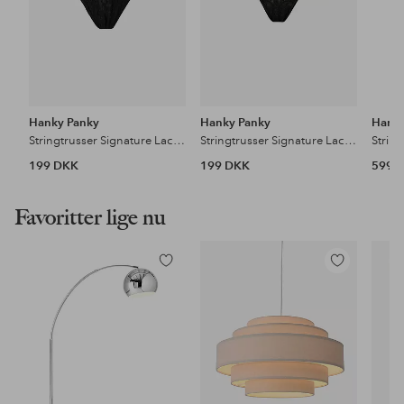
Hanky Panky
Hanky Panky
Hanky
Stringtrusser Signature Lace Original Rise Thong
Stringtrusser Signature Lace Low Rise Thong
199 DKK
199 DKK
599 
Favoritter lige nu
Tilføj
Tilføj
til
til
favoritter
favoritter