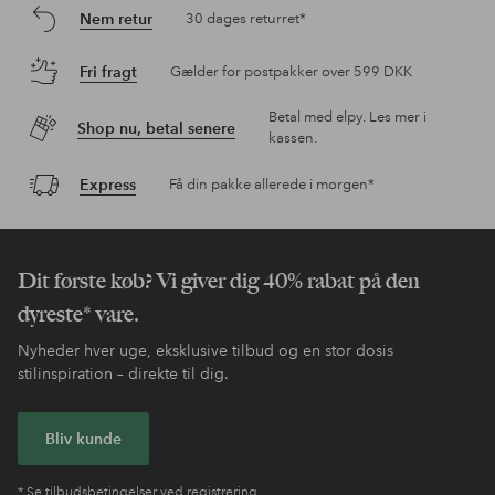
Nem retur
30 dages returret*
Fri fragt
Gælder for postpakker over 599 DKK
Betal med elpy. Les mer i
Shop nu, betal senere
kassen.
Express
Få din pakke allerede i morgen*
Dit første køb? Vi giver dig 40% rabat på den
dyreste* vare.
Nyheder hver uge, eksklusive tilbud og en stor dosis
stilinspiration – direkte til dig.
Bliv kunde
* Se tilbudsbetingelser ved registrering