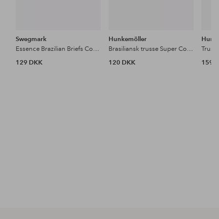
Swegmark
Hunkemöller
Hunke
Essence Brazilian Briefs Cool & Dry
Brasiliansk trusse Super Comfort Braz
Truss
129 DKK
120 DKK
159 