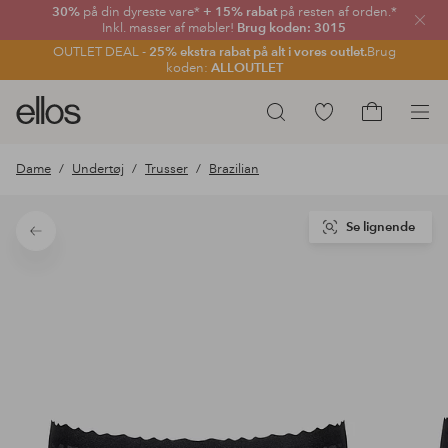
30%
på din dyreste vare*
+ 15% rabat
på resten af orden.*
Luk
Inkl. masser af møbler!
Brug koden: 3015
OUTLET DEAL -
25% ekstra rabat på alt i vores outlet.
Brug
koden:
ALLOUTLET
Ellos
Gå
Søg
logo
til
Gå
-
favoritmarkerede
til
Dame
Undertøj
Trusser
Brazilian
gå
produkter
indkøbskur
til
forsiden
Se lignende
Tilbage