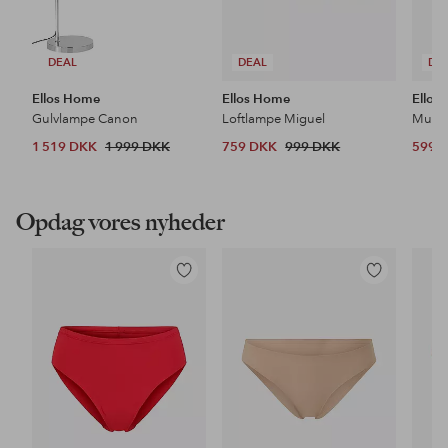
DEAL
DEAL
DE
Ellos Home
Ellos Home
Ellos
Gulvlampe Canon
Loftlampe Miguel
1 519 DKK
1 999 DKK
759 DKK
999 DKK
599 
Opdag vores nyheder
Tilføj
Tilføj
til
til
favoritter
favoritter