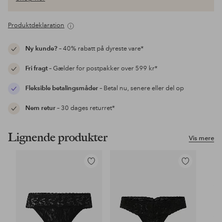
Produktdeklaration
Ny kunde?
– 40% rabatt på dyreste vare*
Fri fragt
– Gælder for postpakker over 599 kr*
Fleksible betalingsmåder
– Betal nu, senere eller del op
Nem retur
– 30 dages returret*
Lignende produkter
Vis mere
Tilføj
Tilføj
til
til
favoritter
favoritter