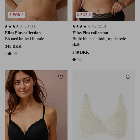
3 FOR 2
3 FOR 2
3,3
(11)
4,2
(213)
3,3 baseret på 11 bedømmelser
4,2 baseret på 213 bedømmelser
Ellos Plus collection
Ellos Plus collection
Bh med bøjler i blonde
Bøjle-bh med bløde, upolstrede
skåle
349 DKK
349 DKK
4 farver
3 farver
Tilføj til favoritter
Tilføj