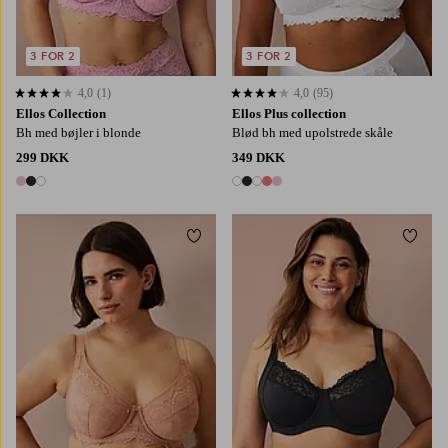
3 FOR 2
3 FOR 2
4,0
(1)
4,0
(95)
4,0 baseret på 1 bedømmelser
4,0 baseret på 95 bedømmelser
Ellos Collection
Ellos Plus collection
Bh med bøjler i blonde
Blød bh med upolstrede skåle
299 DKK
349 DKK
3 farver
5 farver
Tilføj til favoritter
Tilføj