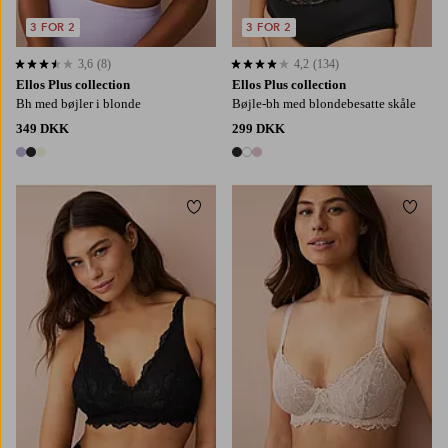
3 FOR 2
3 FOR 2
3,6
(8)
4,2
(134)
3,6 baseret på 8 bedømmelser
4,2 baseret på 134 bedømmelser
Ellos Plus collection
Ellos Plus collection
Bh med bøjler i blonde
Bøjle-bh med blondebesatte skåle
349 DKK
299 DKK
3 farver
3 farver
Tilføj til favoritter
Tilføj
S
M
L
XL