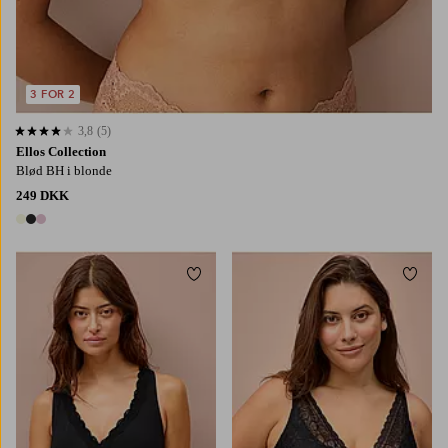
3 FOR 2
3,8
(5)
3,8 baseret på 5 bedømmelser
Ellos Collection
Blød BH i blonde
249 DKK
3 farver
Tilføj til favoritter
Tilføj
S
M
L