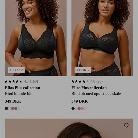
3 FOR 2
3 FOR 2
4,3
(160)
4,0
(95)
4,3 baseret på 160 bedømmelser
4,0 baseret på 95 bedømmelser
Ellos Plus collection
Ellos Plus collection
Blød blonde-bh
Blød bh med upolstrede skåle
349 DKK
349 DKK
5 farver
5 farver
Tilføj