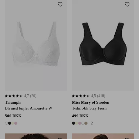
Tilføj til favoritter
Tilføj
4,7
(20)
4,5
(418)
4,7 baseret på 20 bedømmelser
4,5 baseret på 418 bedømmelser
Triumph
Miss Mary of Sweden
Bh med bøjler Amourette W
T-shirt-bh Stay Fresh
500 DKK
499 DKK
+2
4 farver
7 farver