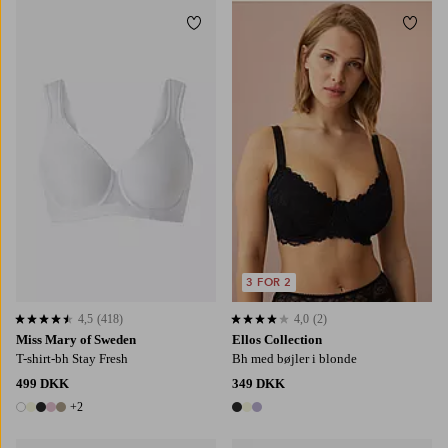
Tilføj til favoritter
Tilføj
3 FOR 2
4,5
(418)
4,0
(2)
4,5 baseret på 418 bedømmelser
4,0 baseret på 2 bedømmelser
Miss Mary of Sweden
Ellos Collection
T-shirt-bh Stay Fresh
Bh med bøjler i blonde
499 DKK
349 DKK
+2
7 farver
3 farver