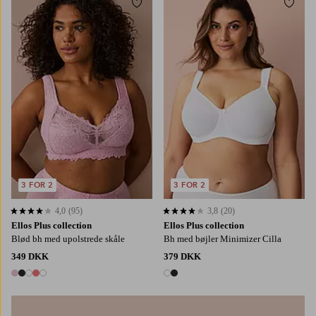
Tilføj til favoritter
Tilføj
3 FOR 2
3 FOR 2
4,0
(95)
3,8
(20)
4,0 baseret på 95 bedømmelser
3,8 baseret på 20 bedømmelser
Ellos Plus collection
Ellos Plus collection
Blød bh med upolstrede skåle
Bh med bøjler Minimizer Cilla
349 DKK
379 DKK
5 farver
2 farver