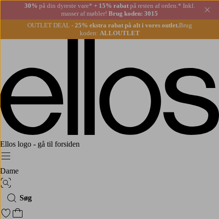
30%
på din dyreste vare*
+ 15% rabat
på resten af orden.* Inkl.
Lu
masser af møbler!
Brug koden: 3015
OUTLET DEAL -
25% ekstra rabat på alt i vores outlet.
Brug
koden:
ALLOUTLET
Ellos logo - gå til forsiden
Menu
Dame
Billedsøgning
Søg
Gå til favoritmarkerede produkter
Gå til indkøbskurven