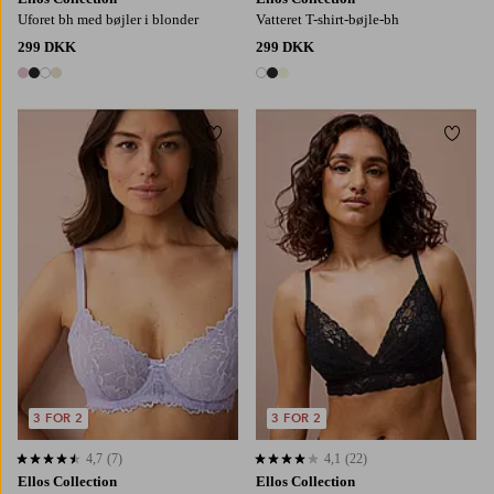
Uforet bh med bøjler i blonder
Vatteret T-shirt-bøjle-bh
299 DKK
299 DKK
4 farver
3 farver
Tilføj til favoritter
Tilføj
34/36
38/40
42/44
46/48
3 FOR 2
3 FOR 2
4,7
(7)
4,1
(22)
4,7 baseret på 7 bedømmelser
4,1 baseret på 22 bedømmelser
Ellos Collection
Ellos Collection