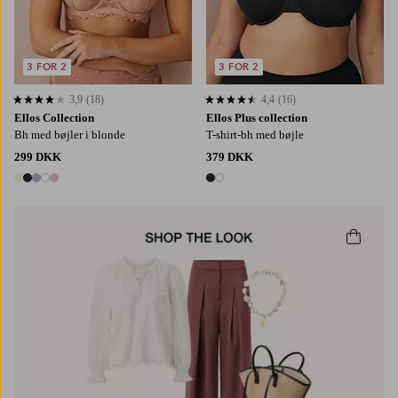
3 FOR 2
3 FOR 2
3,9
(18)
4,4
(16)
3,9 baseret på 18 bedømmelser
4,4 baseret på 16 bedømmelser
Ellos Collection
Ellos Plus collection
Bh med bøjler i blonde
T-shirt-bh med bøjle
299 DKK
379 DKK
5 farver
2 farver