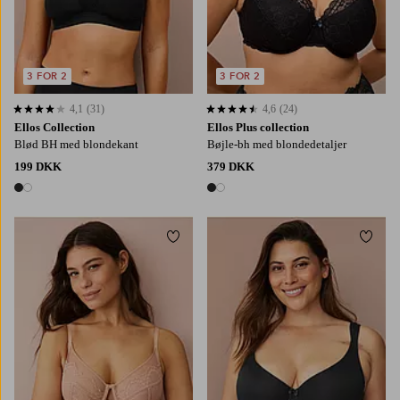
3 FOR 2
3 FOR 2
4,1
(31)
4,6
(24)
4,1 baseret på 31 bedømmelser
4,6 baseret på 24 bedømmelser
Ellos Collection
Ellos Plus collection
Blød BH med blondekant
Bøjle-bh med blondedetaljer
199 DKK
379 DKK
2 farver
2 farver
Tilføj til favoritter
Tilføj