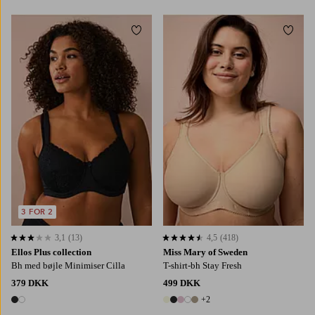
Tilføj til favoritter
Tilføj
3 FOR 2
3,1
(13)
4,5
(418)
3,1 baseret på 13 bedømmelser
4,5 baseret på 418 bedømmelser
Ellos Plus collection
Miss Mary of Sweden
Bh med bøjle Minimiser Cilla
T-shirt-bh Stay Fresh
379 DKK
499 DKK
+2
2 farver
7 farver