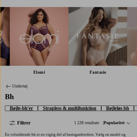
Elomi
Fantasie
Undertøj
Bh
Bøjle-bh'er
Strapless & multifunktion
Bøjleløs bh
Filtrer
1 228 resultate
Sorter efter:
Popularitet
En velsiddende bh er en vigtig del af basisgarderoben. Vælg en model og