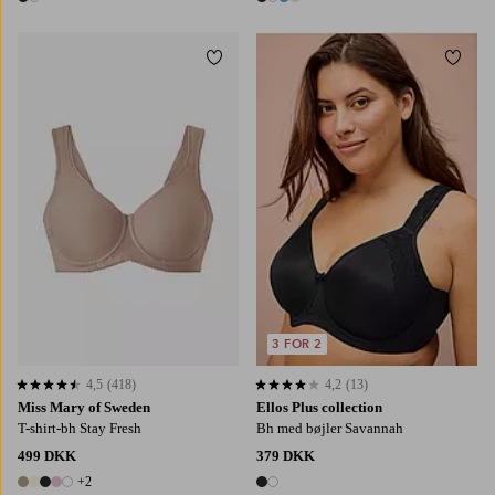
2 farver
4 farver
Tilføj til favoritter
Tilføj
3 FOR 2
4,5
(418)
4,2
(13)
4,5 baseret på 418 bedømmelser
4,2 baseret på 13 bedømmelser
Miss Mary of Sweden
Ellos Plus collection
T-shirt-bh Stay Fresh
Bh med bøjler Savannah
499 DKK
379 DKK
+2
7 farver
2 farver