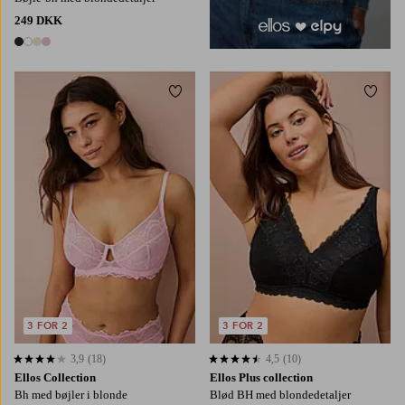
249 DKK
4 farver
Tilføj til favoritter
Tilføj
3 FOR 2
3 FOR 2
3,9
(18)
4,5
(10)
3,9 baseret på 18 bedømmelser
4,5 baseret på 10 bedømmelser
Ellos Collection
Ellos Plus collection
Bh med bøjler i blonde
Blød BH med blondedetaljer