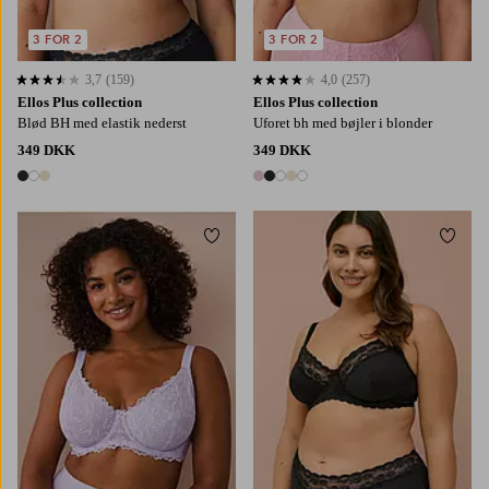
3 FOR 2
3 FOR 2
3,7
(159)
4,0
(257)
3,7 baseret på 159 bedømmelser
4,0 baseret på 257 bedømmelser
Ellos Plus collection
Ellos Plus collection
Blød BH med elastik nederst
Uforet bh med bøjler i blonder
349 DKK
349 DKK
3 farver
5 farver
Tilføj til favoritter
Tilføj