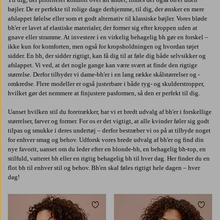
bøjler. De er perfekte til rolige dage derhjemme, til dig, der ønsker en mere
afslappet følelse eller som et godt alternativ til klassiske bøjler. Vores bløde
bh'er er lavet af elastiske materialer, der former sig efter kroppen uden at
gnave eller stramme. At investere i en virkelig behagelig bh gør en forskel –
ikke kun for komforten, men også for kropsholdningen og hvordan tøjet
sidder. En bh, der sidder rigtigt, kan få dig til at føle dig både selvsikker og
afslappet. Vi ved, at det nogle gange kan være svært at finde den rigtige
størrelse. Derfor tilbyder vi dame-bh'er i en lang række skålstørrelser og -
omkredse. Flere modeller er også justerbare i både ryg- og skulderstropper,
hvilket gør det nemmere at finjustere pasformen, så den er perfekt til dig.
Uanset hvilken stil du foretrækker, har vi et bredt udvalg af bh'er i forskellige
størrelser, farver og former. For os er det vigtigt, at alle kvinder føler sig godt
tilpas og smukke i deres undertøj – derfor bestræber vi os på at tilbyde noget
for enhver smag og behov. Udforsk vores brede udvalg af bh'er og find din
nye favorit, uanset om du leder efter en blonde-bh, en behagelig bh-top, en
stilfuld, vatteret bh eller en rigtig behagelig bh til hver dag. Her finder du en
flot bh til enhver stil og behov. Bh'en skal føles rigtigt hele dagen – hver
dag!
Tilføj til favoritter
Tilføj