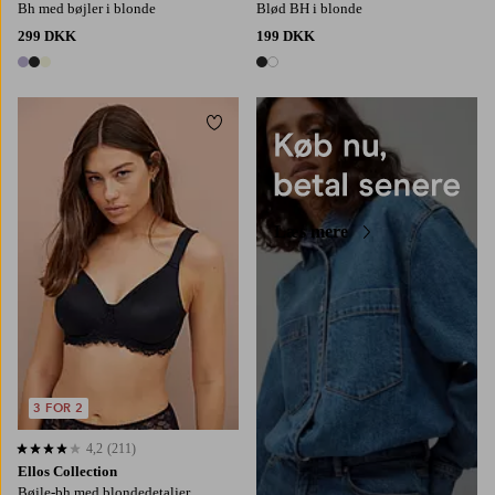
Bh med bøjler i blonde
Blød BH i blonde
299 DKK
199 DKK
3 farver
2 farver
Tilføj til favoritter
Læs mere
3 FOR 2
4,2
(211)
4,2 baseret på 211 bedømmelser
Ellos Collection
Bøjle-bh med blondedetaljer