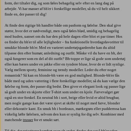
form, der tiltaler dig, og som føles behagelig selv efter en lang dag på
arbejde. Vi har masser af bh'er i forskellige modeller, så du vil helt sikkert
finde en, der passer til dig!
At finde den rigtige bh handler både om pasform og følelse. Den skal give
støtte, hvor det er nødvendigt, men også føles blød, smidig og behagelig
mod huden, uanset om du har den på hele dagen eller blot et par timer. Hos
os finder du bh'er til alle lejligheder – fra funktionelle hverdagsfavoritter til
smukke blonde bh'er. Med en varieret undertøjsgarderobe kan du altid
tilpasse den efter humør, anledning og outfit. Måske vil du have en bh, der
også fungerer som en del af dit outfit? Bh-toppe er lige så gode som undertøj
eller kan bæres under en jakke eller en tyndere bluse, hvor de er lidt synlige.
Vælg mellem sporty, feminine og trendy modeller. Leder du efter noget
romantisk? Så kan en blonde-bh være en god mulighed. Blonde-bh'er fås
både med og uden vattering i flere forskellige modeller, så du kan vælge den
følelse og form, der passer dig bedst. Den giver et elegant look og passer lige
så godt under en skjorte eller T-shirt som under en kjole. Farvevalget gør
også en stor forskel. En neutral bh i sort, beige eller hvid er altid brugbar,
men nogle gange kan det være sjovt at skifte til noget med farve, blonder
eller dekorativ kant. En smuk bh i bordeaux, mørkegrøn eller pudderrosa kan
virkelig løfte følelsen, selvom den kun er synlig for dig selv. Kombiner med
matchende
trusser
for et smukt sæt.
Til dig, der prioriterer komfort over alt andet, findes der også bh'er uden