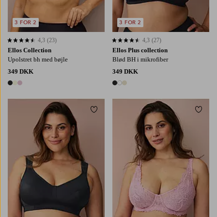
3 FOR 2
3 FOR 2
4,3
(23)
4,3
(27)
4,3 baseret på 23 bedømmelser
4,3 baseret på 27 bedømmelser
Ellos Collection
Ellos Plus collection
Upolstret bh med bøjle
Blød BH i mikrofiber
349 DKK
349 DKK
3 farver
3 farver
Tilføj til favoritter
Tilføj