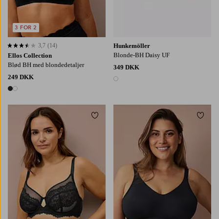
3 FOR 2
3,7
(14)
Hunkemöller
3,7 baseret på 14 bedømmelser
Blonde-BH Daisy UF
Ellos Collection
Blød BH med blondedetaljer
349 DKK
249 DKK
1 farve
2 farver
Tilføj til favoritter
Tilføj