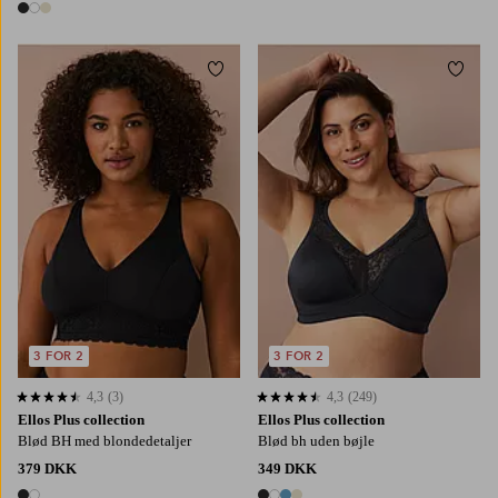
3 farver
Tilføj til favoritter
Tilføj
3 FOR 2
3 FOR 2
4,3
(3)
4,3
(249)
4,3 baseret på 3 bedømmelser
4,3 baseret på 249 bedømmelser
Ellos Plus collection
Ellos Plus collection
Blød BH med blondedetaljer
Blød bh uden bøjle
379 DKK
349 DKK