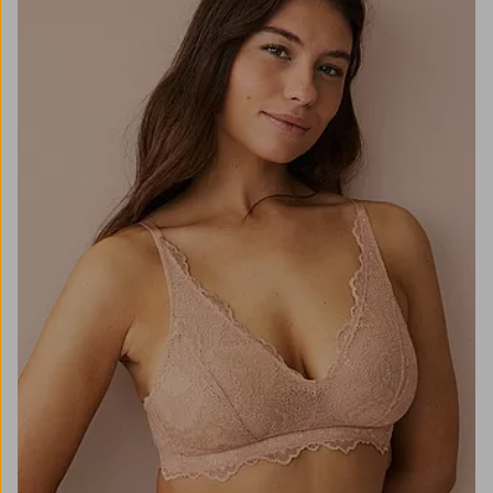
S
M
L
XL