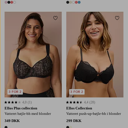
4 farver
5 farver
Tilføj til favoritter
Tilføj
3 FOR 2
3 FOR 2
4,0
(1)
4,4
(28)
4,0 baseret på 1 bedømmelser
4,4 baseret på 28 bedømmelser
Ellos Plus collection
Ellos Collection
Vatteret bøjle-bh med blonder
Vatteret push-up-bøjle-bh i blonder
349 DKK
299 DKK