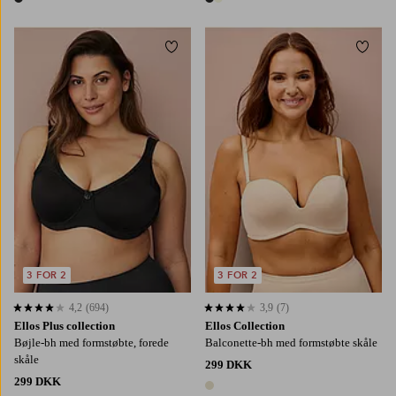
1 farve
2 farver
Tilføj til favoritter
Tilføj
3 FOR 2
3 FOR 2
4,2
(694)
3,9
(7)
4,2 baseret på 694 bedømmelser
3,9 baseret på 7 bedømmelser
Ellos Plus collection
Ellos Collection
Bøjle-bh med formstøbte, forede
Balconette-bh med formstøbte skåle
skåle
299 DKK
299 DKK
1 farve