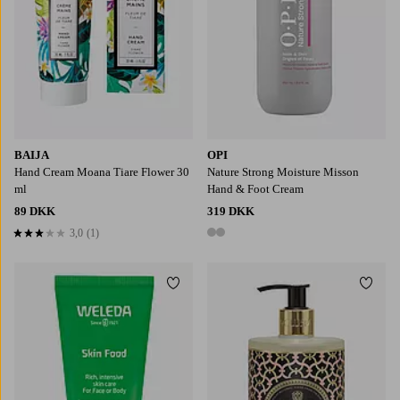
BAIJA
OPI
Hand Cream Moana Tiare Flower 30
Nature Strong Moisture Misson
ml
Hand & Foot Cream
89 DKK
319 DKK
3,0
(1)
3,0 baseret på 1 bedømmelser
2 farver
Tilføj til favoritter
Tilføj