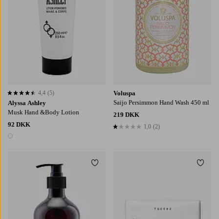
4,4
(5)
Voluspa
4,4 baseret på 5 bedømmelser
Saijo Persimmon Hand Wash 450 ml
Alyssa Ashley
Musk Hand &Body Lotion
219 DKK
92 DKK
1,0
(2)
1,0 baseret på 2 bedømmelser
1 farve
Tilføj til favoritter
Tilføj