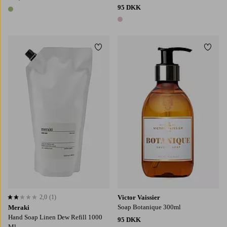
95 DKK
1 farve
1 farve
Tilføj til favoritter
Tilføj
2,0
(1)
Victor Vaissier
2,0 baseret på 1 bedømmelser
Soap Botanique 300ml
Meraki
Hand Soap Linen Dew Refill 1000
95 DKK
Ml