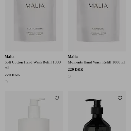
Malia
Malia
Soft Cotton Hand Wash Refill 1000
Moments Hand Wash Refill 1000 ml
ml
229 DKK
229 DKK
1 farve
1 farve
Tilføj til favoritter
Tilføj