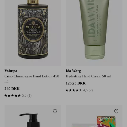
Voluspa
Ida Warg
Crisp Champagne Hand Lotion 450
Hydrating Hand Cream 50 ml
ml
125,95 DKK
249 DKK
4,5
(2)
4,5 baseret på 2 bedømmelser
5,0
(1)
5,0 baseret på 1 bedømmelser
Tilføj til favoritter
Tilføj