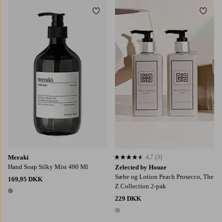
Tilføj til favoritter
Tilføj
Meraki
4,7
(3)
4,7 baseret på 3 bedømmelser
Hand Soap Silky Mist 490 Ml
Zelected by Houze
Sæbe og Lotion Peach Prosecco, The
169,95 DKK
Z Collection 2-pak
1 farve
229 DKK
1 farve