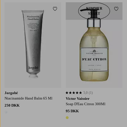
KOMMER
Tilføj til favoritter
Tilføj
SNART
Jorgobé
5,0
(1)
5,0 baseret på 1 bedømmelser
Niacinamide Hand Balm 65 Ml
Victor Vaissier
Soap D'Eau Citron 300Ml
250 DKK
95 DKK
1 farve
1 farve