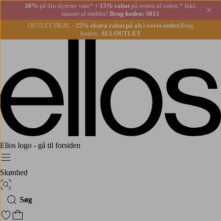
30%
på din dyreste vare*
+ 15% rabat
på resten af orden.* Inkl.
Lu
masser af møbler!
Brug koden: 3015
OUTLET DEAL -
25% ekstra rabat på alt i vores outlet.
Brug
koden:
ALLOUTLET
Ellos logo - gå til forsiden
Menu
Skønhed
Billedsøgning
Søg
Gå til favoritmarkerede produkter
Gå til indkøbskurven