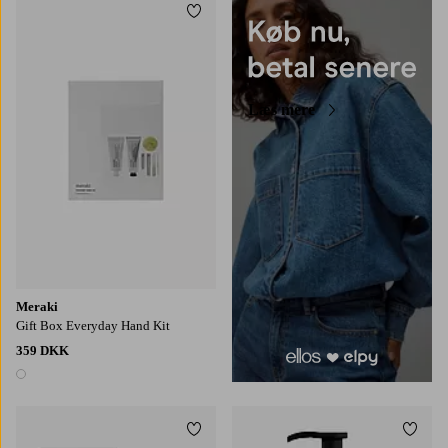
Tilføj til favoritter
Læs mere
Meraki
Gift Box Everyday Hand Kit
359 DKK
1 farve
Tilføj til favoritter
Tilføj