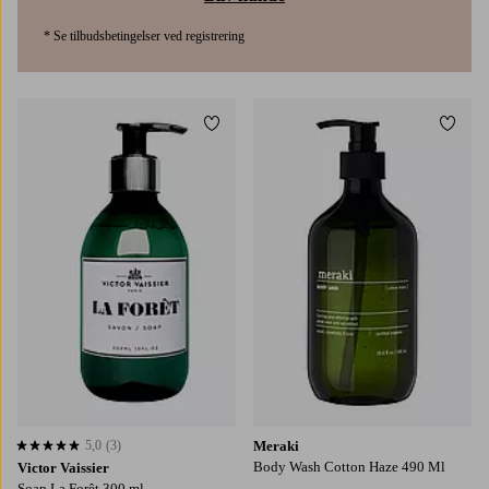
* Se tilbudsbetingelser ved registrering
Tilføj til favoritter
Tilføj
5,0
(3)
Meraki
5,0 baseret på 3 bedømmelser
Body Wash Cotton Haze 490 Ml
Victor Vaissier
Soap La Forêt 300 ml