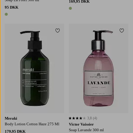
169,95 DKK
95 DKK
1 farve
1 farve
Tilføj til favoritter
Tilføj
Meraki
3,8
(4)
3,8 baseret på 4 bedømmelser
Body Lotion Cotton Haze 275 Ml
Victor Vaissier
Soap Lavande 300 ml
179,95 DKK