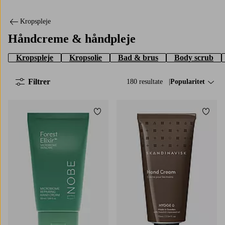
Kropspleje
Håndcreme & håndpleje
Kropspleje
Kropsolie
Bad & brus
Body scrub
Filtrer
180 resultate
Sorter efter:
Popularitet
Tilføj til favoritter
Tilføj