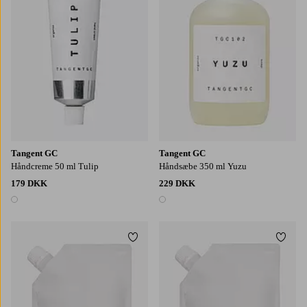
Tangent GC
Tangent GC
Håndcreme 50 ml Tulip
Håndsæbe 350 ml Yuzu
179 DKK
229 DKK
1 farve
1 farve
Tilføj til favoritter
Tilføj