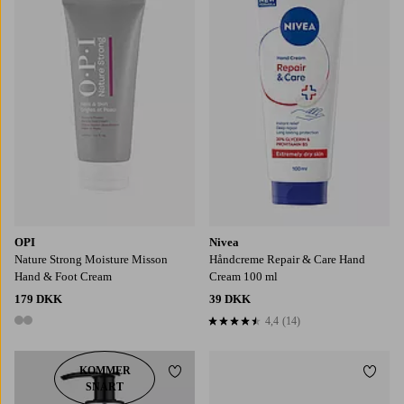
OPI
Nivea
Nature Strong Moisture Misson
Håndcreme Repair & Care Hand
Hand & Foot Cream
Cream 100 ml
179 DKK
39 DKK
4,4
(14)
4,4 baseret på 14 bedømmelser
2 farver
KOMMER
Tilføj til favoritter
Tilføj
SNART