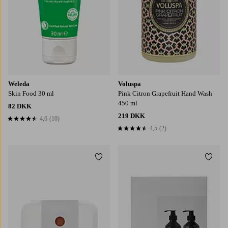
Weleda
Voluspa
Skin Food 30 ml
Pink Citron Grapefruit Hand Wash
450 ml
82 DKK
219 DKK
4,6
(10)
4,6 baseret på 10 bedømmelser
4,5
(2)
4,5 baseret på 2 bedømmelser
Tilføj til favoritter
Tilføj