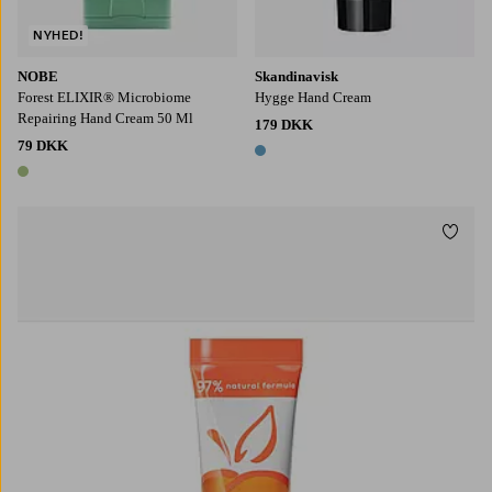
NYHED!
NOBE
Skandinavisk
Forest ELIXIR® Microbiome
Hygge Hand Cream
Repairing Hand Cream 50 Ml
179 DKK
79 DKK
1 farve
1 farve
Tilføj