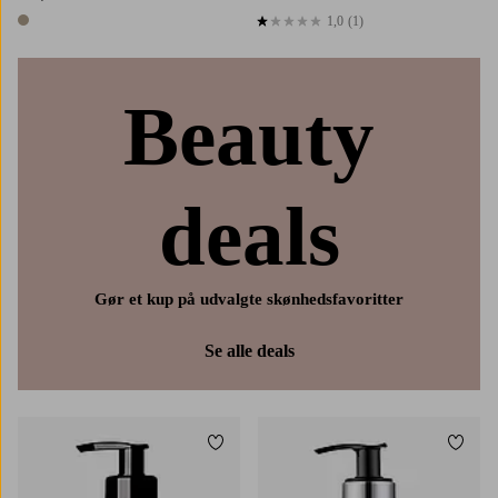
1,0
(1)
1,0 baseret på 1 bedømmelser
1 farve
Beauty
deals
Gør et kup på udvalgte skønhedsfavoritter
Se alle deals
Tilføj til favoritter
Tilføj