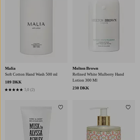
Malia
Molton Brown
Soft Cotton Hand Wash 500 ml
Refined White Mulberry Hand
Lotion 300 Ml
189 DKK
230 DKK
5,0
(2)
5,0 baseret på 2 bedømmelser
Tilføj til favoritter
Tilføj