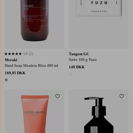
5,0
(2)
Tangent GC
5,0 baseret på 2 bedømmelser
Sæbe 100 g Yuzu
Meraki
Hand Soap Meadow Bliss 490 ml
149 DKK
169,95 DKK
1 farve
1 farve
Tilføj til favoritter
Tilføj