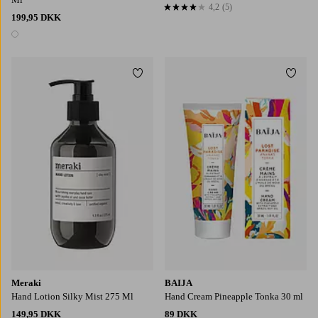
4,2
(5)
4,2 baseret på 5 bedømmelser
199,95 DKK
1 farve
Tilføj til favoritter
Tilføj
Meraki
BAIJA
Hand Lotion Silky Mist 275 Ml
Hand Cream Pineapple Tonka 30 ml
149,95 DKK
89 DKK