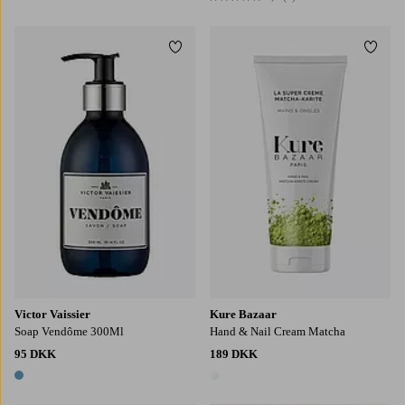
Tilføj til favoritter
Tilføj
Victor Vaissier
Kure Bazaar
Soap Vendôme 300Ml
Hand & Nail Cream Matcha
95 DKK
189 DKK
1 farve
1 farve