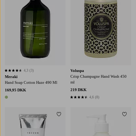
4,3
(3)
Voluspa
4,3 baseret på 3 bedømmelser
Crisp Champagne Hand Wash 450
Meraki
ml
Hand Soap Cotton Haze 490 Ml
219 DKK
169,95 DKK
4,6
(8)
4,6 baseret på 8 bedømmelser
1 farve
Tilføj til favoritter
Tilføj