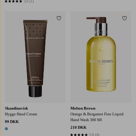
5,0
(1)
5,0 baseret på 1 bedømmelser
Tilføj til favoritter
Tilføj
Skandinavisk
Molton Brown
Hygge Hand Cream
Orange & Bergamot Fine Liquid
Hand Wash 300 Ml
99 DKK
210 DKK
1 farve
5,0
(4)
5,0 baseret på 4 bedømmelser