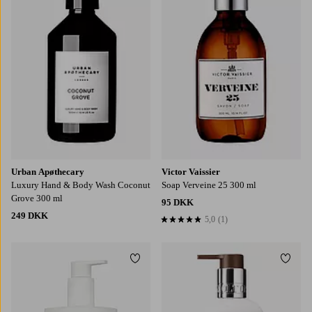
Urban Apøthecary
Victor Vaissier
Luxury Hand & Body Wash Coconut
Soap Verveine 25 300 ml
Grove 300 ml
95 DKK
249 DKK
5,0
(1)
5,0 baseret på 1 bedømmelser
Tilføj til favoritter
Tilføj