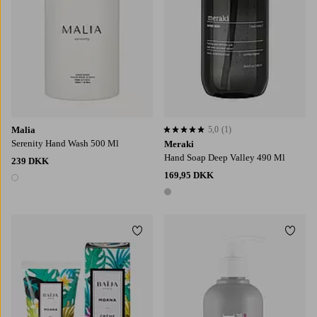
Malia
5,0
(1)
5,0 baseret på 1 bedømmelser
Serenity Hand Wash 500 Ml
Meraki
Hand Soap Deep Valley 490 Ml
239 DKK
169,95 DKK
1 farve
1 farve
Tilføj til favoritter
Tilføj