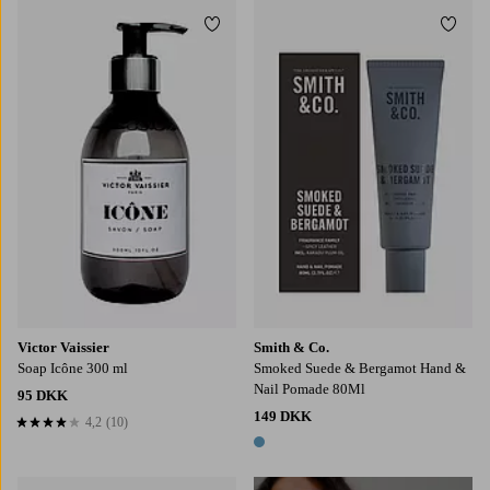
Tilføj til favoritter
Tilføj
Victor Vaissier
Smith & Co.
Soap Icône 300 ml
Smoked Suede & Bergamot Hand &
Nail Pomade 80Ml
95 DKK
149 DKK
4,2
(10)
4,2 baseret på 10 bedømmelser
1 farve