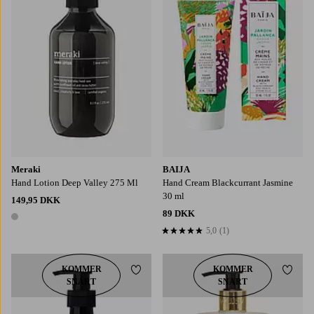
Meraki
BAIJA
Hand Lotion Deep Valley 275 Ml
Hand Cream Blackcurrant Jasmine
30 ml
149,95 DKK
89 DKK
1 farve
5,0
(1)
5,0 baseret på 1 bedømmelser
KOMMER
KOMMER
Tilføj til favoritter
Tilføj
SNART
SNART