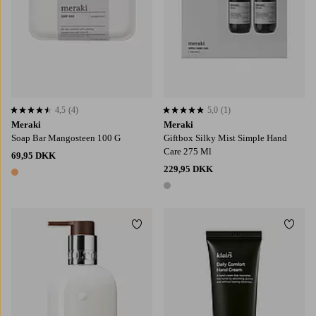
4,5
(4)
5,0
(1)
4,5 baseret på 4 bedømmelser
5,0 baseret på 1 bedømmelser
Meraki
Meraki
Soap Bar Mangosteen 100 G
Giftbox Silky Mist Simple Hand
Care 275 Ml
69,95 DKK
229,95 DKK
1 farve
1 farve
Tilføj til favoritter
Tilføj