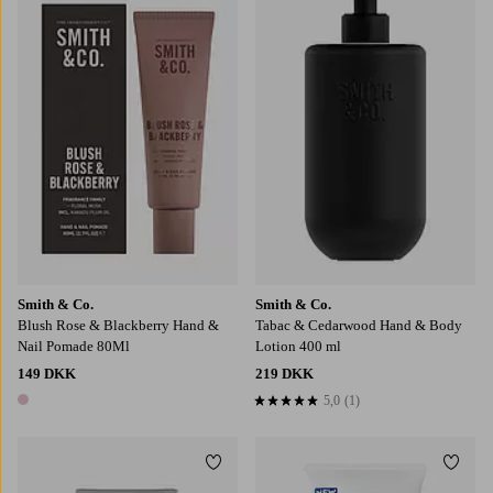
Smith & Co.
Smith & Co.
Blush Rose & Blackberry Hand &
Tabac & Cedarwood Hand & Body
Nail Pomade 80Ml
Lotion 400 ml
149 DKK
219 DKK
5,0
(1)
5,0 baseret på 1 bedømmelser
1 farve
Tilføj til favoritter
Tilføj