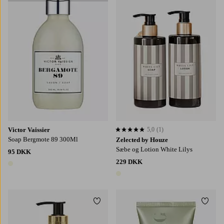
Victor Vaissier
5,0
(1)
5,0 baseret på 1 bedømmelser
Soap Bergmote 89 300Ml
Zelected by Houze
Sæbe og Lotion White Lilys
95 DKK
229 DKK
1 farve
1 farve
Tilføj til favoritter
Tilføj