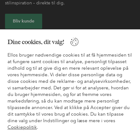
stilinspiration – direkte til dig.
Bliv kunde
* Se tilbudsbetingelser ved registrering
Dine cookies, dit valg!
Ellos bruger nødvendige cookies til at få hjemmesiden til
Har du brug for hjælp?
at fungere samt cookies til analyse, personligt tilpasset
indhold og til at give dig en mere relevant oplevelse på
Du kan finde svar på de oftest stillede spørgsmål i vores FAQ.
vores hjemmeside. Vi deler disse personlige data og
Du kan også finde oplysninger om, hvordan du kontakter os.
disse cookies med de reklame- og analysevirksomheder,
vi samarbejder med. Det gør vi for at analysere, hvordan
Kundeservice
Bestilling
Betalingsmåde
Le
du bruger hjemmesiden, og for at fremme vores
markedsføring, så du kan modtage mere personligt
tilpassede annoncer. Ved at klikke på Accepter giver du
dit samtykke til vores brug af cookies. Du kan tilpasse
Mine sider
dine valg under Indstillinger og læse mere i vores
Cookiepolitik
.
Om Ellos