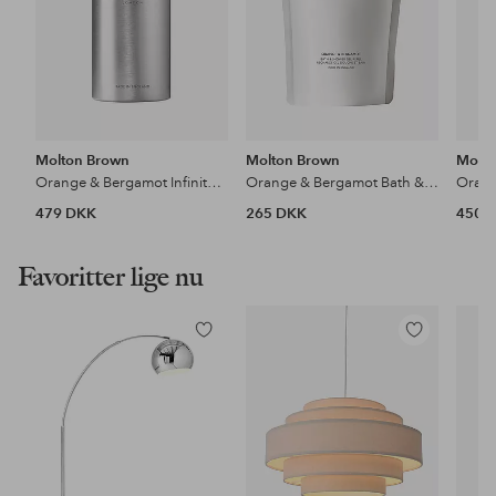
Molton Brown
Molton Brown
Molto
Orange & Bergamot Infinite Bath & Shower Gel 400 Ml
Orange & Bergamot Bath & Shower Gel Refill Pouch 400 Ml
479 DKK
265 DKK
450 
Favoritter lige nu
Tilføj
Tilføj
til
til
favoritter
favoritter