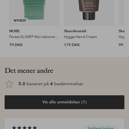
NYHED!
NOBE
Skandinavisk
Skand
Forest ELIXIR® Microbiome Repairing Hand Cream 50 Ml
Hygge Hand Cream
Hygg
79 DKK
179 DKK
99 D
Det mener andre
5.0
baseret på
4
bedømmelser
Vis alle anmeldelser (1)
Verifierad købere