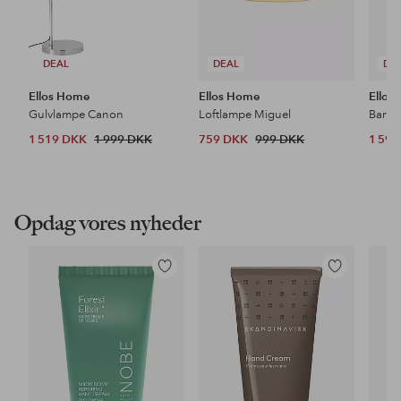
DEAL
DEAL
DE
Ellos Home
Ellos Home
Ellos
Gulvlampe Canon
Loftlampe Miguel
Barsto
1 519 DKK
1 999 DKK
759 DKK
999 DKK
1 59
Opdag vores nyheder
Tilføj
Tilføj
til
til
favoritter
favoritter