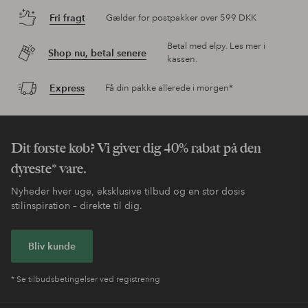
Fri fragt
Gælder for postpakker over 599 DKK
Betal med elpy. Les mer i
Shop nu, betal senere
kassen.
Express
Få din pakke allerede i morgen*
Dit første køb? Vi giver dig 40% rabat på den
dyreste* vare.
Nyheder hver uge, eksklusive tilbud og en stor dosis
stilinspiration – direkte til dig.
Bliv kunde
* Se tilbudsbetingelser ved registrering