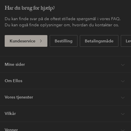
Har du brug for hjælp?
Du kan finde svar på de oftest stillede spørgsmål i vores FAQ.
Du kan også finde oplysninger om, hvordan du kontakter os.
Kundeservice
Bestilling
Betalingsmåde
Le
Mine sider
Om Ellos
Vores tjenester
Vilkår
Venner