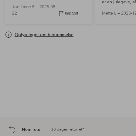
er en julegave, 
Jon-Lasse F —
2025-08-
den i brug endnu
22
Mette L —
2023-1
Rapport
Oplysninger om bedømmelse
Nem retur
30 dages returret*