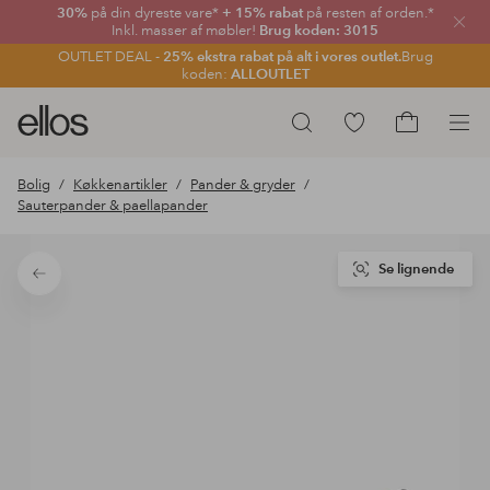
30%
på din dyreste vare*
+ 15% rabat
på resten af orden.*
Luk
Inkl. masser af møbler!
Brug koden: 3015
OUTLET DEAL -
25% ekstra rabat på alt i vores outlet.
Brug
koden:
ALLOUTLET
Ellos
Gå
Søg
logo
til
Gå
-
favoritmarkerede
til
Bolig
Køkkenartikler
Pander & gryder
gå
produkter
indkøbskur
Sauterpander & paellapander
til
forsiden
Se lignende
Tilbage