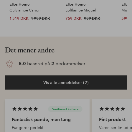
Ellos Home
Ellos Home
Ellos
Gulvlampe Canon
Loftlampe Miguel
1 519 DKK
1 999 DKK
759 DKK
999 DKK
599 
Det mener andre
5.0
baseret på
2
bedømmelser
Vis alle anmeldelser (2)
Verifierad købere
Fantastisk pande, men tung
Fint produkt
Fungerer perfekt
Varen ser fin ud 