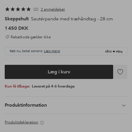
2
2 anmeldelser
Skeppshult
Sautérpande med træhåndtag - 28 cm
1 450 DKK
Rabatkode gælder ikke
Køb nu, betal senere.
Læs mere
Læg i kurv
Tilføj
til
Kun få tilbage:
Leveret på 4-6 hverdage
favoritte
Produktinformation
Produktdeklaration