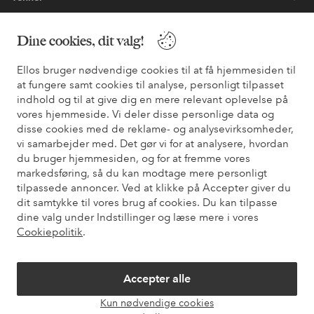
Dine cookies, dit valg!
Sikre betalinger - betal nu eller del op
Ellos bruger nødvendige cookies til at få hjemmesiden til
Vil du vide mere om
vores betalingsmuligheder
?
at fungere samt cookies til analyse, personligt tilpasset
indhold og til at give dig en mere relevant oplevelse på
elpy
elpy
vores hjemmeside. Vi deler disse personlige data og
disse cookies med de reklame- og analysevirksomheder,
vi samarbejder med. Det gør vi for at analysere, hvordan
du bruger hjemmesiden, og for at fremme vores
Danmark - Vælg land
markedsføring, så du kan modtage mere personligt
tilpassede annoncer. Ved at klikke på Accepter giver du
dit samtykke til vores brug af cookies. Du kan tilpasse
Facebook
Instagram
Pinterest
Youtube
dine valg under Indstillinger og læse mere i vores
Cookiepolitik
.
Accepter alle
Kun nødvendige cookies
Åbn