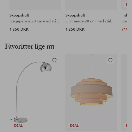
DE
Skeppshult
Skeppshult
Fiskar
Stegepande 28 cm med stålhandtag
Grillpande 28 cm med stålhandtag
1 350 DKK
1 250 DKK
719 
Favoritter lige nu
Tilføj
Tilføj
til
til
favoritter
favoritter
DEAL
DEAL
DE