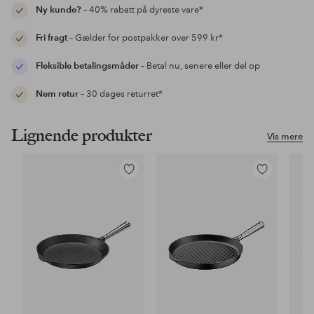
Ny kunde?
– 40% rabatt på dyreste vare*
Fri fragt
– Gælder for postpakker over 599 kr*
Fleksible betalingsmåder
– Betal nu, senere eller del op
Nem retur
– 30 dages returret*
Lignende produkter
Vis mere
Tilføj
Tilføj
til
til
favoritter
favoritter