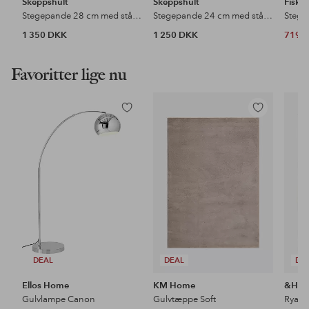
Skeppshult
Skeppshult
Fiskar
Stegepande 28 cm med stålhandtag
Stegepande 24 cm med stålhandtag
1 350 DKK
1 250 DKK
719 
Favoritter lige nu
Tilføj
Tilføj
til
til
favoritter
favoritter
DEAL
DEAL
DE
Ellos Home
KM Home
&Ho
Gulvlampe Canon
Gulvtæppe Soft
Ryat