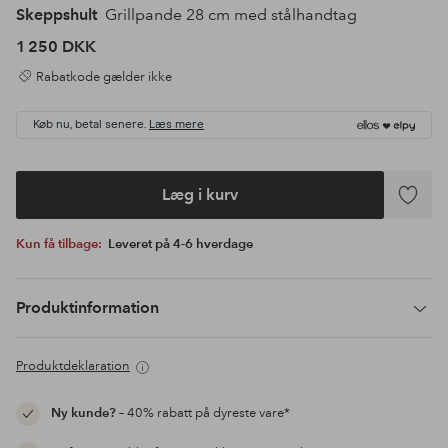
Skeppshult
Grillpande 28 cm med stålhandtag
1 250 DKK
Rabatkode gælder ikke
Køb nu, betal senere.
Læs mere
Læg i kurv
Tilføj
til
Kun få tilbage:
Leveret på 4-6 hverdage
favoritte
Produktinformation
Produktdeklaration
Ny kunde?
– 40% rabatt på dyreste vare*