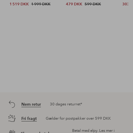
1 519 DKK
1 999 DKK
479 DKK
599 DKK
303 
Nem retur
30 dages returret*
Fri fragt
Gælder for postpakker over 599 DKK
Betal med elpy. Les mer i