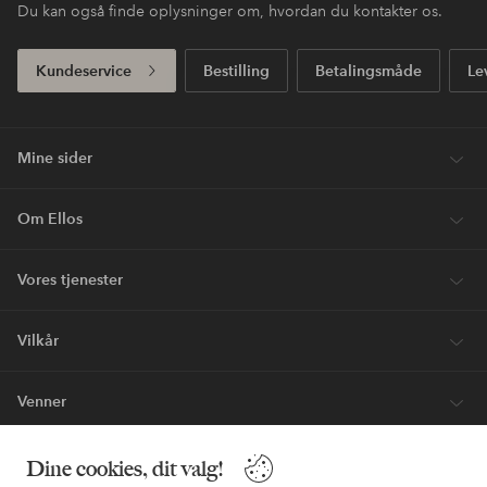
Du kan også finde oplysninger om, hvordan du kontakter os.
Kundeservice
Bestilling
Betalingsmåde
Le
Mine sider
Om Ellos
Vores tjenester
Vilkår
Venner
Dine cookies, dit valg!