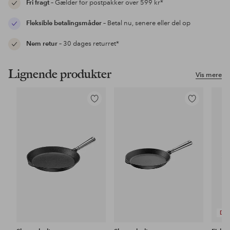
Fri fragt
– Gælder for postpakker over 599 kr*
Fleksible betalingsmåder
– Betal nu, senere eller del op
Nem retur
– 30 dages returret*
Lignende produkter
Vis mere
Tilføj
Tilføj
til
til
favoritter
favoritter
DE