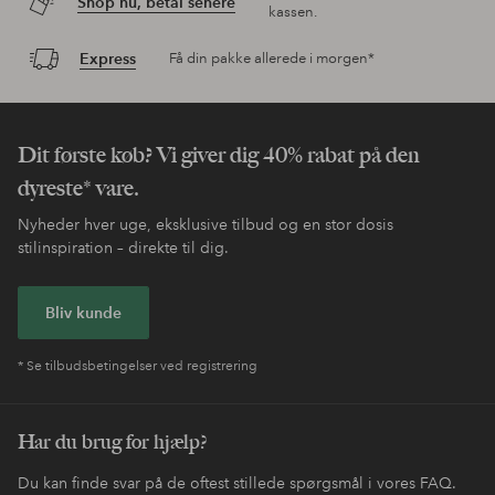
Shop nu, betal senere
kassen.
Express
Få din pakke allerede i morgen*
Dit første køb? Vi giver dig 40% rabat på den
dyreste* vare.
Nyheder hver uge, eksklusive tilbud og en stor dosis
stilinspiration – direkte til dig.
Bliv kunde
* Se tilbudsbetingelser ved registrering
Har du brug for hjælp?
Du kan finde svar på de oftest stillede spørgsmål i vores FAQ.