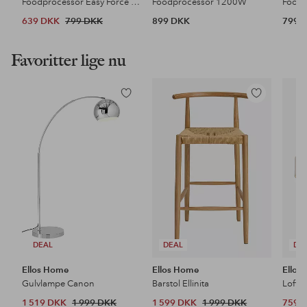
Foodprocessor Easy Force Food Processor FO2441S0
Foodprocessor 1200W
Foodp
639 DKK
799 DKK
899 DKK
799 
Favoritter lige nu
Tilføj
Tilføj
til
til
favoritter
favoritter
DEAL
DEAL
DE
Ellos Home
Ellos Home
Ellos
Gulvlampe Canon
Barstol Ellinita
Loftl
1 519 DKK
1 999 DKK
1 599 DKK
1 999 DKK
759 