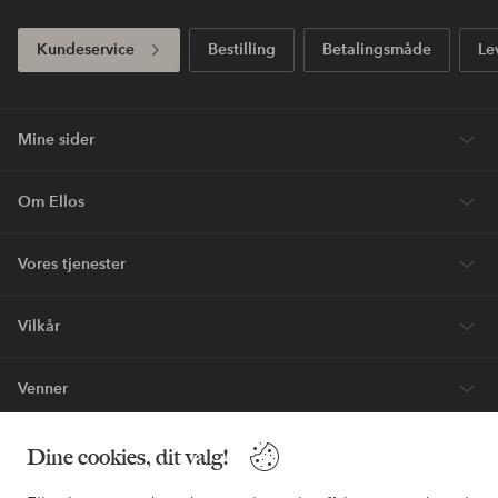
Kundeservice
Bestilling
Betalingsmåde
Le
Mine sider
Om Ellos
Vores tjenester
Vilkår
Venner
Dine cookies, dit valg!
Sikre betalinger - betal nu eller del op