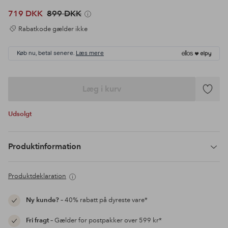
719 DKK
899 DKK
Rabatkode gælder ikke
Køb nu, betal senere.
Læs mere
Læg i kurv
Tilføj
til
Udsolgt
favoritte
Produktinformation
Produktdeklaration
Ny kunde?
– 40% rabatt på dyreste vare*
Fri fragt
– Gælder for postpakker over 599 kr*