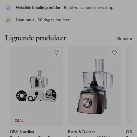
Fleksible betalingsmåder
– Betal nu, senere eller del op
Nem retur
– 30 dages returret*
Lignende produkter
Vis mere
Tilføj
Tilføj
til
til
favoritter
favoritter
DEAL
OBH Nordica
Black & Decker
OBH 