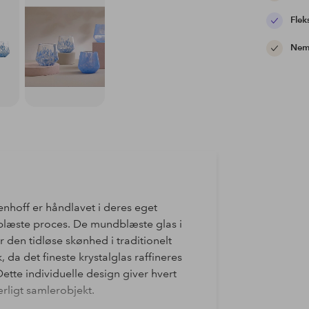
Flek
Nem 
enhoff er håndlavet i deres eget
blæste proces. De mundblæste glas i
 den tidløse skønhed i traditionelt
 da det fineste krystalglas raffineres
te individuelle design giver hvert
ærligt samlerobjekt.