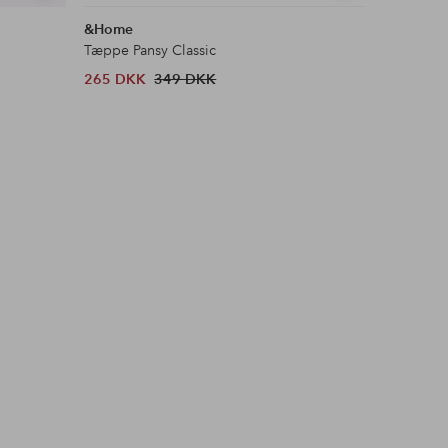
lignende
lignende
&Home
&Home
Tæppe Pansy Classic
Ryatæppe
265 DKK
349 DKK
303 DKK