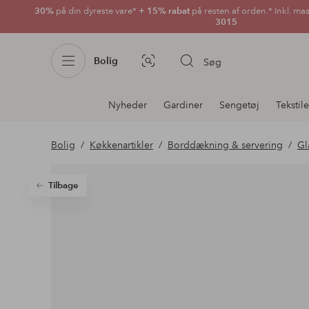
30%
på din dyreste vare*
+ 15% rabat
på resten af orden.* Inkl. ma
3015
Bolig
Søg
Billedsøgning
Afdelningsnavigation
Nyheder
Gardiner
Sengetøj
Tekstile
Bolig
Køkkenartikler
Borddækning & servering
Gl
Tilbage