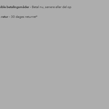
sible betalingsmåder
– Betal nu, senere eller del op
retur
– 30 dages returret*