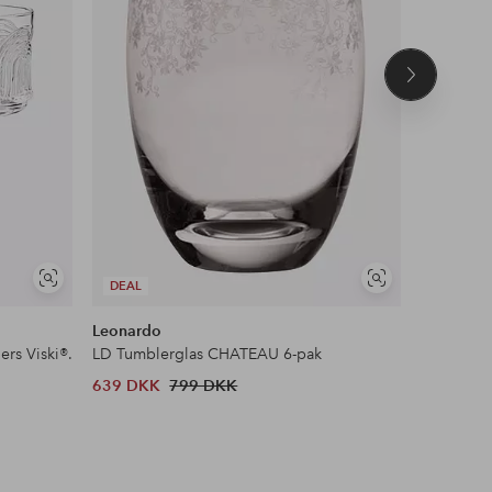
Næste
produkt
Se
Se
DEAL
lignende
lignende
Leonardo
Ritzenhof
rs Viski®.
LD Tumblerglas CHATEAU 6-pak
Whiskeygl
639 DKK
799 DKK
289 DKK