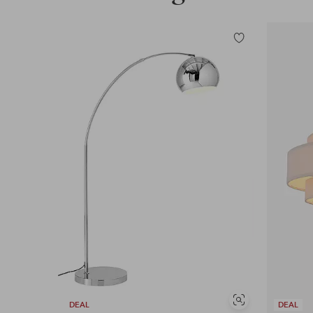
Tilføj
til
favoritter
Se
DEAL
DEAL