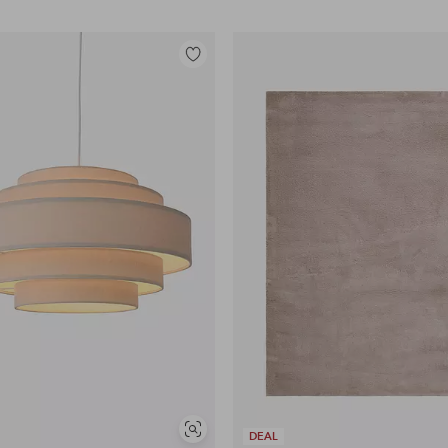
Tilføj
til
favoritter
Se
DEAL