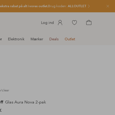
kstra rabat på alt i vores outlet.
Brug koden:
ALLOUTLET
Luk
Gå
Log ind
til
Gå
favoritmarkerede
til
r
Elektronik
Mærker
Deals
Outlet
produkter
indkøbskurven
e/clear
ff
Glas Aura Nova 2-pak
K