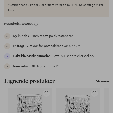
*Gælder når du køber 2 eller flere varer t.o.m. 11/8. Se samtlige vilkår i
kassen.
Produktdeklaration
Ny kunde?
– 40% rabatt på dyreste vare*
Fri fragt
– Gælder for postpakker over 599 kr*
Fleksible betalingsmåder
– Betal nu, senere eller del op
Nem retur
– 30 dages returret*
Lignende produkter
Vis mere
Tilføj
Tilføj
til
til
favoritter
favoritter