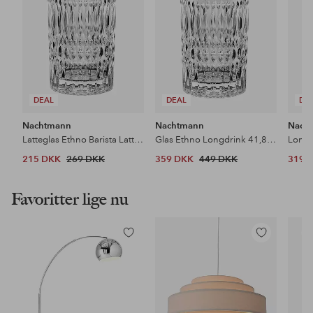
DEAL
DEAL
DE
Nachtmann
Nachtmann
Nach
Latteglas Ethno Barista Latte 2-pak
Glas Ethno Longdrink 41,8 cl, 4-pak
215 DKK
269 DKK
359 DKK
449 DKK
319 
Favoritter lige nu
Tilføj
Tilføj
til
til
favoritter
favoritter