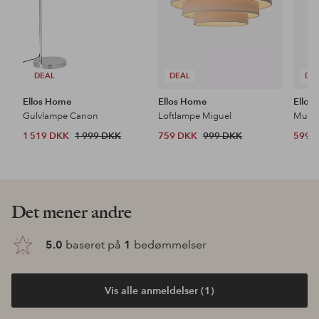
DEAL
DEAL
DE
Ellos Home
Ellos Home
Ellos
Gulvlampe Canon
Loftlampe Miguel
1 519 DKK
1 999 DKK
759 DKK
999 DKK
599 
Det mener andre
5.0
baseret på
1
bedømmelser
Vis alle anmeldelser (1)