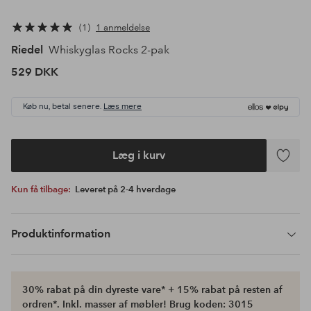
1
1 anmeldelse
Riedel
Whiskyglas Rocks 2-pak
529 DKK
Køb nu, betal senere.
Læs mere
Læg i kurv
Tilføj
til
Kun få tilbage:
Leveret på 2-4 hverdage
favoritte
Produktinformation
30% rabat på din dyreste vare* + 15% rabat på resten af
ordren*. Inkl. masser af møbler! Brug koden: 3015