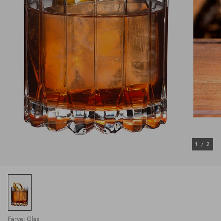
1
/
2
Farve: Glas