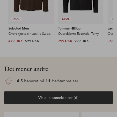
DEAL
DEAL
DE
Selected Men
Tommy Hilfiger
Jack 
Overskjorte slhJackie Sweat Jacket
Overskjorte Essential Terry
479 DKK
599 DKK
799 DKK
999 DKK
359 
Det mener andre
4.5
baseret på
11
bedømmelser
Vis alle anmeldelser (6)