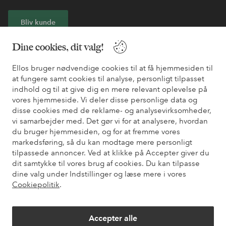
Bliv kunde
Dine cookies, dit valg!
* Se tilbudsbetingelser ved registrering
Ellos bruger nødvendige cookies til at få hjemmesiden til
at fungere samt cookies til analyse, personligt tilpasset
Har du brug for hjælp?
indhold og til at give dig en mere relevant oplevelse på
vores hjemmeside. Vi deler disse personlige data og
Du kan finde svar på de oftest stillede spørgsmål i vores FAQ.
disse cookies med de reklame- og analysevirksomheder,
Du kan også finde oplysninger om, hvordan du kontakter os.
vi samarbejder med. Det gør vi for at analysere, hvordan
du bruger hjemmesiden, og for at fremme vores
Kundeservice
Bestilling
Betalingsmåde
Le
markedsføring, så du kan modtage mere personligt
tilpassede annoncer. Ved at klikke på Accepter giver du
dit samtykke til vores brug af cookies. Du kan tilpasse
dine valg under Indstillinger og læse mere i vores
Mine sider
Cookiepolitik
.
Om Ellos
Accepter alle