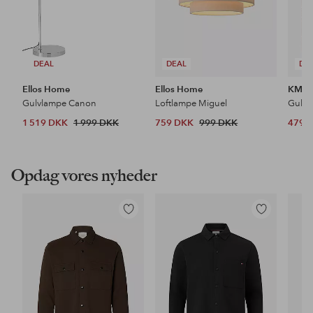
DEAL
DEAL
DE
Ellos Home
Ellos Home
KM H
Gulvlampe Canon
Loftlampe Miguel
Gulvt
1 519 DKK
1 999 DKK
759 DKK
999 DKK
479 
Opdag vores nyheder
Tilføj
Tilføj
til
til
favoritter
favoritter