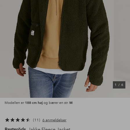
1
/
6
188 cm høj
M
Modellen er
og bærer en str.
11
6 anmeldelser
Resteröds
Jakke Fleece Jacket