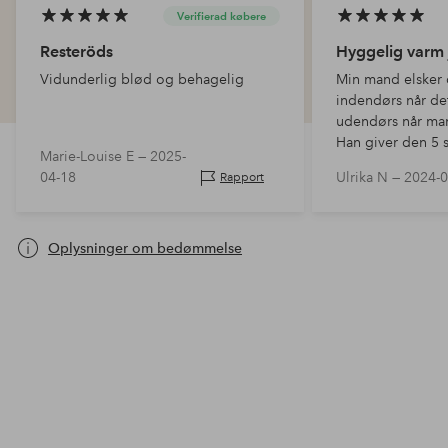
Verifierad købere
Resteröds
Hyggelig varm 
Vidunderlig blød og behagelig
Min mand elsker 
indendørs når de
udendørs når man 
Han giver den 5 s
Marie-Louise E —
2025-
også flot og blø
04-18
Ulrika N —
2024-0
Rapport
Oplysninger om bedømmelse