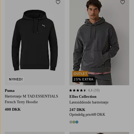
Tilføj til favoritter
Tilføj
OUTLET
NYHED!
25% EXTRA
Puma
4,4
(10)
4,4 baseret på 10 bedømmelser
Hættetrøje M TAD ESSENTIALS
Ellos Collection
French Terry Hoodie
Løstsiddende hættetrøje
400 DKK
247 DKK
Oprindelig pris
449 DKK
3 farver