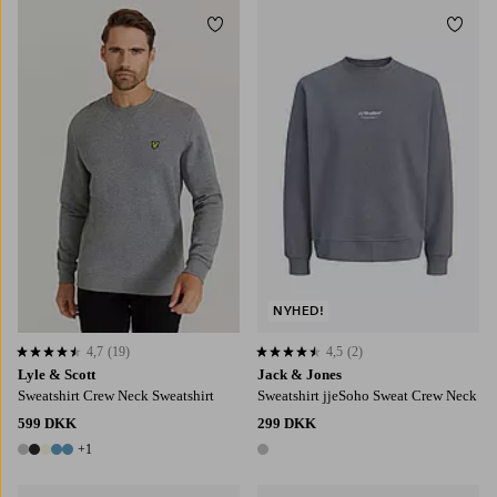
Tilføj til favoritter
Tilføj
S
M
L
XL
2XL
NYHED!
4,7
(19)
4,5
(2)
4,7 baseret på 19 bedømmelser
4,5 baseret på 2 bedømmelser
Lyle & Scott
Jack & Jones
Sweatshirt Crew Neck Sweatshirt
Sweatshirt jjeSoho Sweat Crew Neck
599 DKK
299 DKK
+1
6 farver
1 farve