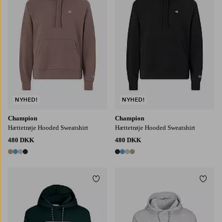
NYHED!
NYHED!
Champion
Champion
Hættetrøje Hooded Sweatshirt
Hættetrøje Hooded Sweatshirt
480 DKK
480 DKK
4 farver
4 farver
Tilføj til favoritter
Tilføj
S
M
L
XL
2XL
S
M
L
XL
2XL