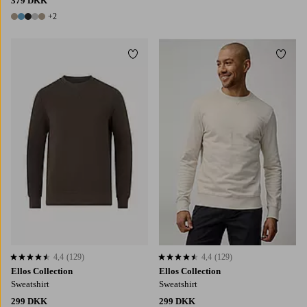
379 DKK
+2
7 farver
Tilføj til favoritter
Tilføj
4,4
(129)
4,4
(129)
4,4 baseret på 129 bedømmelser
4,4 baseret på 129 bedømmelser
Ellos Collection
Ellos Collection
Sweatshirt
Sweatshirt
299 DKK
299 DKK