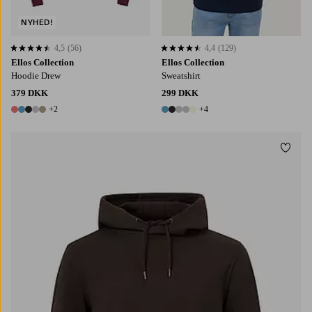
NYHED!
4,5
(56)
4,4
(129)
4,5 baseret på 56 bedømmelser
4,4 baseret på 129 bedømmelser
Ellos Collection
Ellos Collection
Hoodie Drew
Sweatshirt
379 DKK
299 DKK
+2
+4
7 farver
9 farver
Tilføj