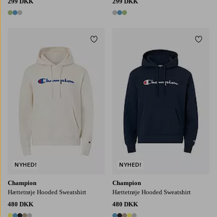
299 DKK
299 DKK
3 farver
3 farver
Tilføj til favoritter
Tilføj
S
M
L
XL
2XL
S
M
L
XL
2XL
NYHED!
NYHED!
Champion
Champion
Hættetrøje Hooded Sweatshirt
Hættetrøje Hooded Sweatshirt
480 DKK
480 DKK