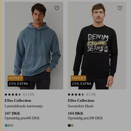
Tilføj til favoritter
Tilføj
OUTLET
OUTLET
25% EXTRA
25% EXTRA
4,4
(10)
4,3
(8)
4,4 baseret på 10 bedømmelser
4,3 baseret på 8 bedømmelser
Ellos Collection
Ellos Collection
Løstsiddende hættetrøje
Sweatshirt Hank
247 DKK
164 DKK
Oprindelig pris
449 DKK
Oprindelig pris
299 DKK
3 farver
2 farver