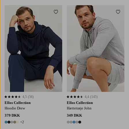
Tilføj til favoritter
Tilføj
4,5
(56)
4,4
(145)
4,5 baseret på 56 bedømmelser
4,4 baseret på 145 bedømmelser
Ellos Collection
Ellos Collection
Hoodie Drew
Hættetrøje John
379 DKK
349 DKK
+2
7 farver
5 farver