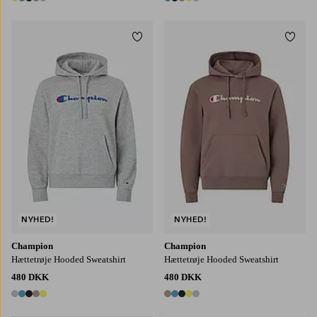
5 farver
5 farver
Tilføj til favoritter
Tilføj
S
M
L
XL
2XL
S
M
L
XL
2XL
NYHED!
NYHED!
Champion
Champion
Hættetrøje Hooded Sweatshirt
Hættetrøje Hooded Sweatshirt
480 DKK
480 DKK
5 farver
5 farver