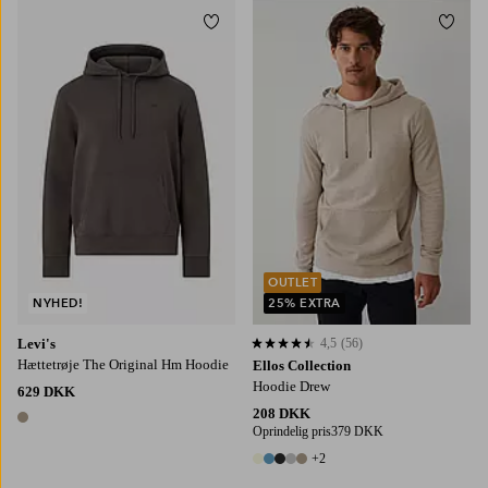
Tilføj til favoritter
Tilføj
S
M
L
XL
OUTLET
NYHED!
25% EXTRA
Levi's
4,5
(56)
4,5 baseret på 56 bedømmelser
Hættetrøje The Original Hm Hoodie
Ellos Collection
Hoodie Drew
629 DKK
208 DKK
1 farve
Oprindelig pris
379 DKK
+2
7 farver