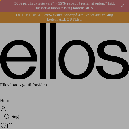
30%
på din dyreste vare*
+ 15% rabat
på resten af orden.* Inkl.
Lu
masser af møbler!
Brug koden: 3015
OUTLET DEAL -
25% ekstra rabat på alt i vores outlet.
Brug
koden:
ALLOUTLET
Ellos logo - gå til forsiden
Menu
Herre
Billedsøgning
Søg
Gå til favoritmarkerede produkter
Gå til indkøbskurven