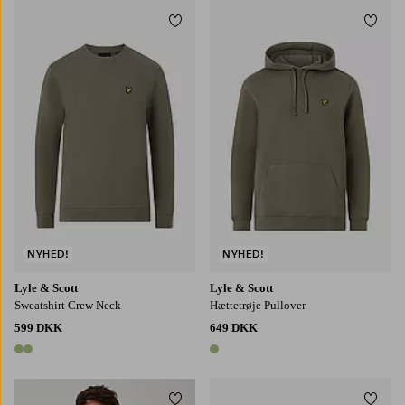
Tilføj til favoritter
Tilføj
S
M
L
XL
2XL
S
M
L
XL
2XL
NYHED!
NYHED!
Lyle & Scott
Lyle & Scott
Sweatshirt Crew Neck
Hættetrøje Pullover
599 DKK
649 DKK
2 farver
1 farve
Tilføj til favoritter
Tilføj