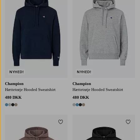
S
M
L
XL
2XL
S
M
L
XL
2XL
NYHED!
NYHED!
Champion
Champion
Hættetrøje Hooded Sweatshirt
Hættetrøje Hooded Sweatshirt
480 DKK
480 DKK
4 farver
4 farver
Tilføj til favoritter
Tilføj
S
M
L
XL
2XL
S
M
L
XL
2XL