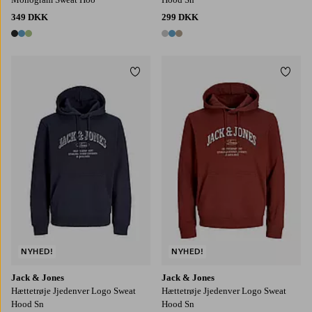
349 DKK
299 DKK
3 farver
3 farver
Tilføj til favoritter
Tilføj
S
M
L
XL
2XL
S
M
L
XL
2XL
NYHED!
NYHED!
Jack & Jones
Jack & Jones
Hættetrøje Jjedenver Logo Sweat
Hættetrøje Jjedenver Logo Sweat
Hood Sn
Hood Sn