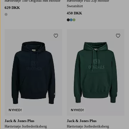
Hættetrøje The Original Hm Hoodie
Hættetrøje Full Zip Hoodie
Sweatshirt
629 DKK
450 DKK
1 farve
3 farver
Tilføj til favoritter
Tilføj
3XL
4XL
5XL
6XL
3XL
4XL
5XL
6XL
NYHED!
NYHED!
Jack & Jones Plus
Jack & Jones Plus
Hættetrøje Jorfrederiksberg
Hættetrøje Jorfrederiksberg