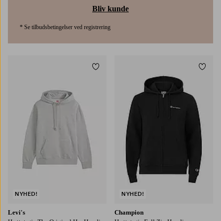
Bliv kunde
* Se tilbudsbetingelser ved registrering
Tilføj til favoritter
Tilføj
S
M
L
XL
2XL
S
M
L
XL
2XL
NYHED!
NYHED!
Levi's
Champion