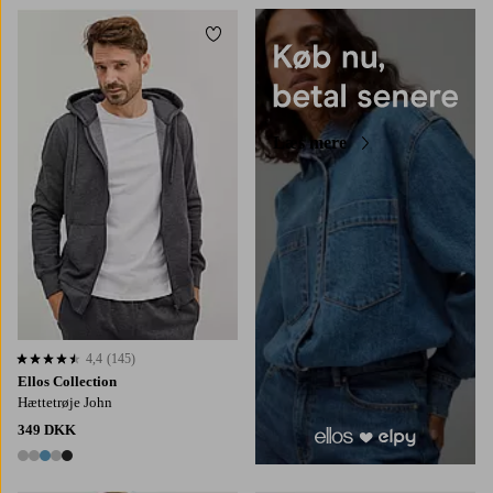
Tilføj til favoritter
Læs mere
4,4
(145)
4,4 baseret på 145 bedømmelser
Ellos Collection
Hættetrøje John
349 DKK
5 farver