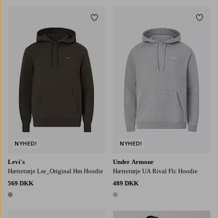
Tilføj til favoritter
Tilføj
S
M
L
XL
2XL
NYHED!
NYHED!
Levi's
Under Armour
Hættetrøje Lse_Original Hm Hoodie
Hættetrøje UA Rival Flc Hoodie
569 DKK
489 DKK
1 farve
1 farve