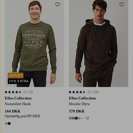
Tilføj til favoritter
Tilføj
OUTLET
25% EXTRA
4,3
(8)
4,5
(56)
4,3 baseret på 8 bedømmelser
4,5 baseret på 56 bedømmelser
Ellos Collection
Ellos Collection
Sweatshirt Hank
Hoodie Drew
164 DKK
379 DKK
Oprindelig pris
299 DKK
+2
7 farver
2 farver