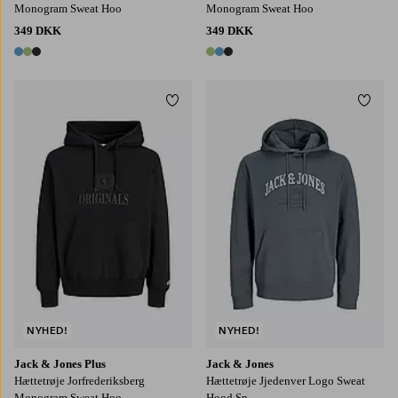
Monogram Sweat Hoo
Monogram Sweat Hoo
349 DKK
349 DKK
3 farver
3 farver
Tilføj til favoritter
Tilføj
3XL
4XL
5XL
6XL
S
M
L
XL
2XL
NYHED!
NYHED!
Jack & Jones Plus
Jack & Jones
Hættetrøje Jorfrederiksberg
Hættetrøje Jjedenver Logo Sweat
Monogram Sweat Hoo
Hood Sn