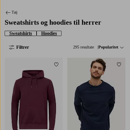
Tøj
Sweatshirts og hoodies til herrer
Sweatshirts
Hoodies
Filtrer
295 resultate
Sorter efter:
Popularitet
Tilføj til favoritter
Tilføj