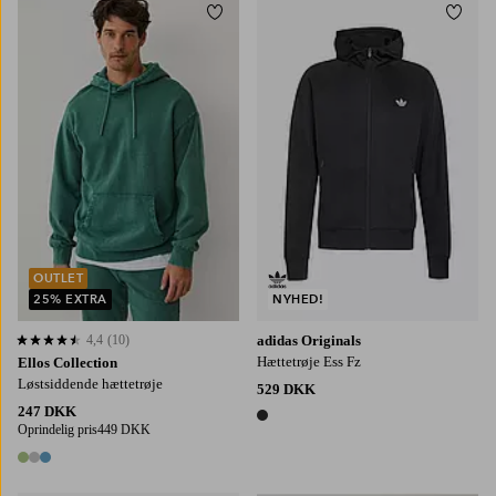
Tilføj til favoritter
Tilføj
S
M
L
XL
2XL
OUTLET
25% EXTRA
NYHED!
4,4
(10)
adidas Originals
4,4 baseret på 10 bedømmelser
Hættetrøje Ess Fz
Ellos Collection
Løstsiddende hættetrøje
529 DKK
247 DKK
1 farve
Oprindelig pris
449 DKK
3 farver