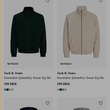
Tilføj til favoritter
Tilføj
S
M
L
XL
2XL
S
M
L
XL
2XL
NYHED!
NYHED!
Jack & Jones
Jack & Jones
Sweatshirt Jjebradley Sweat Zip Hn
Sweatshirt Jjebradley Sweat Zip Hn
299 DKK
299 DKK
4 farver
4 farver
Tilføj til favoritter
Tilføj