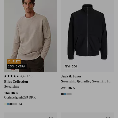
S
M
L
XL
2XL
OUTLET
25% EXTRA
NYHED!
4,4
(129)
Jack & Jones
4,4 baseret på 129 bedømmelser
Sweatshirt Jjebradley Sweat Zip Hn
Ellos Collection
Sweatshirt
299 DKK
164 DKK
4 farver
Oprindelig pris
299 DKK
+4
9 farver