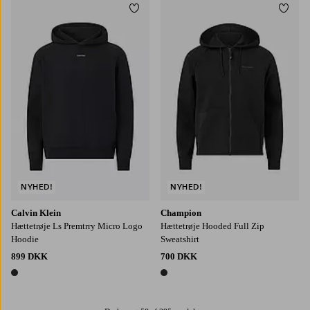
Tilføj til favoritter
Tilføj
S
M
L
XL
2XL
S
M
L
XL
NYHED!
NYHED!
Calvin Klein
Champion
Hættetrøje Ls Premtrry Micro Logo
Hættetrøje Hooded Full Zip
Hoodie
Sweatshirt
899 DKK
700 DKK
1 farve
1 farve