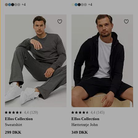
+4
+4
9 farver
9 farver
Tilføj til favoritter
Tilføj
4,4
(129)
4,4
(145)
4,4 baseret på 129 bedømmelser
4,4 baseret på 145 bedømmelser
Ellos Collection
Ellos Collection
Sweatshirt
Hættetrøje John
299 DKK
349 DKK