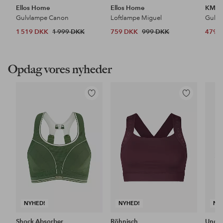
Ellos Home
Ellos Home
KM H
Gulvlampe Canon
Loftlampe Miguel
Gulvt
1 519 DKK
1 999 DKK
759 DKK
999 DKK
479 
Opdag vores nyheder
Tilføj
Tilføj
til
til
favoritter
favoritter
NYHED!
NYHED!
NY
Shock Absorber
Röhnisch
Unde