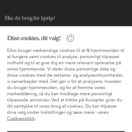
Har du brug for hjælp?
Du kan finde svar på de oftest stillede spørgsmål i vores FAQ.
Du kan også finde oplysninger om, hvordan du kontakter os.
Dine cookies, dit valg!
Ellos bruger nødvendige cookies til at få hjemmesiden til
Kundeservice
Bestilling
Betalingsmåde
Le
at fungere samt cookies til analyse, personligt tilpasset
indhold og til at give dig en mere relevant oplevelse på
vores hjemmeside. Vi deler disse personlige data og
Mine sider
disse cookies med de reklame- og analysevirksomheder,
vi samarbejder med. Det gør vi for at analysere, hvordan
du bruger hjemmesiden, og for at fremme vores
Om Ellos
markedsføring, så du kan modtage mere personligt
tilpassede annoncer. Ved at klikke på Accepter giver du
dit samtykke til vores brug af cookies. Du kan tilpasse
Vores tjenester
dine valg under Indstillinger og læse mere i vores
Cookiepolitik
.
Vilkår