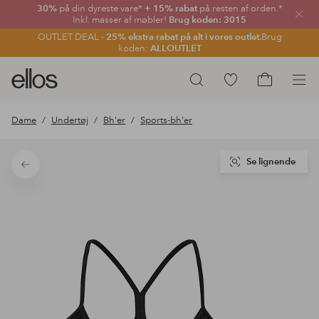
30%
på din dyreste vare*
+ 15% rabat
på resten af orden.*
Luk
Inkl. masser af møbler!
Brug koden: 3015
OUTLET DEAL -
25% ekstra rabat på alt i vores outlet.
Brug
koden:
ALLOUTLET
Ellos
Gå
Søg
logo
til
Gå
-
favoritmarkerede
til
Dame
Undertøj
Bh'er
Sports-bh'er
gå
produkter
indkøbskur
til
forsiden
Se lignende
Tilbage