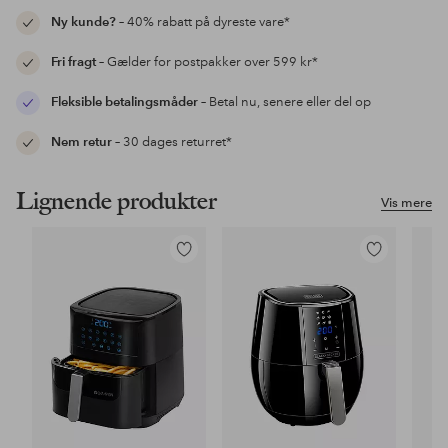
Ny kunde?
– 40% rabatt på dyreste vare*
Fri fragt
– Gælder for postpakker over 599 kr*
Fleksible betalingsmåder
– Betal nu, senere eller del op
Nem retur
– 30 dages returret*
Lignende produkter
Vis mere
Tilføj
Tilføj
til
til
favoritter
favoritter