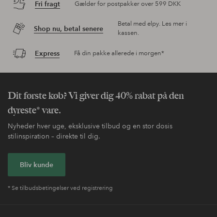
Fri fragt
Gælder for postpakker over 599 DKK
Betal med elpy. Les mer i
Shop nu, betal senere
kassen.
Express
Få din pakke allerede i morgen*
Dit første køb? Vi giver dig 40% rabat på den
dyreste* vare.
Nyheder hver uge, eksklusive tilbud og en stor dosis
stilinspiration – direkte til dig.
Bliv kunde
* Se tilbudsbetingelser ved registrering