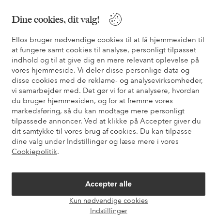
Dine cookies, dit valg!
Sikre betalinger - betal nu eller del op
Ellos bruger nødvendige cookies til at få hjemmesiden til
Vil du vide mere om
vores betalingsmuligheder
?
at fungere samt cookies til analyse, personligt tilpasset
indhold og til at give dig en mere relevant oplevelse på
elpy
elpy
vores hjemmeside. Vi deler disse personlige data og
disse cookies med de reklame- og analysevirksomheder,
vi samarbejder med. Det gør vi for at analysere, hvordan
du bruger hjemmesiden, og for at fremme vores
Danmark - Vælg land
markedsføring, så du kan modtage mere personligt
tilpassede annoncer. Ved at klikke på Accepter giver du
dit samtykke til vores brug af cookies. Du kan tilpasse
Facebook
Instagram
Pinterest
Youtube
dine valg under Indstillinger og læse mere i vores
Cookiepolitik
.
Accepter alle
Kun nødvendige cookies
Åbn
Indstillinger