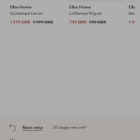
Ellos Home
Ellos Home
Ellos
Gulvlampe Canon
Loftlampe Miguel
Barsto
1 519 DKK
1 999 DKK
759 DKK
999 DKK
1 59
Nem retur
30 dages returret*