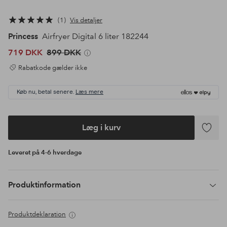
1
Vis detaljer
Princess
Airfryer Digital 6 liter 182244
719 DKK
899 DKK
Rabatkode gælder ikke
Køb nu, betal senere.
Læs mere
Læg i kurv
Tilføj
til
Leveret på 4-6 hverdage
favoritte
Produktinformation
Produktdeklaration