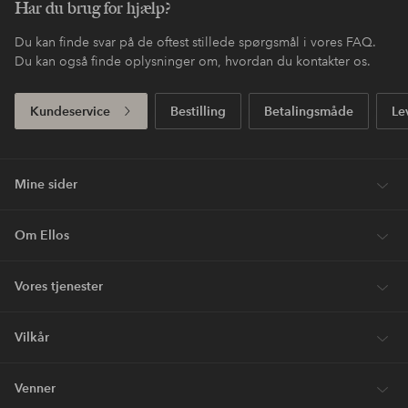
Har du brug for hjælp?
Du kan finde svar på de oftest stillede spørgsmål i vores FAQ.
Du kan også finde oplysninger om, hvordan du kontakter os.
Kundeservice
Bestilling
Betalingsmåde
Le
Mine sider
Om Ellos
Vores tjenester
Vilkår
Venner