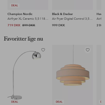
DEAL
Champion Nordic
Black & Decker
Haws
Airfryer XL Ceramic 5,5 l 1800 W Af600
Air Fryer Digital Control 3,5L Sort
AirFr
719 DKK
899 DKK
999 DKK
2 08
Favoritter lige nu
Tilføj
Tilføj
til
til
favoritter
favoritter
DEAL
DEAL
DE