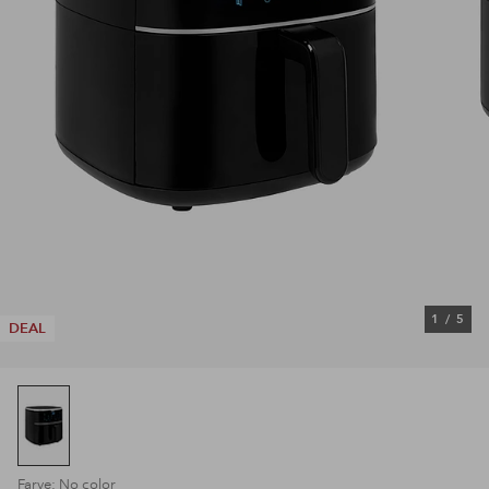
1
/
5
DEAL
Farve: No color