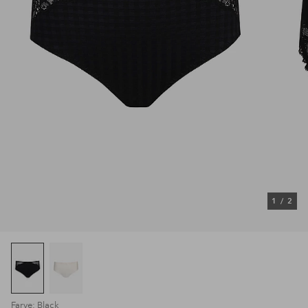
1
/
2
Farve: Black