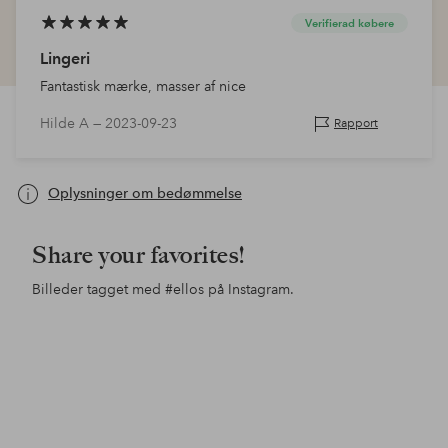
Verifierad købere
Lingeri
Fantastisk mærke, masser af nice
Hilde A —
2023-09-23
Rapport
Oplysninger om bedømmelse
Share your favorites!
Billeder tagget med
#ellos
på Instagram.
Opslag
inesstagram
Opslag
ellosofficial
Ops
ello
offentliggjort
offentliggjort
offe
af
af
af