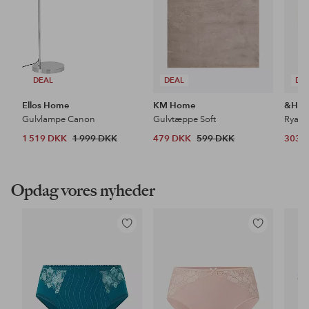
DEAL
DEAL
DE
Ellos Home
KM Home
&Ho
Gulvlampe Canon
Gulvtæppe Soft
Ryat
1 519 DKK
1 999 DKK
479 DKK
599 DKK
303 
Opdag vores nyheder
Tilføj
Tilføj
til
til
favoritter
favoritter