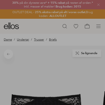
30%
på din dyreste vare*
+ 15% rabat
på resten af orden.*
Luk
Inkl. masser af møbler!
Brug koden: 3015
OUTLET DEAL -
25% ekstra rabat på alt i vores outlet.
Brug
koden:
ALLOUTLET
Ellos
Gå
Søg
logo
til
Gå
-
favoritmarkerede
til
Dame
Undertøj
Trusser
Briefs
gå
produkter
indkøbskur
til
forsiden
Se lignende
Tilbage