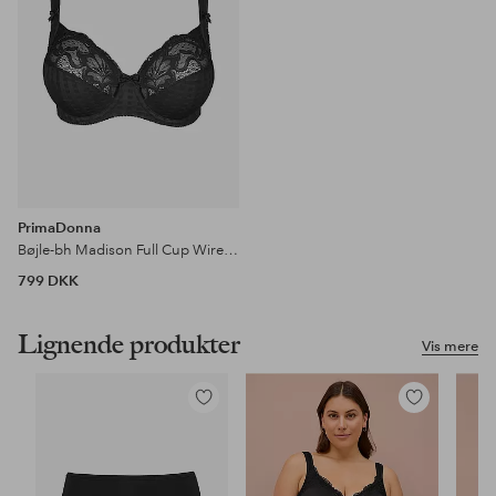
PrimaDonna
Bøjle-bh Madison Full Cup Wired Bra
799 DKK
Lignende produkter
Vis mere
Tilføj
Tilføj
til
til
favoritter
favoritter