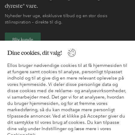
dyreste* vare.
Nyheder hver uge, eksklusive tilbud og en stor dosis
stilinspiration – direkte til dig.
Bliv kunde
Dine cookies, dit valg!
* Se tilbudsbetingelser ved registrering
Ellos bruger nødvendige cookies til at få hjemmesiden til
at fungere samt cookies til analyse, personligt tilpasset
Har du brug for hjælp?
indhold og til at give dig en mere relevant oplevelse på
vores hjemmeside. Vi deler disse personlige data og
Du kan finde svar på de oftest stillede spørgsmål i vores FAQ.
disse cookies med de reklame- og analysevirksomheder,
Du kan også finde oplysninger om, hvordan du kontakter os.
vi samarbejder med. Det gør vi for at analysere, hvordan
du bruger hjemmesiden, og for at fremme vores
Kundeservice
Bestilling
Betalingsmåde
Le
markedsføring, så du kan modtage mere personligt
tilpassede annoncer. Ved at klikke på Accepter giver du
dit samtykke til vores brug af cookies. Du kan tilpasse
dine valg under Indstillinger og læse mere i vores
Mine sider