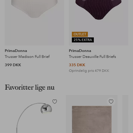
OUTLET
25% EXTRA
PrimaDonna
PrimaDonna
Trusser Madison Full Brief
Trusser Deauville Full Briefs
399 DKK
335 DKK
Oprindelig pris
479 DKK
Favoritter lige nu
Tilføj
Tilføj
til
til
favoritter
favoritter