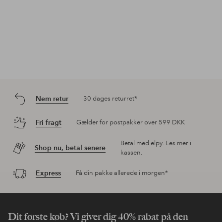
Nem retur
30 dages returret*
Fri fragt
Gælder for postpakker over 599 DKK
Betal med elpy. Les mer i
Shop nu, betal senere
kassen.
Express
Få din pakke allerede i morgen*
Dit første køb? Vi giver dig 40% rabat på den