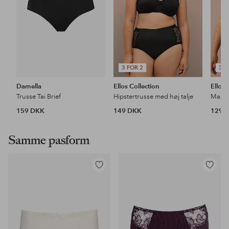
3 FOR 2
3 F
Damella
Ellos Collection
Ellos 
Trusse Tai Brief
Hipstertrusse med høj talje
Maxi-
159 DKK
149 DKK
129 
Samme pasform
Tilføj
Tilføj
til
til
favoritter
favoritter