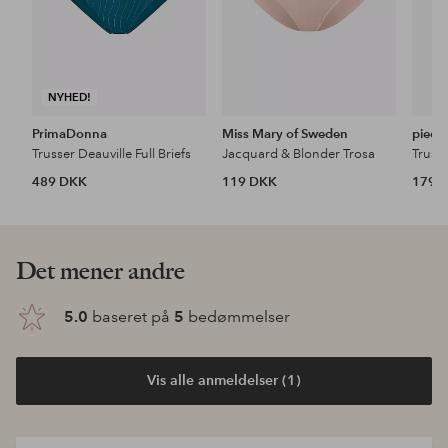
NYHED!
PrimaDonna
Miss Mary of Sweden
piece
Trusser Deauville Full Briefs
Jacquard & Blonder Trosa
489 DKK
119 DKK
179 
Det mener andre
5.0
baseret på
5
bedømmelser
Vis alle anmeldelser (1)