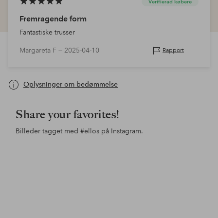
Verifierad købere
Fremragende form
Fantastiske trusser
Margareta F —
2025-04-10
Rapport
Oplysninger om bedømmelse
Share your favorites!
Billeder tagget med
#ellos
på Instagram.
Opslag
ellosofficial
Opslag
ellosofficial
Ops
ine
offentliggjort
offentliggjort
offe
af
af
af