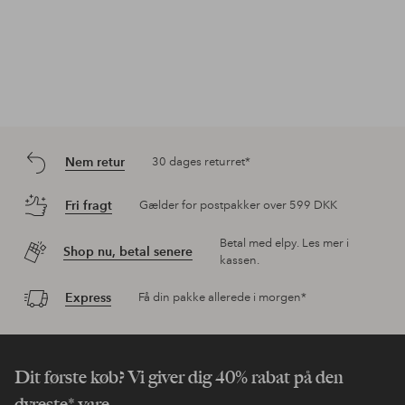
Nem retur
30 dages returret*
Fri fragt
Gælder for postpakker over 599 DKK
Betal med elpy. Les mer i
Shop nu, betal senere
kassen.
Express
Få din pakke allerede i morgen*
Dit første køb? Vi giver dig 40% rabat på den
dyreste* vare.