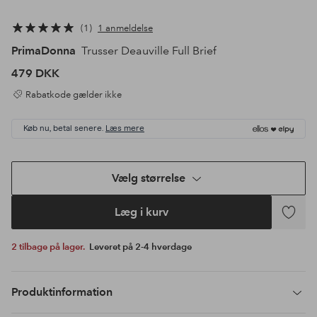
1
1 anmeldelse
PrimaDonna
Trusser Deauville Full Brief
479 DKK
Rabatkode gælder ikke
Køb nu, betal senere.
Læs mere
Vælg størrelse
Læg i kurv
Tilføj
til
2 tilbage på lager.
Leveret på 2-4 hverdage
favoritte
Produktinformation