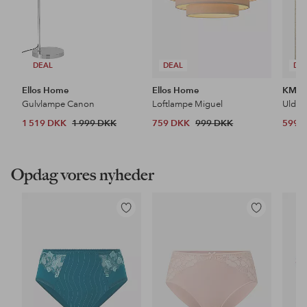
DEAL
DEAL
DE
Ellos Home
Ellos Home
KM H
Gulvlampe Canon
Loftlampe Miguel
Uldtæ
1 519 DKK
1 999 DKK
759 DKK
999 DKK
599 
Opdag vores nyheder
Tilføj
Tilføj
til
til
favoritter
favoritter