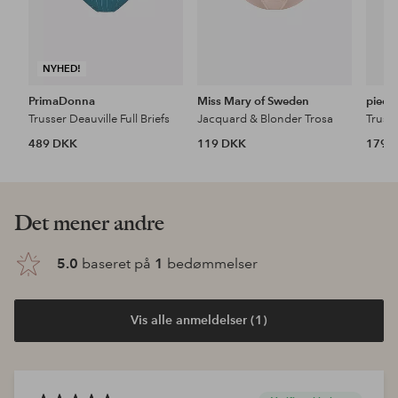
NYHED!
PrimaDonna
Miss Mary of Sweden
piece
Trusser Deauville Full Briefs
Jacquard & Blonder Trosa
489 DKK
119 DKK
179 
Det mener andre
5.0
baseret på
1
bedømmelser
Vis alle anmeldelser (1)