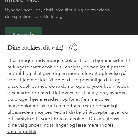
Nyheder hver uge, eksklusive tilbud og en stor dosis
stilinspiration – direkte til dig.
Bliv kunde
Dine cookies, dit valg!
* Se tilbudsbetingelser ved registrering
Ellos bruger nødvendige cookies til at få hjemmesiden til
at fungere samt cookies til analyse, personligt tilpasset
Har du brug for hjælp?
indhold og til at give dig en mere relevant oplevelse på
vores hjemmeside. Vi deler disse personlige data og
Du kan finde svar på de oftest stillede spørgsmål i vores FAQ.
disse cookies med de reklame- og analysevirksomheder,
Du kan også finde oplysninger om, hvordan du kontakter os.
vi samarbejder med. Det gør vi for at analysere, hvordan
du bruger hjemmesiden, og for at fremme vores
Kundeservice
Bestilling
Betalingsmåde
Le
markedsføring, så du kan modtage mere personligt
tilpassede annoncer. Ved at klikke på Accepter giver du
dit samtykke til vores brug af cookies. Du kan tilpasse
dine valg under Indstillinger og læse mere i vores
Mine sider
Cookiepolitik
.