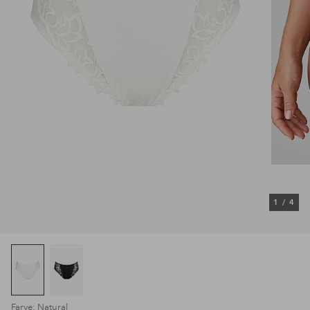
1
/
4
Farve: Natural