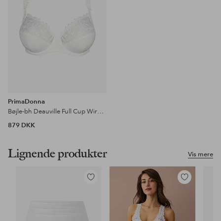
PrimaDonna
Bøjle-bh Deauville Full Cup Wired Bra
879 DKK
Lignende produkter
Vis mere
Tilføj
Tilføj
til
til
favoritter
favoritter