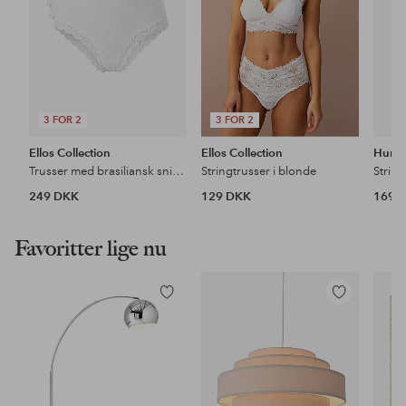
3 FOR 2
3 FOR 2
Ellos Collection
Ellos Collection
Hunke
Trusser med brasiliansk snit 3-pak
Stringtrusser i blonde
String
249 DKK
129 DKK
169 
Favoritter lige nu
Tilføj
Tilføj
til
til
favoritter
favoritter