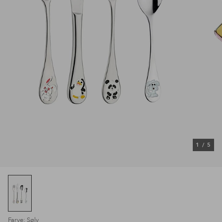
1
/
5
Farve: Sølv