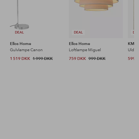
DEAL
DEAL
DE
Ellos Home
Ellos Home
KM H
Gulvlampe Canon
Loftlampe Miguel
Uldtæ
1 519 DKK
1 999 DKK
759 DKK
999 DKK
599 