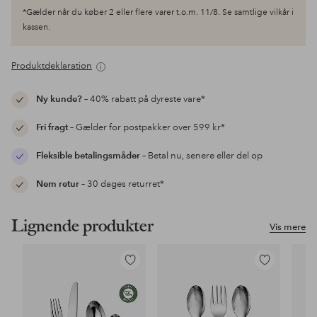
*Gælder når du køber 2 eller flere varer t.o.m. 11/8. Se samtlige vilkår i
kassen.
Produktdeklaration
Ny kunde?
– 40% rabatt på dyreste vare*
Fri fragt
– Gælder for postpakker over 599 kr*
Fleksible betalingsmåder
– Betal nu, senere eller del op
Nem retur
– 30 dages returret*
Lignende produkter
Vis mere
Tilføj
Tilføj
til
til
favoritter
favoritter