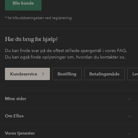
Bliv kunde
* Se tilbudsbetingelser ved registrering
Har du brug for hjælp?
Du kan finde svar på de oftest stillede spørgsmål i vores FAQ.
Du kan også finde oplysninger om, hvordan du kontakter os.
Kundeservice
Bestilling
Betalingsmåde
Le
Mine sider
Om Ellos
Vores tjenester