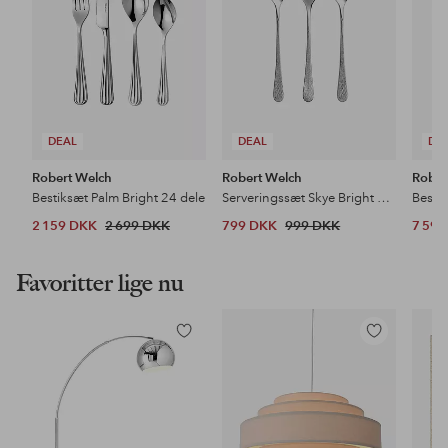
DEAL
DEAL
DE
Robert Welch
Robert Welch
Rober
Bestiksæt Palm Bright 24 dele
Serveringssæt Skye Bright 3 dele
Besti
2 159 DKK
2 699 DKK
799 DKK
999 DKK
7 59
Favoritter lige nu
Tilføj
Tilføj
til
til
favoritter
favoritter