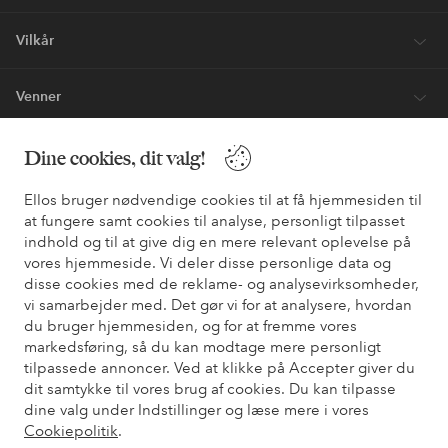
Vilkår
Venner
Dine cookies, dit valg!
Sikre betalinger - betal nu eller del op
Ellos bruger nødvendige cookies til at få hjemmesiden til
Vil du vide mere om
vores betalingsmuligheder
?
at fungere samt cookies til analyse, personligt tilpasset
indhold og til at give dig en mere relevant oplevelse på
elpy
elpy
vores hjemmeside. Vi deler disse personlige data og
disse cookies med de reklame- og analysevirksomheder,
vi samarbejder med. Det gør vi for at analysere, hvordan
du bruger hjemmesiden, og for at fremme vores
Danmark - Vælg land
markedsføring, så du kan modtage mere personligt
tilpassede annoncer. Ved at klikke på Accepter giver du
dit samtykke til vores brug af cookies. Du kan tilpasse
Facebook
Instagram
Pinterest
Youtube
dine valg under Indstillinger og læse mere i vores
Cookiepolitik
.