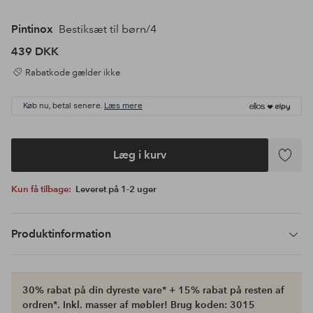
Pintinox
Bestiksæt til børn/4
439 DKK
Rabatkode gælder ikke
Køb nu, betal senere.
Læs mere
Læg i kurv
Tilføj
til
Kun få tilbage:
Leveret på 1-2 uger
favoritte
Produktinformation
30% rabat på din dyreste vare* + 15% rabat på resten af
ordren*. Inkl. masser af møbler! Brug koden: 3015