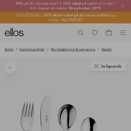
30%
på din dyreste vare*
+ 15% rabat
på resten af orden.*
Luk
Inkl. masser af møbler!
Brug koden: 3015
OUTLET DEAL -
25% ekstra rabat på alt i vores outlet.
Brug
koden:
ALLOUTLET
Ellos
Gå
Søg
logo
til
Gå
-
favoritmarkerede
til
Bolig
Køkkenartikler
Borddækning & servering
Bestik
gå
produkter
indkøbskur
til
forsiden
Se lignende
Tilbage