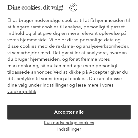
Dine cookies, dit valg!
Sikre betalinger - betal nu eller del op
Ellos bruger nødvendige cookies til at få hjemmesiden til
Vil du vide mere om
vores betalingsmuligheder
?
at fungere samt cookies til analyse, personligt tilpasset
indhold og til at give dig en mere relevant oplevelse på
elpy
elpy
vores hjemmeside. Vi deler disse personlige data og
disse cookies med de reklame- og analysevirksomheder,
vi samarbejder med. Det gør vi for at analysere, hvordan
du bruger hjemmesiden, og for at fremme vores
Danmark - Vælg land
markedsføring, så du kan modtage mere personligt
tilpassede annoncer. Ved at klikke på Accepter giver du
dit samtykke til vores brug af cookies. Du kan tilpasse
Facebook
Instagram
Pinterest
Youtube
dine valg under Indstillinger og læse mere i vores
Cookiepolitik
.
Accepter alle
Kun nødvendige cookies
Åbn
Indstillinger
chat