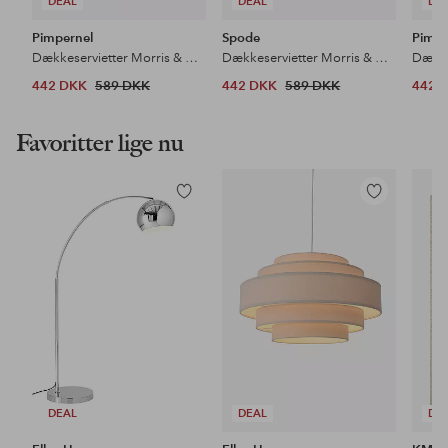
DEAL
DEAL
DE
Pimpernel
Spode
Pimpe
Dækkeservietter Morris & Co Strawberry Thief Blue 4-pak
Dækkeservietter Morris & Co Seaweed 4-pak
442 DKK
589 DKK
442 DKK
589 DKK
442 
Favoritter lige nu
Tilføj
Tilføj
til
til
favoritter
favoritter
DEAL
DEAL
DE