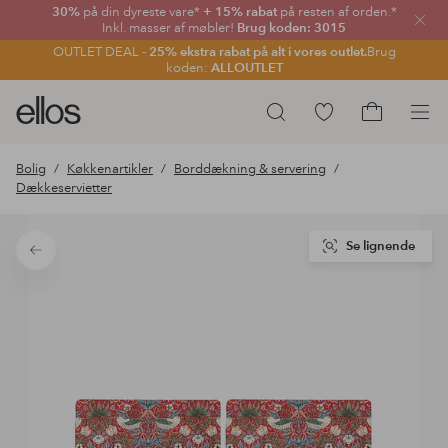
30%
på din dyreste vare*
+ 15% rabat
på resten af orden.*
Luk
Inkl. masser af møbler!
Brug koden: 3015
OUTLET DEAL -
25% ekstra rabat på alt i vores outlet.
Brug
koden:
ALLOUTLET
Ellos
Gå
Søg
logo
til
Gå
-
favoritmarkerede
til
Bolig
Køkkenartikler
Borddækning & servering
gå
produkter
indkøbskur
Dækkeservietter
til
forsiden
Se lignende
Tilbage