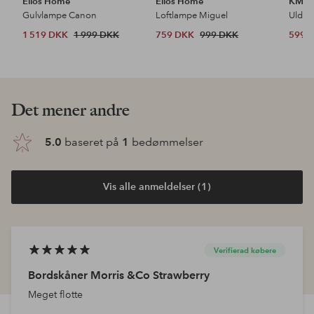
Ellos Home
Ellos Home
KM H
Gulvlampe Canon
Loftlampe Miguel
Uldtæ
1 519 DKK
1 999 DKK
759 DKK
999 DKK
599 
Det mener andre
5.0
baseret på
1
bedømmelser
Vis alle anmeldelser (1)
Verifierad købere
Bordskåner Morris &Co Strawberry
Meget flotte