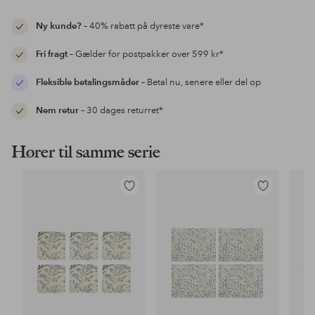
Ny kunde?
– 40% rabatt på dyreste vare*
Fri fragt
– Gælder for postpakker over 599 kr*
Fleksible betalingsmåder
– Betal nu, senere eller del op
Nem retur
– 30 dages returret*
Hører til samme serie
Tilføj
Tilføj
til
til
favoritter
favoritter