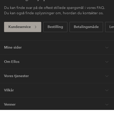
Du kan finde svar på de oftest stillede spørgsmål i vores FAQ.
Du kan også finde oplysninger om, hvordan du kontakter os.
Kundeservice
Bestilling
Betalingsmåde
Le
Mine sider
Om Ellos
Vores tjenester
Vilkår
Venner