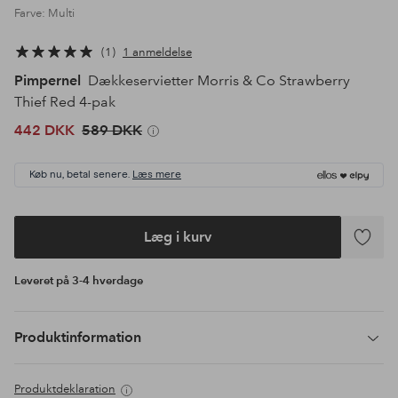
Farve: Multi
1
1 anmeldelse
Pimpernel
Dækkeservietter Morris & Co Strawberry
Thief Red 4-pak
442 DKK
589 DKK
Køb nu, betal senere.
Læs mere
Læg i kurv
Tilføj
til
Leveret på 3-4 hverdage
favoritte
Produktinformation
Produktdeklaration