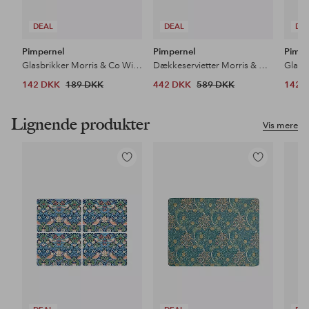
DEAL
DEAL
DE
Pimpernel
Pimpernel
Pimpe
Glasbrikker Morris & Co Willow Bough Blue 6-pak
Dækkeservietter Morris & Co Willow Bough Blue 4-pak
142 DKK
189 DKK
442 DKK
589 DKK
142 
Lignende produkter
Vis mere
Tilføj
Tilføj
til
til
favoritter
favoritter