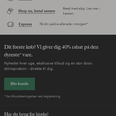
Betal med elpy. Les mer i
Shop nu, betal senere
kassen.
Express
Få din pakke allerede i morgen*
Dit første køb? Vi giver dig 40% rabat på den
dyreste* vare.
Nyheder hver uge, eksklusive tilbud og en stor dosis
stilinspiration – direkte til dig.
Bliv kunde
* Se tilbudsbetingelser ved registrering
Har du brug for hjælp?