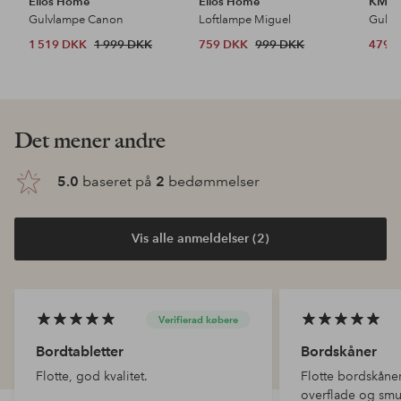
Ellos Home
Ellos Home
KM H
Gulvlampe Canon
Loftlampe Miguel
Gulvt
1 519 DKK
1 999 DKK
759 DKK
999 DKK
479 
Det mener andre
5.0
baseret på
2
bedømmelser
Vis alle anmeldelser (2)
Verifierad købere
Bordtabletter
Bordskåner
Flotte, god kvalitet.
Flotte bordskåne
overflade og smu