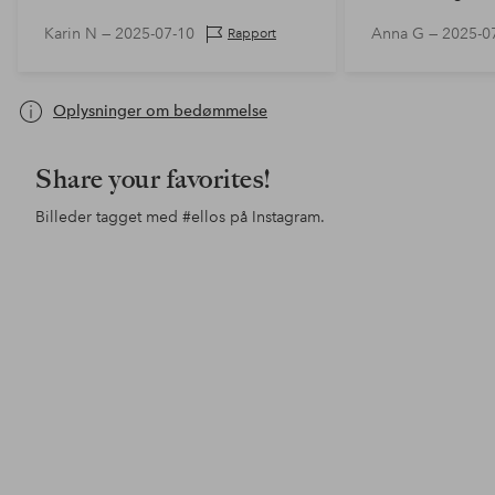
Karin N —
2025-07-10
Anna G —
2025-0
Rapport
Oplysninger om bedømmelse
Share your favorites!
Billeder tagget med
#ellos
på Instagram.