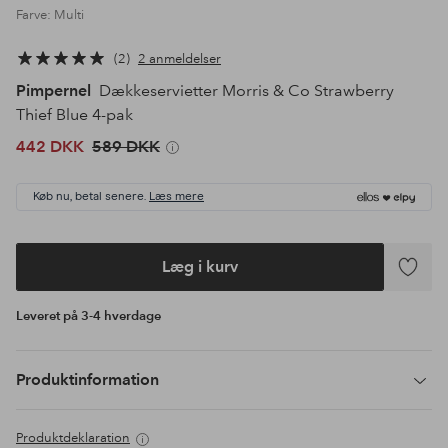
Farve: Multi
2
2 anmeldelser
Pimpernel
Dækkeservietter Morris & Co Strawberry
Thief Blue 4-pak
442 DKK
589 DKK
Køb nu, betal senere.
Læs mere
Læg i kurv
Tilføj
til
Leveret på 3-4 hverdage
favoritte
Produktinformation
Produktdeklaration