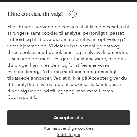
Dine cookies, dit valg!
Vilkår
Ellos bruger nødvendige cookies til at få hjemmesiden til
Venner
at fungere samt cookies til analyse, personligt tilpasset
indhold og til at give dig en mere relevant oplevelse på
vores hjemmeside. Vi deler disse personlige data og
disse cookies med de reklame- og analysevirksomheder,
Sikre betalinger - betal nu eller del op
vi samarbejder med. Det gør vi for at analysere, hvordan
du bruger hjemmesiden, og for at fremme vores
Vil du vide mere om
vores betalingsmuligheder
?
markedsføring, så du kan modtage mere personligt
elpy
elpy
tilpassede annoncer. Ved at klikke på Accepter giver du
dit samtykke til vores brug af cookies. Du kan tilpasse
dine valg under Indstillinger og læse mere i vores
Cookiepolitik
.
Danmark - Vælg land
Accepter alle
Facebook
Instagram
Pinterest
Youtube
Kun nødvendige cookies
Åbn
Indstillinger