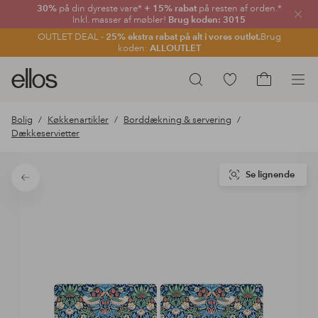
30%
på din dyreste vare*
+ 15% rabat
på resten af orden.*
Luk
Inkl. masser af møbler!
Brug koden: 3015
OUTLET DEAL -
25% ekstra rabat på alt i vores outlet.
Brug
koden:
ALLOUTLET
Ellos
Gå
Søg
logo
til
Gå
-
favoritmarkerede
til
Bolig
Køkkenartikler
Borddækning & servering
gå
produkter
indkøbskur
Dækkeservietter
til
forsiden
Se lignende
Tilbage