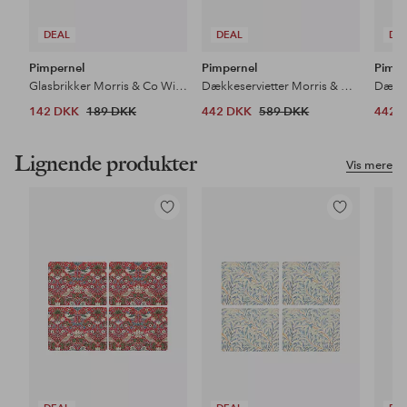
DEAL
DEAL
DE
Pimpernel
Pimpernel
Pimpe
Glasbrikker Morris & Co Willow Bough Blue 6-pak
Dækkeservietter Morris & Co Strawberry Thief Red 4-pak
142 DKK
189 DKK
442 DKK
589 DKK
442 
Lignende produkter
Vis mere
Tilføj
Tilføj
til
til
favoritter
favoritter