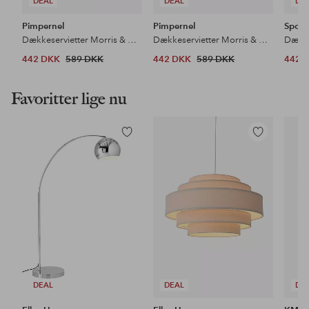
DEAL
DEAL
DE
Pimpernel
Pimpernel
Spod
Dækkeservietter Morris & Co Strawberry Thief Red 4-pak
Dækkeservietter Morris & Co Willow Bough Blue 4-pak
442 DKK
589 DKK
442 DKK
589 DKK
442 
Favoritter lige nu
Tilføj
Tilføj
til
til
favoritter
favoritter
DEAL
DEAL
DE