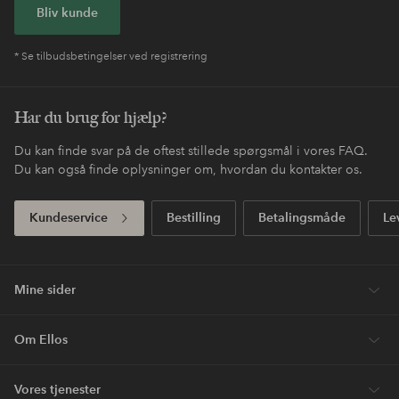
Bliv kunde
* Se tilbudsbetingelser ved registrering
Har du brug for hjælp?
Du kan finde svar på de oftest stillede spørgsmål i vores FAQ.
Du kan også finde oplysninger om, hvordan du kontakter os.
Kundeservice
Bestilling
Betalingsmåde
Le
Mine sider
Om Ellos
Vores tjenester