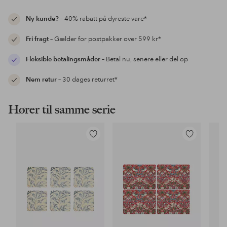
Ny kunde?
– 40% rabatt på dyreste vare*
Fri fragt
– Gælder for postpakker over 599 kr*
Fleksible betalingsmåder
– Betal nu, senere eller del op
Nem retur
– 30 dages returret*
Hører til samme serie
Tilføj
Tilføj
til
til
favoritter
favoritter