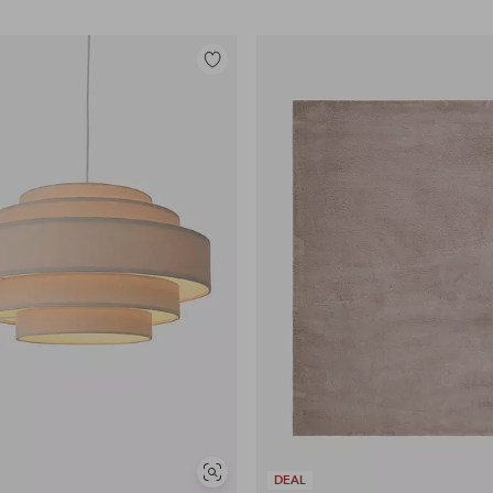
Tilføj
til
favoritter
Se
DEAL