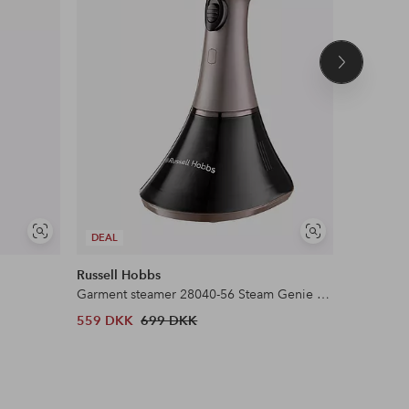
Næste
produkt
Se
Se
DEAL
lignende
lignende
Russell Hobbs
Steamery
Garment steamer 28040-56 Steam Genie Aroma
Cirrus 3 
559 DKK
699 DKK
1 800 D