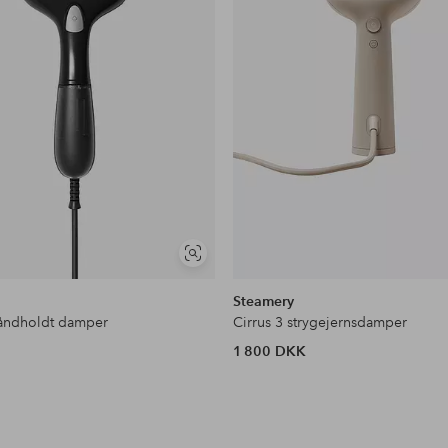
Se
lignende
Steamery
håndholdt damper
Cirrus 3 strygejernsdamper
1 800 DKK