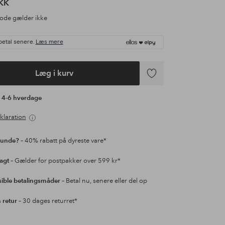
KK
ode gælder ikke
betal senere.
Læs mere
Læg i kurv
Tilføj
til
å 4-6 hverdage
favoritter
klaration
kunde?
– 40% rabatt på dyreste vare*
ragt
– Gælder for postpakker over 599 kr*
sible betalingsmåder
– Betal nu, senere eller del op
retur
– 30 dages returret*