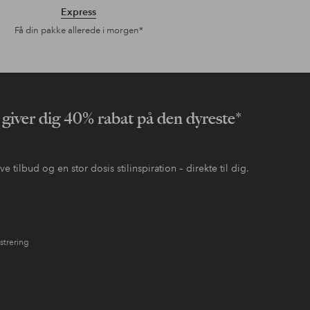
Express
Få din pakke allerede i morgen*
 giver dig 40% rabat på den dyreste*
 tilbud og en stor dosis stilinspiration – direkte til dig.
strering