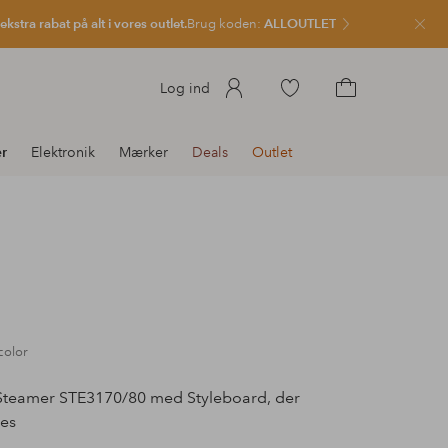
kstra rabat på alt i vores outlet.
Brug koden:
ALLOUTLET
Luk
Gå
Log ind
til
Gå
favoritmarkerede
til
r
Elektronik
Mærker
Deals
Outlet
produkter
indkøbskurven
color
teamer STE3170/80 med Styleboard, der
pes