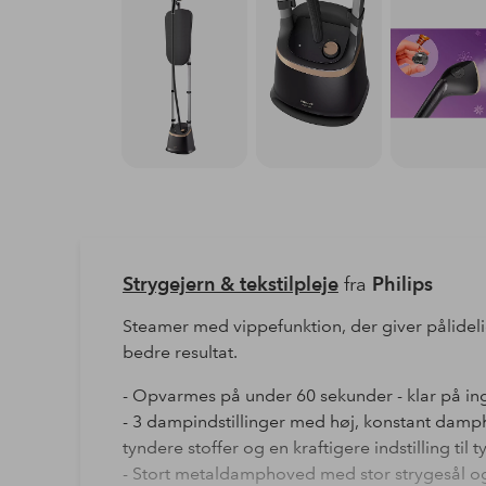
Strygejern & tekstilpleje
fra
Philips
Steamer med vippefunktion, der giver pålidel
bedre resultat.
- Opvarmes på under 60 sekunder - klar på ing
- 3 dampindstillinger med høj, konstant damp
tyndere stoffer og en kraftigere indstilling til t
- Stort metaldamphoved med stor strygesål og