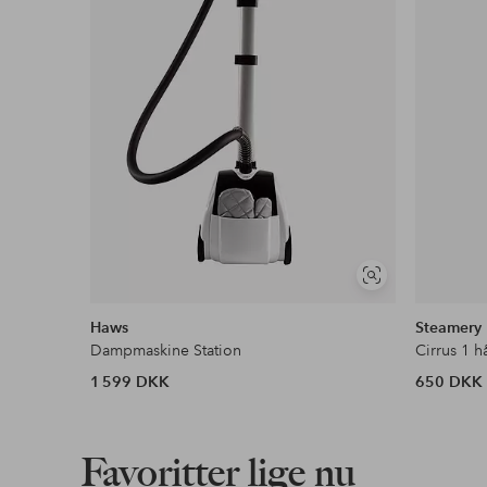
Faktura & Konto
Vores mest fordelagtige betalingsmetode
Læs mere
Se
lignende
Haws
Steamery
Dampmaskine Station
Cirrus 1 
1 599 DKK
650 DKK
Favoritter lige nu