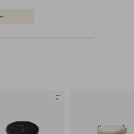
 at opfriske dit tøj med dine
 boligtekstiler, møbler og f.eks.
Tilføj
til
favoritter