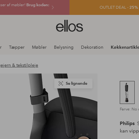
sser af møbler!
Brug koden:
OUTLET DEAL -
25% e
Ellos
logo
-
gå
r
Tæpper
Møbler
Belysning
Dekoration
Køkkenartikle
til
forsiden
ejern & tekstilpleje
Se lignende
Farve: No 
Philips
S
kan vip