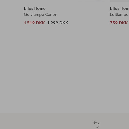
lignende
Ellos Home
Ellos Ho
Gulvlampe Canon
Loftlampe
1 519 DKK
1 999 DKK
759 DKK