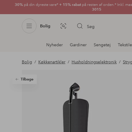
30%
på din dyreste vare*
+ 15% rabat
på resten af orden.* Inkl. ma
3015
Bolig
Søg
Billedsøgning
Afdelningsnavigation
Nyheder
Gardiner
Sengetøj
Tekstile
Bolig
Køkkenartikler
Husholdningselektronik
Stryg
Tilbage