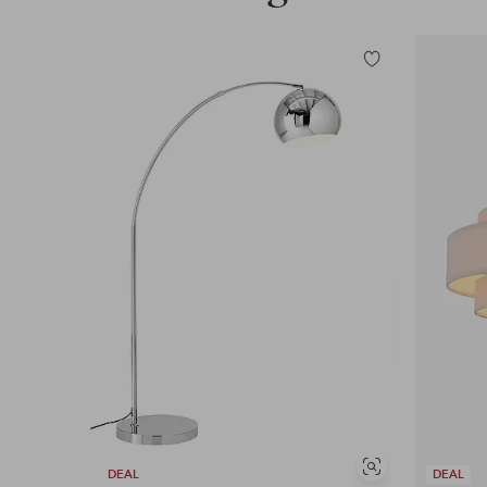
Tilføj
til
favoritter
Se
DEAL
DEAL