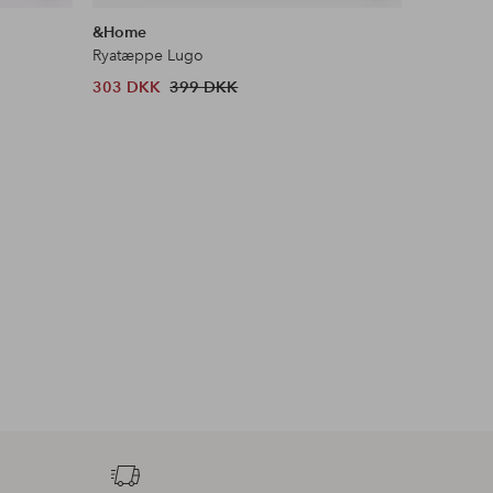
lignende
lignende
&Home
Ellos Ho
Ryatæppe Lugo
Multibånd
303 DKK
399 DKK
599 DKK