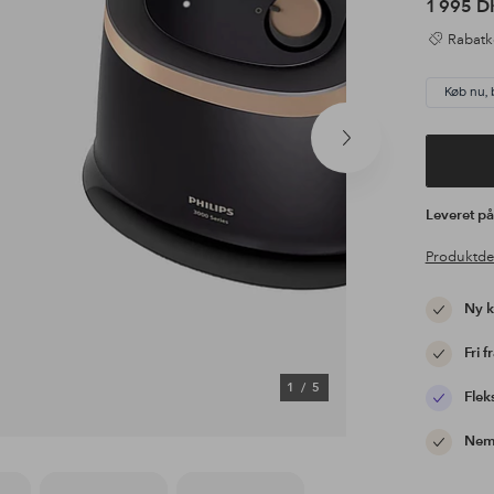
1 995 D
Rabatk
Køb nu, 
Næste
produkt
Leveret p
Produktde
Ny 
Fri f
1
/
5
Flek
Nem 