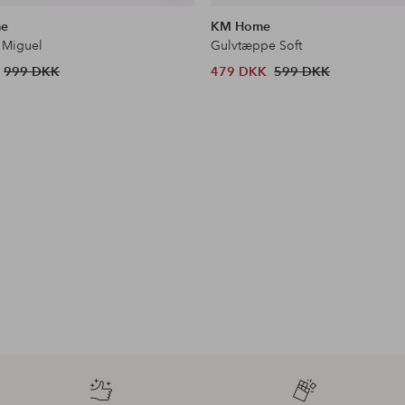
lignende
me
KM Home
 Miguel
Gulvtæppe Soft
999 DKK
479 DKK
599 DKK