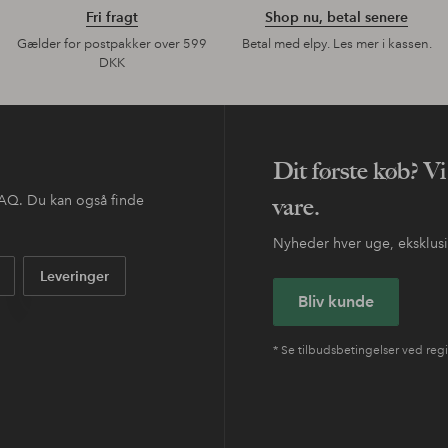
Fri fragt
Shop nu, betal senere
Gælder for postpakker over 599
Betal med elpy. Les mer i kassen.
DKK
Dit første køb? Vi
 FAQ. Du kan også finde
vare.
Nyheder hver uge, eksklusive
Leveringer
Bliv kunde
* Se tilbudsbetingelser ved regi