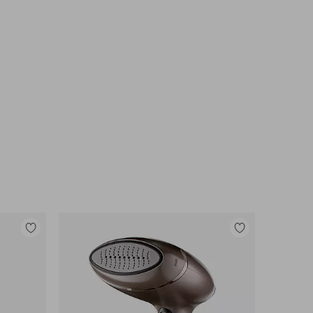
Tilføj
Tilføj
til
til
favoritter
favoritter