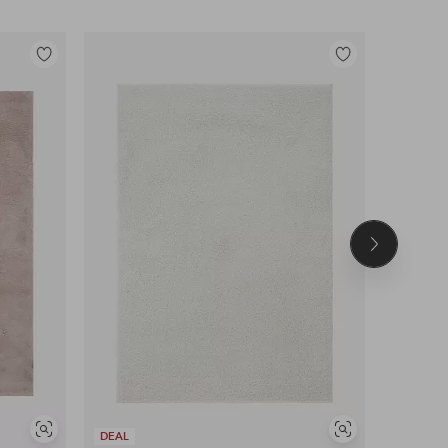
Tilføj
Tilføj
til
til
favoritter
favoritter
Næste
produkt
Se
Se
DEAL
DEAL