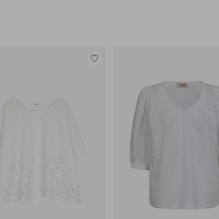
Tilføj
til
favoritter