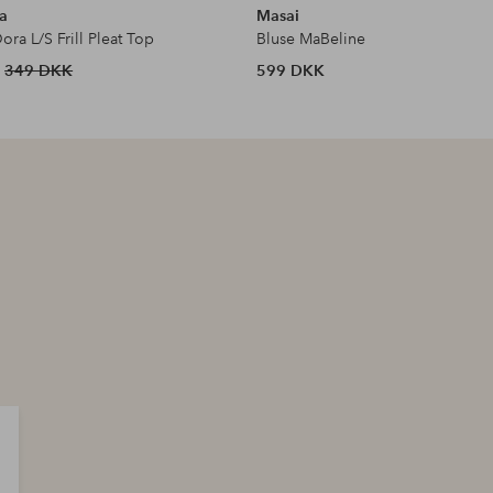
a
Masai
ra L/S Frill Pleat Top
Bluse MaBeline
349 DKK
599 DKK