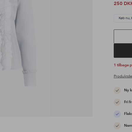
250 DK
Køb nu, 
1 tilbage 
Produktde
Ny 
Fri f
Flek
Nem 