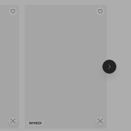
Tilføj
Tilføj
til
til
favoritter
favoritter
Næste
produkt
NYHED!
Se
Se
NYHED!
DEAL
lignende
lignende