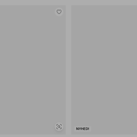
Tilføj
til
favoritter
Se
NYHED!
lignende