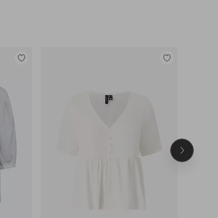
Tilføj
Tilføj
til
til
favoritter
favoritter
Næste
produkt