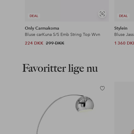
Se
DEAL
DEAL
lignende
Only Carmakoma
Stylein
Bluse carKuna S/S Emb String Top Wvn
Bluse Jass
224 DKK
299 DKK
1 360 DK
Favoritter lige nu
Tilføj
til
favoritter