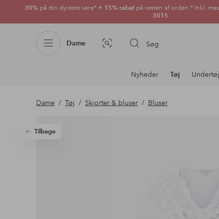
30%
på din dyreste vare*
+ 15% rabat
på resten af orden.* Inkl. ma
3015
Dame
Søg
Billedsøgning
Afdelningsnavigation
Nyheder
Tøj
Undertø
Dame
Tøj
Skjorter & bluser
Bluser
Tilbage