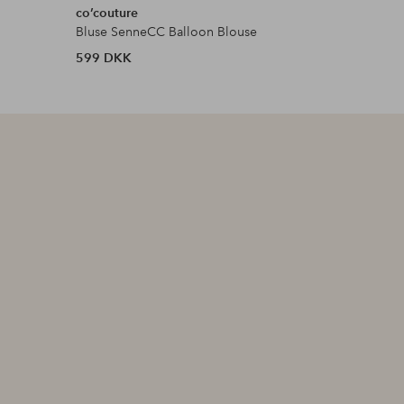
co’couture
By Malin
Bluse SenneCC Balloon Blouse
Bluse Ven
599 DKK
1 440 D