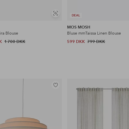
Se
DEAL
lignende
MOS MOSH
ira Blouse
Bluse mmTaissa Linen Blouse
K
1 700 DKK
599 DKK
799 DKK
Tilføj
til
favoritter