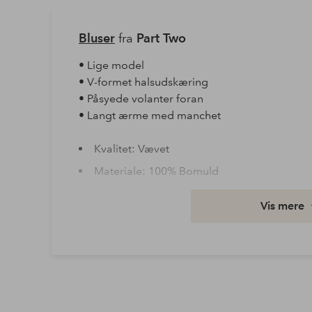
Bluser
fra
Part Two
• Lige model
• V-formet halsudskæring
• Påsyede volanter foran
• Langt ærme med manchet
Kvalitet: Vævet
Materiale: 100% Bomuld
Vask: Skånevask 30°
Vis mere
Ærmelængde: Langt ærme
Varenummer: 2097184-01-34
Download højopløst billede