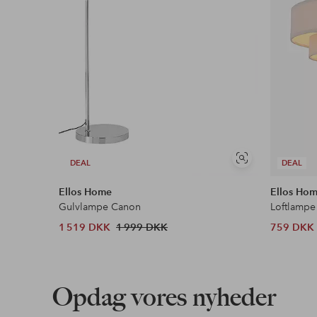
Se
DEAL
DEAL
lignende
Ellos Home
Ellos Ho
Gulvlampe Canon
Loftlampe
1 519 DKK
1 999 DKK
759 DKK
Opdag vores nyheder