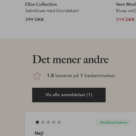
Ellos Collection
Vero Mod
Satinbluse med blondekant
Bluse vmDo
399 DKK
314 DKK
Det mener andre
1.0
baseret på
1
bedømmelser
Vis alle anmeldelser (1)
Verifierad købere
Nej!