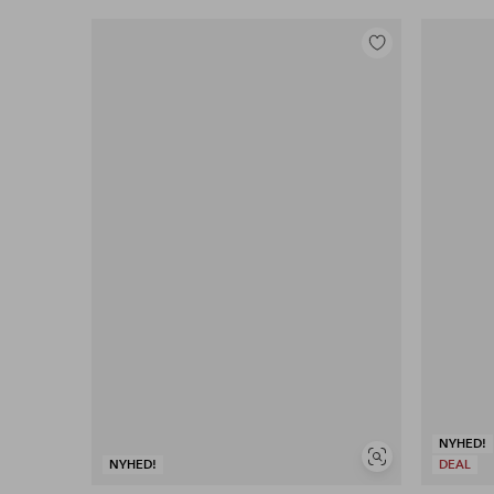
Tilføj
til
favoritter
NYHED!
Se
NYHED!
DEAL
lignende