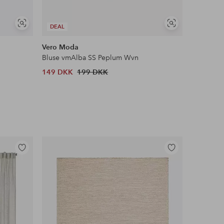
Se
Se
DEAL
DEAL
lignende
lignende
Vero Moda
Ellos Col
Bluse vmAlba SS Peplum Wvn
Jerseyblu
149 DKK
199 DKK
187 DKK
Tilføj
Tilføj
til
til
favoritter
favoritter