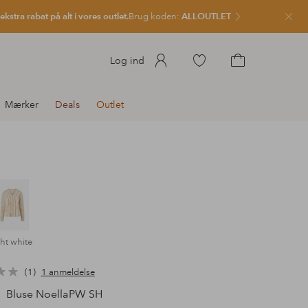
kstra rabat på alt i vores outlet.
Brug koden:
ALLOUTLET
Luk
Gå
Log ind
til
Gå
favoritmarkerede
til
Mærker
Deals
Outlet
produkter
indkøbskurven
ght white
1
1 anmeldelse
o
Bluse NoellaPW SH