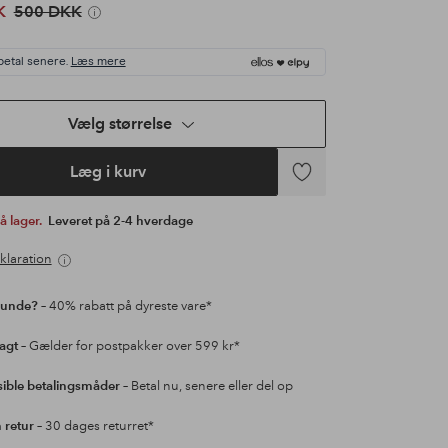
K
500 DKK
betal senere.
Læs mere
Vælg størrelse
Læg i kurv
Tilføj
til
på lager.
Leveret på 2-4 hverdage
favoritter
klaration
kunde?
– 40% rabatt på dyreste vare*
ragt
– Gælder for postpakker over 599 kr*
sible betalingsmåder
– Betal nu, senere eller del op
retur
– 30 dages returret*