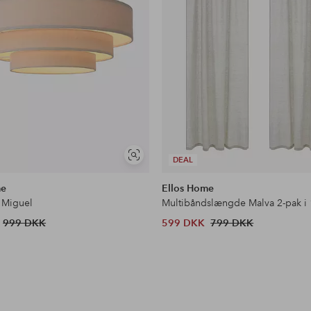
Se
DEAL
lignende
me
Ellos Home
 Miguel
Multibåndslængde Malva 2-pak i
999 DKK
599 DKK
799 DKK