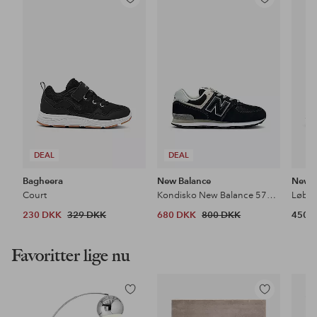
Tilføj
Tilføj
til
til
favoritter
favoritter
DEAL
DEAL
Bagheera
New Balance
New B
Court
Kondisko New Balance 574 Core Kids Lace
230 DKK
329 DKK
680 DKK
800 DKK
450 
Favoritter lige nu
Tilføj
Tilføj
til
til