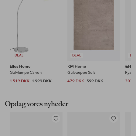
favoritter
favoritter
DEAL
DEAL
DE
Ellos Home
KM Home
&Ho
Gulvlampe Canon
Gulvtæppe Soft
Ryat
1 519 DKK
1 999 DKK
479 DKK
599 DKK
303 
Opdag vores nyheder
Tilføj
Tilføj
til
til
favoritter
favoritter