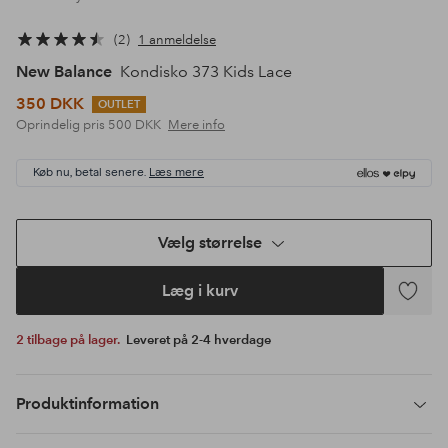
2
1 anmeldelse
New Balance
Kondisko 373 Kids Lace
350 DKK
OUTLET
Oprindelig pris
500 DKK
Mere info
Køb nu, betal senere.
Læs mere
Vælg størrelse
Læg i kurv
Tilføj
til
2 tilbage på lager.
Leveret på 2-4 hverdage
favoritte
Produktinformation