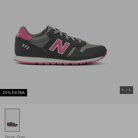
1
/
5
25% EXTRA
Farve: Grey