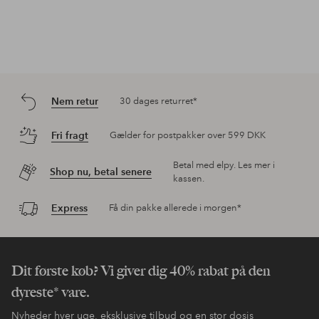
Nem retur
30 dages returret*
Fri fragt
Gælder for postpakker over 599 DKK
Betal med elpy. Les mer i
Shop nu, betal senere
kassen.
Express
Få din pakke allerede i morgen*
Dit første køb? Vi giver dig 40% rabat på den
dyreste* vare.
Nyheder hver uge, eksklusive tilbud og en stor dosis