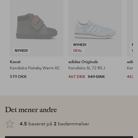
NYHED!
NY
NYHED!
DEAL
DE
Kavat
adidas Originals
adida
Kondisko Fiskeby Warm XC
Kondisko SL 72 RS J
Kondi
579 DKK
467 DKK
549 DKK
467 
Det mener andre
4.5
baseret på
2
bedømmelser