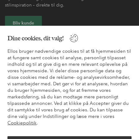
stilinspiration – direkte til dig.
Bliv kunde
Dine cookies, dit valg!
* Se tilbudsbetingelser ved registrering
Ellos bruger nødvendige cookies til at få hjemmesiden til
at fungere samt cookies til analyse, personligt tilpasset
Har du brug for hjælp?
indhold og til at give dig en mere relevant oplevelse på
vores hjemmeside. Vi deler disse personlige data og
Du kan finde svar på de oftest stillede spørgsmål i vores FAQ.
disse cookies med de reklame- og analysevirksomheder,
Du kan også finde oplysninger om, hvordan du kontakter os.
vi samarbejder med. Det gør vi for at analysere, hvordan
du bruger hjemmesiden, og for at fremme vores
Kundeservice
Bestilling
Betalingsmåde
Le
markedsføring, så du kan modtage mere personligt
tilpassede annoncer. Ved at klikke på Accepter giver du
dit samtykke til vores brug af cookies. Du kan tilpasse
dine valg under Indstillinger og læse mere i vores
Mine sider
Cookiepolitik
.
Om Ellos