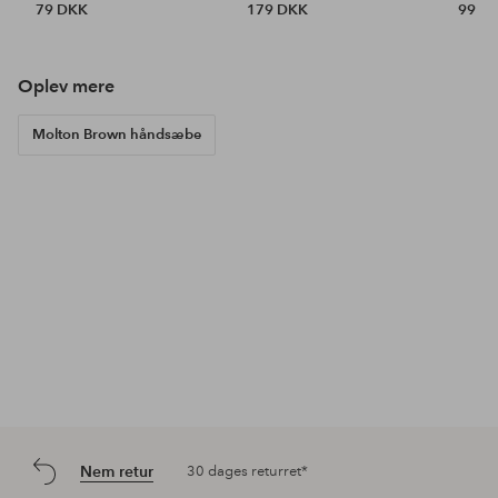
79 DKK
179 DKK
99 D
Oplev mere
Molton Brown håndsæbe
Nem retur
30 dages returret*