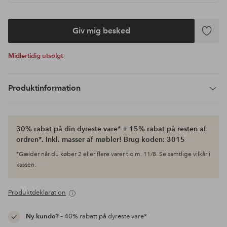
Giv mig besked
Tilføj
til
Midlertidig utsolgt
favoritte
Produktinformation
30% rabat på din dyreste vare* + 15% rabat på resten af
ordren*. Inkl. masser af møbler! Brug koden: 3015
*Gælder når du køber 2 eller flere varer t.o.m. 11/8. Se samtlige vilkår i
kassen.
Produktdeklaration
Ny kunde?
– 40% rabatt på dyreste vare*