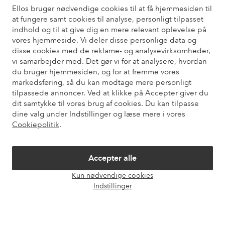
Ellos bruger nødvendige cookies til at få hjemmesiden til
Har du brug for hjælp?
at fungere samt cookies til analyse, personligt tilpasset
indhold og til at give dig en mere relevant oplevelse på
Du kan finde svar på de oftest stillede spørgsmål i vores FAQ.
vores hjemmeside. Vi deler disse personlige data og
Du kan også finde oplysninger om, hvordan du kontakter os.
disse cookies med de reklame- og analysevirksomheder,
vi samarbejder med. Det gør vi for at analysere, hvordan
Kundeservice
Bestilling
Betalingsmåde
Le
du bruger hjemmesiden, og for at fremme vores
markedsføring, så du kan modtage mere personligt
tilpassede annoncer. Ved at klikke på Accepter giver du
dit samtykke til vores brug af cookies. Du kan tilpasse
Mine sider
dine valg under Indstillinger og læse mere i vores
Cookiepolitik
.
Om Ellos
Accepter alle
Vores tjenester
Kun nødvendige cookies
Åbn
Indstillinger
chat
Vilkår
Venner