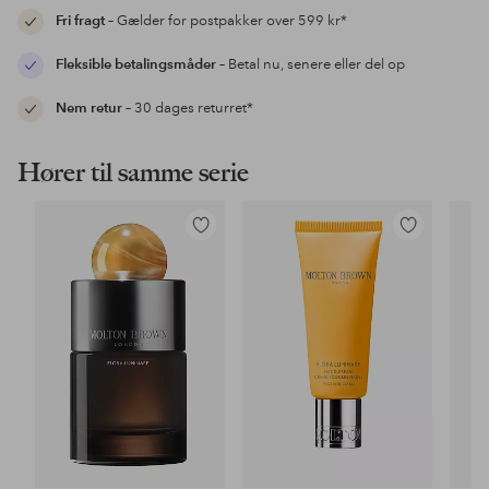
Fri fragt
– Gælder for postpakker over 599 kr*
Fleksible betalingsmåder
– Betal nu, senere eller del op
Nem retur
– 30 dages returret*
Hører til samme serie
Tilføj
Tilføj
til
til
favoritter
favoritter