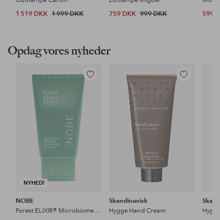
1 519 DKK
1 999 DKK
759 DKK
999 DKK
599 
Opdag vores nyheder
Tilføj
Tilføj
til
til
favoritter
favoritter
NYHED!
NOBE
Skandinavisk
Skand
Forest ELIXIR® Microbiome Repairing Hand Cream 50 Ml
Hygge Hand Cream
Hygg