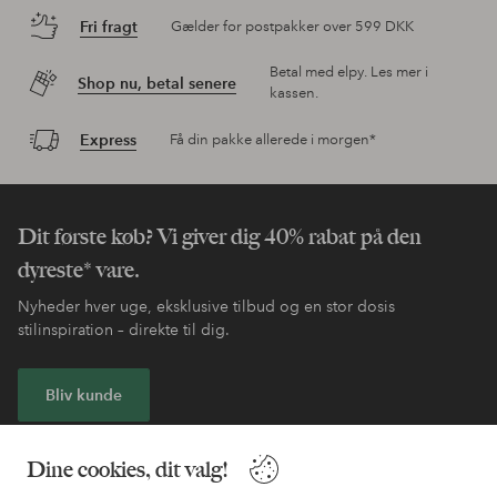
Fri fragt
Gælder for postpakker over 599 DKK
Betal med elpy. Les mer i
Shop nu, betal senere
kassen.
Express
Få din pakke allerede i morgen*
Dit første køb? Vi giver dig 40% rabat på den
dyreste* vare.
Nyheder hver uge, eksklusive tilbud og en stor dosis
stilinspiration – direkte til dig.
Bliv kunde
* Se tilbudsbetingelser ved registrering
Dine cookies, dit valg!