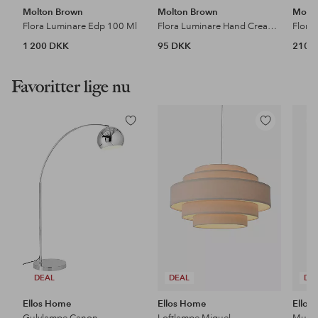
Molton Brown
Molton Brown
Molto
Flora Luminare Edp 100 Ml
Flora Luminare Hand Cream 40 Ml
1 200 DKK
95 DKK
210 
Favoritter lige nu
Tilføj
Tilføj
til
til
favoritter
favoritter
DEAL
DEAL
DE
Ellos Home
Ellos Home
Ellos
Gulvlampe Canon
Loftlampe Miguel