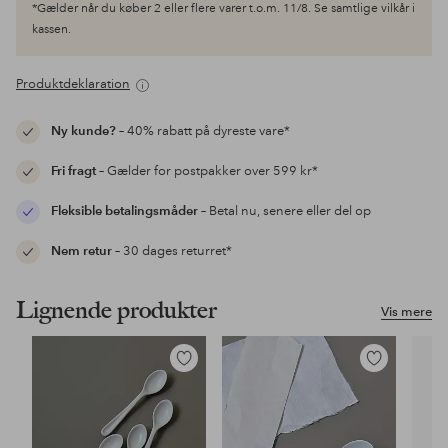
*Gælder når du køber 2 eller flere varer t.o.m. 11/8. Se samtlige vilkår i
kassen.
Produktdeklaration
Ny kunde?
– 40% rabatt på dyreste vare*
Fri fragt
– Gælder for postpakker over 599 kr*
Fleksible betalingsmåder
– Betal nu, senere eller del op
Nem retur
– 30 dages returret*
Lignende produkter
Vis mere
Tilføj
Tilføj
til
til
favoritter
favoritter