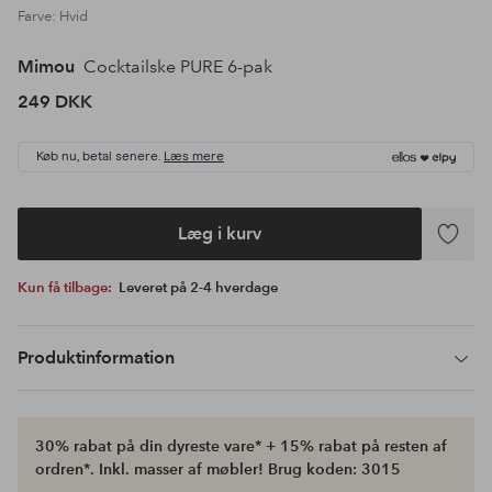
Farve: Hvid
Mimou
Cocktailske PURE 6-pak
249 DKK
Køb nu, betal senere.
Læs mere
Læg i kurv
Tilføj
til
Kun få tilbage:
Leveret på 2-4 hverdage
favoritte
Produktinformation
30% rabat på din dyreste vare* + 15% rabat på resten af
ordren*. Inkl. masser af møbler! Brug koden: 3015