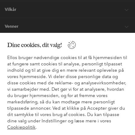
Vilkår
Venner
Dine cookies, dit valg!
Sikre betalinger - betal nu eller del op
Ellos bruger nødvendige cookies til at få hjemmesiden til
Vil du vide mere om
vores betalingsmuligheder
?
at fungere samt cookies til analyse, personligt tilpasset
indhold og til at give dig en mere relevant oplevelse på
elpy
elpy
vores hjemmeside. Vi deler disse personlige data og
disse cookies med de reklame- og analysevirksomheder,
vi samarbejder med. Det gør vi for at analysere, hvordan
du bruger hjemmesiden, og for at fremme vores
Danmark - Vælg land
markedsføring, så du kan modtage mere personligt
tilpassede annoncer. Ved at klikke på Accepter giver du
dit samtykke til vores brug af cookies. Du kan tilpasse
Facebook
Instagram
Pinterest
Youtube
dine valg under Indstillinger og læse mere i vores
Cookiepolitik
.