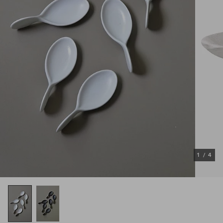
1
/
4