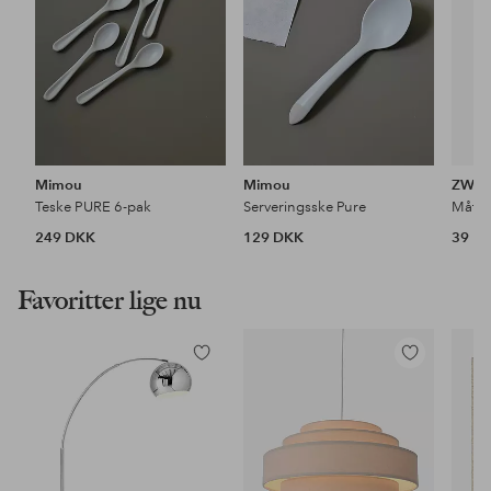
Mimou
Mimou
ZWIL
Teske PURE 6-pak
Serveringsske Pure
249 DKK
129 DKK
39 D
Favoritter lige nu
Tilføj
Tilføj
til
til
favoritter
favoritter