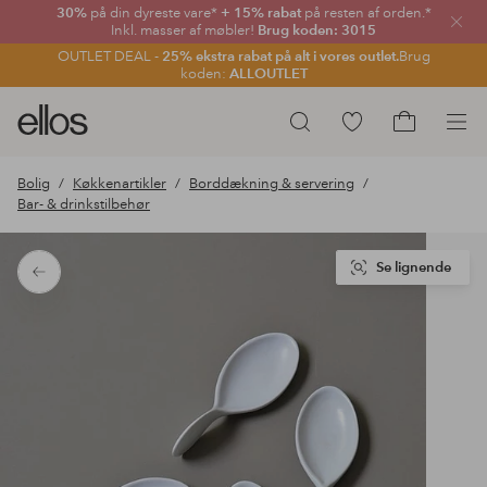
30%
på din dyreste vare*
+ 15% rabat
på resten af orden.*
Luk
Inkl. masser af møbler!
Brug koden: 3015
OUTLET DEAL -
25% ekstra rabat på alt i vores outlet.
Brug
koden:
ALLOUTLET
Ellos
Gå
Søg
logo
til
Gå
-
favoritmarkerede
til
Bolig
Køkkenartikler
Borddækning & servering
gå
produkter
indkøbskur
Bar- & drinkstilbehør
til
forsiden
Se lignende
Tilbage