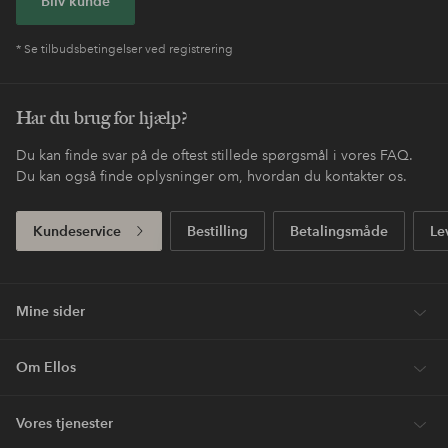
Bliv kunde
* Se tilbudsbetingelser ved registrering
Har du brug for hjælp?
Du kan finde svar på de oftest stillede spørgsmål i vores FAQ.
Du kan også finde oplysninger om, hvordan du kontakter os.
Kundeservice
Bestilling
Betalingsmåde
Le
Mine sider
Om Ellos
Vores tjenester