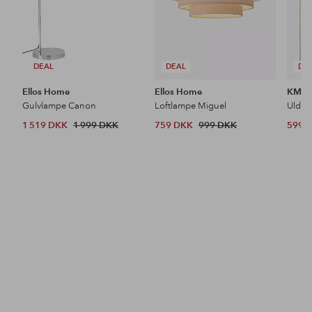
DEAL
DEAL
DE
Ellos Home
Ellos Home
KM H
Gulvlampe Canon
Loftlampe Miguel
Uldtæ
1 519 DKK
1 999 DKK
759 DKK
999 DKK
599 