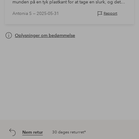
munden på en tyk plastkant for at tage en slurk, og det
bliver svært at mærke, hvor meget du kan hælde i
Antonia S —
2025-05-31
Rapport
munden, før du får kaffe o…
Oplysninger om bedømmelse
Nem retur
30 dages returret*