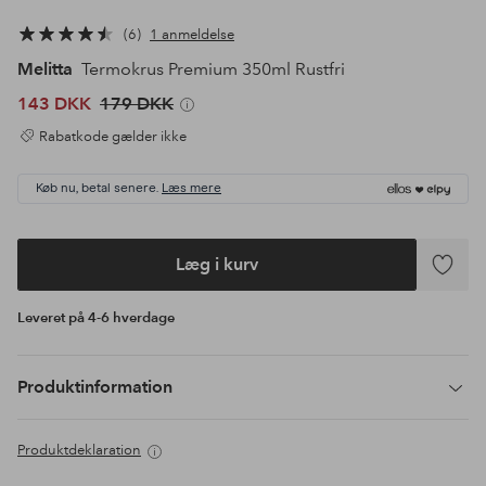
6
1 anmeldelse
Melitta
Termokrus Premium 350ml Rustfri
143 DKK
179 DKK
Rabatkode gælder ikke
Køb nu, betal senere.
Læs mere
Læg i kurv
Tilføj
til
Leveret på 4-6 hverdage
favoritte
Produktinformation
Produktdeklaration