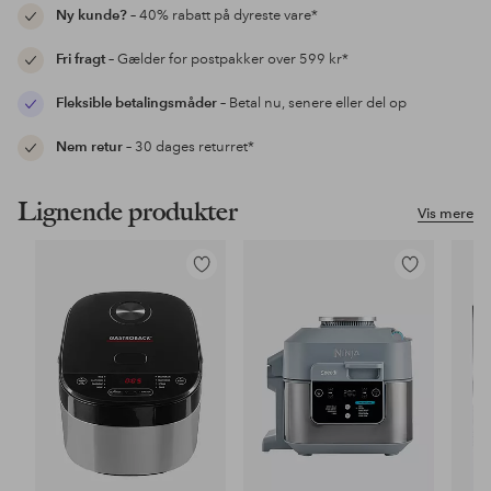
Ny kunde?
– 40% rabatt på dyreste vare*
Fri fragt
– Gælder for postpakker over 599 kr*
Fleksible betalingsmåder
– Betal nu, senere eller del op
Nem retur
– 30 dages returret*
Lignende produkter
Vis mere
Tilføj
Tilføj
til
til
favoritter
favoritter