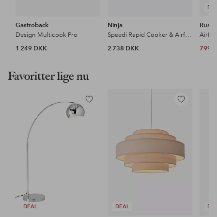
DE
Gastroback
Ninja
Russe
Design Multicook Pro
Speedi Rapid Cooker & Airfryer 1760W
1 249 DKK
2 738 DKK
799 
Favoritter lige nu
Tilføj
Tilføj
til
til
favoritter
favoritter
DEAL
DEAL
DE