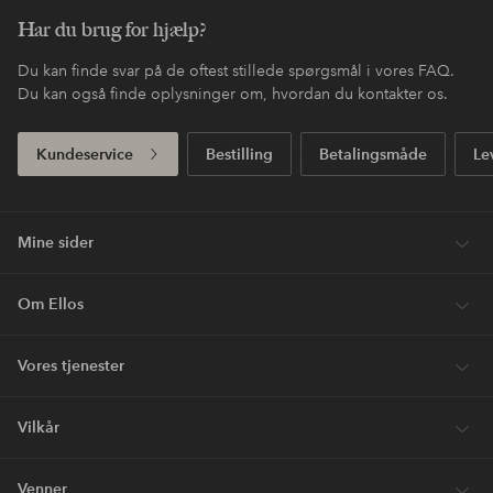
Har du brug for hjælp?
Du kan finde svar på de oftest stillede spørgsmål i vores FAQ.
Du kan også finde oplysninger om, hvordan du kontakter os.
Kundeservice
Bestilling
Betalingsmåde
Le
Mine sider
Om Ellos
Vores tjenester
Vilkår
Venner