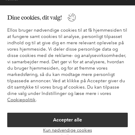
Dine cookies, dit valg!
Sikre betalinger - betal nu eller del op
Ellos bruger nødvendige cookies til at få hjemmesiden til
Vil du vide mere om
vores betalingsmuligheder
?
at fungere samt cookies til analyse, personligt tilpasset
indhold og til at give dig en mere relevant oplevelse på
elpy
elpy
vores hjemmeside. Vi deler disse personlige data og
disse cookies med de reklame- og analysevirksomheder,
vi samarbejder med. Det gør vi for at analysere, hvordan
du bruger hjemmesiden, og for at fremme vores
Danmark - Vælg land
markedsføring, så du kan modtage mere personligt
tilpassede annoncer. Ved at klikke på Accepter giver du
dit samtykke til vores brug af cookies. Du kan tilpasse
Facebook
Instagram
Pinterest
Youtube
dine valg under Indstillinger og læse mere i vores
Cookiepolitik
.
Accepter alle
Kun nødvendige cookies
Åbn