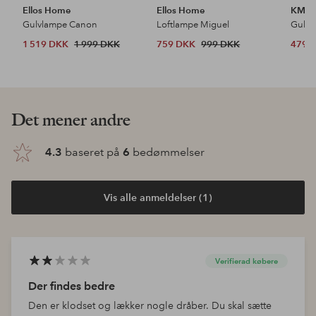
Ellos Home
Ellos Home
KM H
Gulvlampe Canon
Loftlampe Miguel
Gulvt
1 519 DKK
1 999 DKK
759 DKK
999 DKK
479 
Det mener andre
4.3
baseret på
6
bedømmelser
Vis alle anmeldelser (1)
Verifierad købere
Der findes bedre
Den er klodset og lækker nogle dråber. Du skal sætte