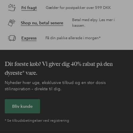
Fri fragt
Gælder for postpakker over 599 DKK
Betal med elpy. Les mer i
Shop nu, betal senere
kassen.
Express
Få din pakke allerede i morgen*
Dit første køb? Vi giver dig 40% rabat på den
dyreste* vare.
Nyheder hver uge, eksklusive tilbud og en stor dosis
stilinspiration – direkte til dig.
Bliv kunde
* Se tilbudsbetingelser ved registrering