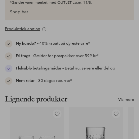
*Gælder varer mærket med OUTLET t.o.m. 11/8.
Shop her
Produktdeklaration
Ny kunde?
– 40% rabatt på dyreste vare*
Fri fragt
– Gælder for postpakker over 599 kr*
Fleksible betalingsmåder
– Betal nu, senere eller del op
Nem retur
– 30 dages returret*
Lignende produkter
Vis mere
Tilføj
Tilføj
til
til
favoritter
favoritter