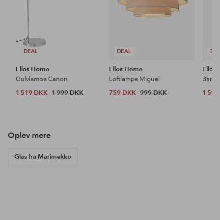
DEAL
DEAL
DE
Ellos Home
Ellos Home
Ellos
Gulvlampe Canon
Loftlampe Miguel
Barsto
1 519 DKK
1 999 DKK
759 DKK
999 DKK
1 59
Oplev mere
Glas fra Marimekko