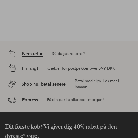
Nem retur
30 dages returret*
Fri fragt
Gælder for postpakker over 599 DKK
Betal med elpy. Les mer i
Shop nu, betal senere
kassen.
Express
Få din pakke allerede i morgen*
Dit første køb? Vi giver dig 40% rabat på den
dyreste* vare.