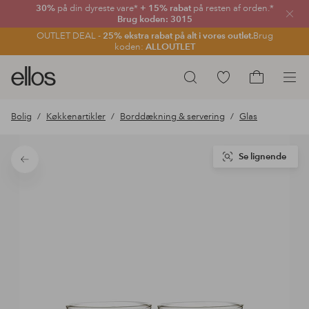
30%
på din dyreste vare*
+ 15% rabat
på resten af orden.*
Luk
Brug koden: 3015
OUTLET DEAL -
25% ekstra rabat på alt i vores outlet.
Brug
koden:
ALLOUTLET
Ellos
Gå
Søg
logo
til
Gå
-
favoritmarkerede
til
Bolig
Køkkenartikler
Borddækning & servering
Glas
gå
produkter
indkøbskur
til
forsiden
Se lignende
Tilbage