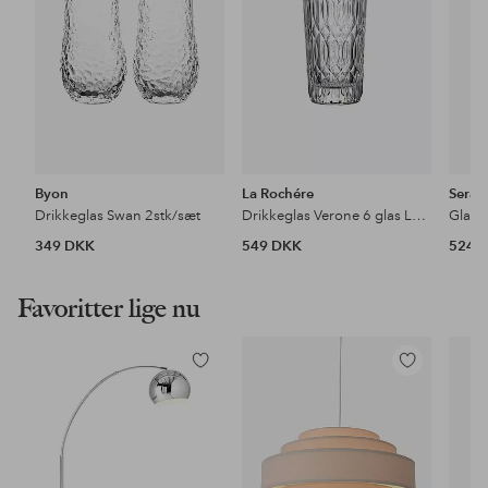
Byon
La Rochére
Serax
Drikkeglas Swan 2stk/sæt
Drikkeglas Verone 6 glas La Rochere
349 DKK
549 DKK
524 
Favoritter lige nu
Tilføj
Tilføj
til
til
favoritter
favoritter