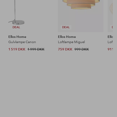
DEAL
DEAL
DE
Ellos Home
Ellos Home
Ellos
Gulvlampe Canon
Loftlampe Miguel
Loftl
1 519 DKK
1 999 DKK
759 DKK
999 DKK
911 