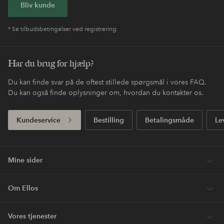
Bliv kunde
* Se tilbudsbetingelser ved registrering
Har du brug for hjælp?
Du kan finde svar på de oftest stillede spørgsmål i vores FAQ.
Du kan også finde oplysninger om, hvordan du kontakter os.
Kundeservice
Bestilling
Betalingsmåde
Le
Mine sider
Om Ellos
Vores tjenester