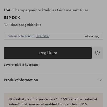
LSA
Champagne/cocktailglas Gio Line sæt 4 Lsa
589 DKK
Rabatkode gælder ikke
Køb nu, betal senere.
Læs mere
Læg i kurv
Tilføj
til
Leveret på 6-8 hverdage
favoritte
Produktinformation
30% rabat på din dyreste vare* + 15% rabat på resten af
ordren*. Inkl. masser af møbler! Brug koden: 3015