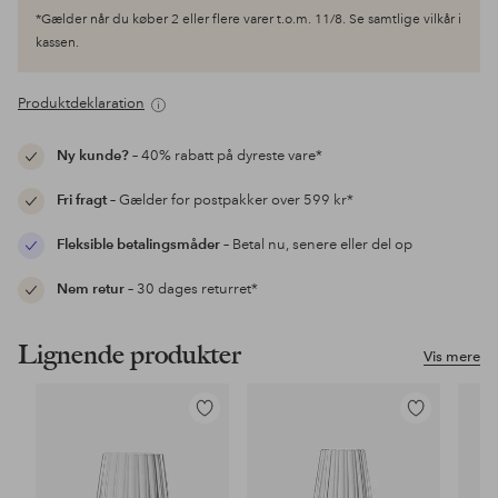
*Gælder når du køber 2 eller flere varer t.o.m. 11/8. Se samtlige vilkår i
kassen.
Produktdeklaration
Ny kunde?
– 40% rabatt på dyreste vare*
Fri fragt
– Gælder for postpakker over 599 kr*
Fleksible betalingsmåder
– Betal nu, senere eller del op
Nem retur
– 30 dages returret*
Lignende produkter
Vis mere
Tilføj
Tilføj
til
til
favoritter
favoritter