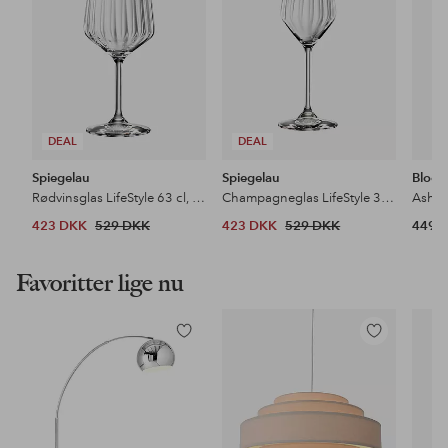
DEAL
DEAL
Spiegelau
Spiegelau
Bloom
Rødvinsglas LifeStyle 63 cl, 4-pak
Champagneglas LifeStyle 31 cl, 4-pak
Asha v
423 DKK
529 DKK
423 DKK
529 DKK
449 
Favoritter lige nu
Tilføj
Tilføj
til
til
favoritter
favoritter