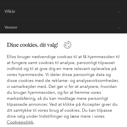
Vilkår
Venner
Dine cookies, dit valg!
Sikre betalinger - betal nu eller del op
Ellos bruger nødvendige cookies til at få hjemmesiden til
Vil du vide mere om
vores betalingsmuligheder
?
at fungere samt cookies til analyse, personligt tilpasset
indhold og til at give dig en mere relevant oplevelse på
elpy
elpy
vores hjemmeside. Vi deler disse personlige data og
disse cookies med de reklame- og analysevirksomheder,
vi samarbejder med. Det gør vi for at analysere, hvordan
du bruger hjemmesiden, og for at fremme vores
Danmark - Vælg land
markedsføring, så du kan modtage mere personligt
tilpassede annoncer. Ved at klikke på Accepter giver du
dit samtykke til vores brug af cookies. Du kan tilpasse
Facebook
Instagram
Pinterest
Youtube
dine valg under Indstillinger og læse mere i vores
Cookiepolitik
.