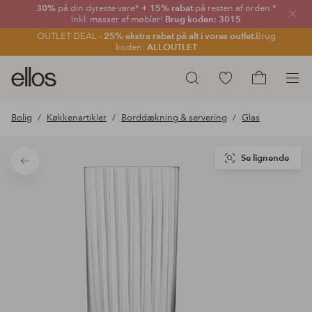
30%
på din dyreste vare*
+ 15% rabat
på resten af orden.*
Luk
Inkl. masser af møbler!
Brug koden: 3015
OUTLET DEAL -
25% ekstra rabat på alt i vores outlet.
Brug
koden:
ALLOUTLET
Ellos
Gå
Søg
logo
til
Gå
-
favoritmarkerede
til
Bolig
Køkkenartikler
Borddækning & servering
Glas
gå
produkter
indkøbskur
til
forsiden
Se lignende
Tilbage