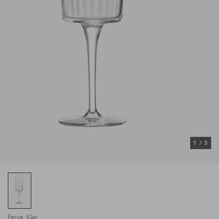
1
/
5
Farve: Klar