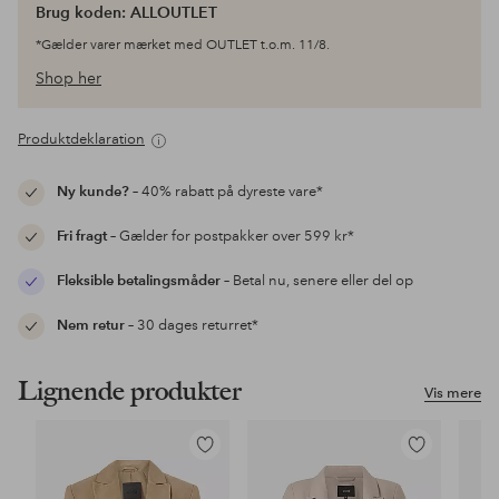
Brug koden: ALLOUTLET
*Gælder varer mærket med OUTLET t.o.m. 11/8.
Shop her
Produktdeklaration
Ny kunde?
– 40% rabatt på dyreste vare*
Fri fragt
– Gælder for postpakker over 599 kr*
Fleksible betalingsmåder
– Betal nu, senere eller del op
Nem retur
– 30 dages returret*
Lignende produkter
Vis mere
Tilføj
Tilføj
til
til
favoritter
favoritter