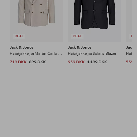
DEAL
DEAL
DE
Jack & Jones
Jack & Jones
Jack 
Habitjakke jprMartin Carlo Summer Linen
Habitjakke jprSolaris Blazer
719 DKK
899 DKK
959 DKK
1 199 DKK
559 