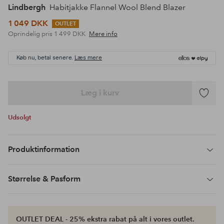
Lindbergh
Habitjakke Flannel Wool Blend Blazer
1 049 DKK
OUTLET
Oprindelig pris
1 499 DKK
Mere info
Køb nu, betal senere.
Læs mere
Læg i kurv
Tilføj
til
Udsolgt
favoritte
Produktinformation
Størrelse & Pasform
OUTLET DEAL - 25% ekstra rabat på alt i vores outlet.