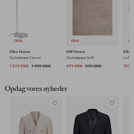
DEAL
DEAL
DE
Ellos Home
KM Home
Ellos
Gulvlampe Canon
Gulvtæppe Soft
Loftl
1 519 DKK
1 999 DKK
479 DKK
599 DKK
759 
Opdag vores nyheder
Tilføj
Tilføj
til
til
favoritter
favoritter