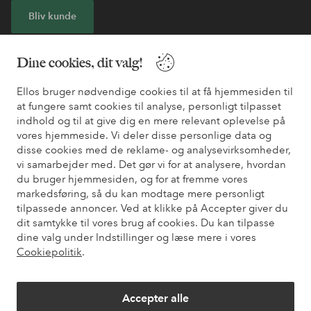
Bliv kunde
* Se tilbudsbetingelser ved registrering
Dine cookies, dit valg!
Ellos bruger nødvendige cookies til at få hjemmesiden til
Har du brug for hjælp?
at fungere samt cookies til analyse, personligt tilpasset
indhold og til at give dig en mere relevant oplevelse på
Du kan finde svar på de oftest stillede spørgsmål i vores FAQ.
vores hjemmeside. Vi deler disse personlige data og
Du kan også finde oplysninger om, hvordan du kontakter os.
disse cookies med de reklame- og analysevirksomheder,
vi samarbejder med. Det gør vi for at analysere, hvordan
Kundeservice
Bestilling
Betalingsmåde
Le
du bruger hjemmesiden, og for at fremme vores
markedsføring, så du kan modtage mere personligt
tilpassede annoncer. Ved at klikke på Accepter giver du
dit samtykke til vores brug af cookies. Du kan tilpasse
Mine sider
dine valg under Indstillinger og læse mere i vores
Cookiepolitik
.
Om Ellos
Accepter alle
Vores tjenester