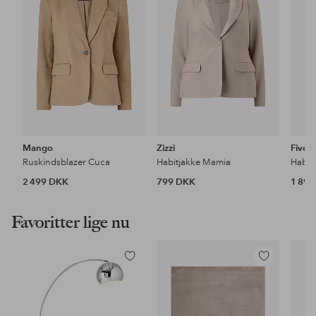
Mango
Zizzi
Five U
Ruskindsblazer Cuca
Habitjakke Mamia
Habit
2 499 DKK
799 DKK
1 89
Favoritter lige nu
Tilføj
Tilføj
til
til
favoritter
favoritter