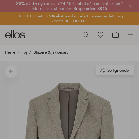
30%
på din dyreste vare*
+ 15% rabat
på resten af orden.*
Luk
Inkl. masser af møbler!
Brug koden: 3015
OUTLET DEAL -
25% ekstra rabat på alt i vores outlet.
Brug
koden:
ALLOUTLET
Ellos
Gå
Søg
logo
til
Gå
-
favoritmarkerede
til
Herre
Tøj
Blazere & jakkesæt
gå
produkter
indkøbskur
til
forsiden
Se lignende
Tilbage