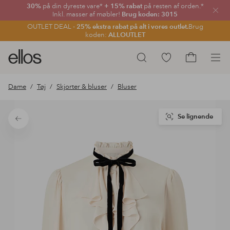
30%
på din dyreste vare*
+ 15% rabat
på resten af orden.*
Luk
Inkl. masser af møbler!
Brug koden: 3015
OUTLET DEAL -
25% ekstra rabat på alt i vores outlet.
Brug
koden:
ALLOUTLET
Ellos
Gå
Søg
logo
til
Gå
-
favoritmarkerede
til
Dame
Tøj
Skjorter & bluser
Bluser
gå
produkter
indkøbskur
til
forsiden
Se lignende
Tilbage