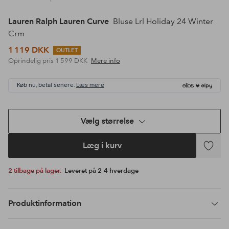
Lauren Ralph Lauren Curve
Bluse Lrl Holiday 24 Winter
Crm
1 119 DKK
OUTLET
Oprindelig pris
1 599 DKK
Mere info
Køb nu, betal senere.
Læs mere
Vælg størrelse
Læg i kurv
Tilføj
til
2 tilbage på lager.
Leveret på 2-4 hverdage
favoritte
Produktinformation