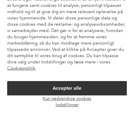
at fungere samt cookies til analyse, personligt tilpasset
Har du brug for hjælp?
indhold og til at give dig en mere relevant oplevelse på
vores hjemmeside. Vi deler disse personlige data og
Du kan finde svar på de oftest stillede spørgsmål i vores FAQ.
disse cookies med de reklame- og analysevirksomheder,
Du kan også finde oplysninger om, hvordan du kontakter os.
vi samarbejder med. Det gør vi for at analysere, hvordan
du bruger hjemmesiden, og for at fremme vores
Kundeservice
Bestilling
Betalingsmåde
Le
markedsføring, så du kan modtage mere personligt
tilpassede annoncer. Ved at klikke på Accepter giver du
dit samtykke til vores brug af cookies. Du kan tilpasse
dine valg under Indstillinger og læse mere i vores
Mine sider
Cookiepolitik
.
Om Ellos
Accepter alle
Kun nødvendige cookies
Vores tjenester
Åbn
Indstillinger
chat
Vilkår
Venner