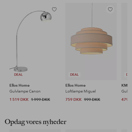
Tilføj
Tilføj
til
til
favoritter
favoritter
DEAL
DEAL
DE
Ellos Home
Ellos Home
KM H
Gulvlampe Canon
Loftlampe Miguel
Gulvt
1 519 DKK
1 999 DKK
759 DKK
999 DKK
479 
Opdag vores nyheder