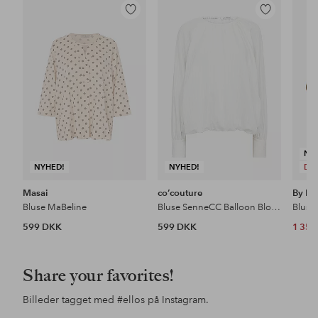
Tilføj
Tilføj
til
til
favoritter
favoritter
NY
NYHED!
NYHED!
DE
Masai
co’couture
By Ma
Bluse MaBeline
Bluse SenneCC Balloon Blouse
599 DKK
599 DKK
1 35
Share your favorites!
Billeder tagget med
#ellos
på Instagram.
Opslag
ellosofficial
Opslag
ellosofficial
Ops
jess