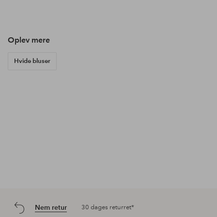
offentliggjort
offentliggjort
offe
af
af
af
Oplev mere
Hvide bluser
Nem retur
30 dages returret*