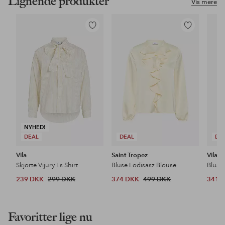
Lignende produkter
Vis mere
Tilføj
Tilføj
til
til
favoritter
favoritter
NYHED!
DEAL
DEAL
DE
Vila
Saint Tropez
Vila
Skjorte Vijury Ls Shirt
Bluse Lodisasz Blouse
239 DKK
299 DKK
374 DKK
499 DKK
341 
Favoritter lige nu