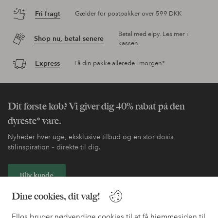
Fri fragt
Gælder for postpakker over 599 DKK
Betal med elpy. Les mer i
Shop nu, betal senere
kassen.
Express
Få din pakke allerede i morgen*
Dit første køb? Vi giver dig 40% rabat på den
dyreste* vare.
Nyheder hver uge, eksklusive tilbud og en stor dosis
stilinspiration – direkte til dig.
Bliv kunde
Dine cookies, dit valg!
* Se tilbudsbetingelser ved registrering
Ellos bruger nødvendige cookies til at få hjemmesiden til