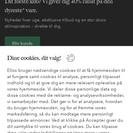
Dit første køb? Vi giver dig 40% rabat på den
dyreste* vare.
Nyheder hver uge, eksklusive tilbud og en stor dosis
stilinspiration – direkte til dig.
Bliv kunde
Dine cookies, dit valg!
* Se tilbudsbetingelser ved registrering
Ellos bruger nødvendige cookies til at få hjemmesiden til
at fungere samt cookies til analyse, personligt tilpasset
Har du brug for hjælp?
indhold og til at give dig en mere relevant oplevelse på
vores hjemmeside. Vi deler disse personlige data og
Du kan finde svar på de oftest stillede spørgsmål i vores FAQ.
disse cookies med de reklame- og analysevirksomheder,
Du kan også finde oplysninger om, hvordan du kontakter os.
vi samarbejder med. Det gør vi for at analysere, hvordan
du bruger hjemmesiden, og for at fremme vores
Kundeservice
Bestilling
Betalingsmåde
Le
markedsføring, så du kan modtage mere personligt
tilpassede annoncer. Ved at klikke på Accepter giver du
dit samtykke til vores brug af cookies. Du kan tilpasse
dine valg under Indstillinger og læse mere i vores