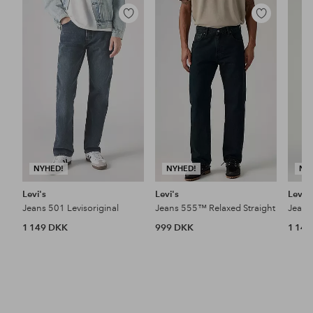
Tilføj
Tilføj
til
til
favoritter
favoritter
NYHED!
NYHED!
NY
Levi's
Levi's
Levi's
Jeans 501 Levisoriginal
Jeans 555™ Relaxed Straight
Jeans
1 149 DKK
999 DKK
1 14