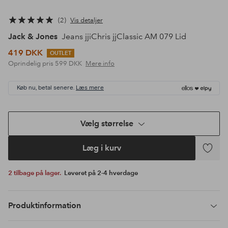
2
Vis detaljer
Jack & Jones
Jeans jjiChris jjClassic AM 079 Lid
419 DKK
OUTLET
Oprindelig pris
599 DKK
Mere info
Køb nu, betal senere.
Læs mere
Vælg størrelse
Læg i kurv
Tilføj
til
2 tilbage på lager.
Leveret på 2-4 hverdage
favoritte
Produktinformation