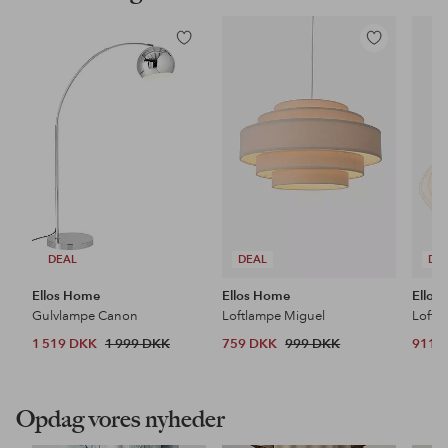
Tilføj
Tilføj
til
til
favoritter
favoritter
DEAL
DEAL
DE
Ellos Home
Ellos Home
Ellos
Gulvlampe Canon
Loftlampe Miguel
Loftl
1 519 DKK
1 999 DKK
759 DKK
999 DKK
911 
Opdag vores nyheder