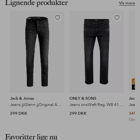
Lignende produkter
Vis mere
Tilføj
Tilføj
til
til
favoritter
favoritter
OU
25
Jack & Jones
ONLY & SONS
Jack 
Jeans jjiGlenn jjOriginal AM 817
Jeans onsWeft Reg. WB 4101 Pim Dnm
299 DKK
299 DKK
349 
Oprind
Favoritter lige nu