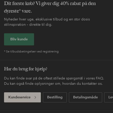
Nem retur
30 dages returret*
Fri fragt
Gælder for postpakker over 599 DKK
Betal med elpy. Les mer i
Shop nu, betal senere
kassen.
Express
Få din pakke allerede i morgen*
Dit første køb? Vi giver dig 40% rabat på den