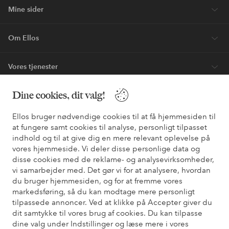
dyreste* vare.
Nyheder hver uge, eksklusive tilbud og en stor dosis
stilinspiration – direkte til dig.
Bliv kunde
* Se tilbudsbetingelser ved registrering
Dine cookies, dit valg!
Ellos bruger nødvendige cookies til at få hjemmesiden til
Har du brug for hjælp?
at fungere samt cookies til analyse, personligt tilpasset
indhold og til at give dig en mere relevant oplevelse på
Du kan finde svar på de oftest stillede spørgsmål i vores FAQ.
vores hjemmeside. Vi deler disse personlige data og
Du kan også finde oplysninger om, hvordan du kontakter os.
disse cookies med de reklame- og analysevirksomheder,
vi samarbejder med. Det gør vi for at analysere, hvordan
Kundeservice
Bestilling
Betalingsmåde
Le
du bruger hjemmesiden, og for at fremme vores
markedsføring, så du kan modtage mere personligt
tilpassede annoncer. Ved at klikke på Accepter giver du
dit samtykke til vores brug af cookies. Du kan tilpasse
Mine sider
dine valg under Indstillinger og læse mere i vores