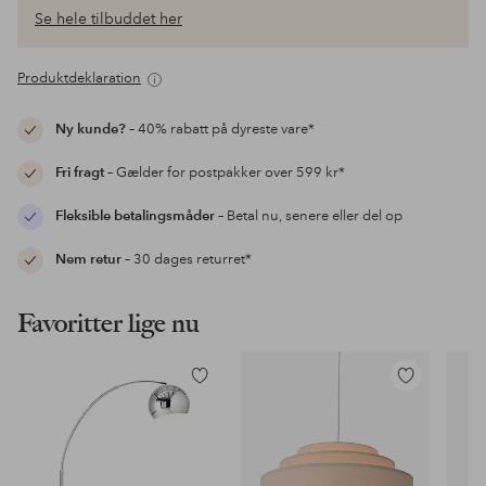
Se hele tilbuddet her
Produktdeklaration
Ny kunde?
– 40% rabatt på dyreste vare*
Fri fragt
– Gælder for postpakker over 599 kr*
Fleksible betalingsmåder
– Betal nu, senere eller del op
Nem retur
– 30 dages returret*
Favoritter lige nu
Tilføj
Tilføj
til
til
favoritter
favoritter