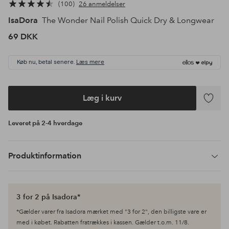
100
26 anmeldelser
IsaDora
The Wonder Nail Polish Quick Dry & Longwear
69 DKK
Køb nu, betal senere.
Læs mere
Læg i kurv
Tilføj
til
Leveret på 2-4 hverdage
favoritte
Produktinformation
3 for 2 på Isadora*
*Gælder varer fra Isadora mærket med "3 for 2", den billigste vare er
med i købet. Rabatten fratrækkes i kassen. Gælder t.o.m. 11/8.