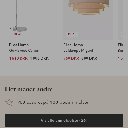
DEAL
DEAL
DE
Ellos Home
Ellos Home
Ellos
Gulvlampe Canon
Loftlampe Miguel
Barsto
1 519 DKK
1 999 DKK
759 DKK
999 DKK
1 59
Opdag vores nyheder
Tilføj
Tilføj
til
til
favoritter
favoritter