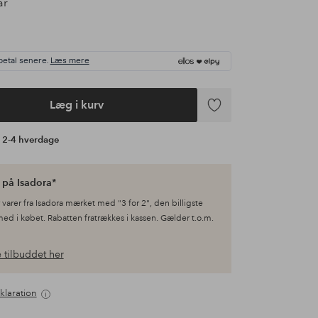
ar
betal senere.
Læs mere
Læg i kurv
Tilføj
til
å 2-4 hverdage
favoritter
 på Isadora*
varer fra Isadora mærket med "3 for 2", den billigste
med i købet. Rabatten fratrækkes i kassen. Gælder t.o.m.
 tilbuddet her
klaration