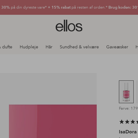
30%
på din dyreste vare*
+ 15% rabat
på resten af orden.*
Brug koden: 30
Ellos
logo
-
gå
 dufte
Hudpleje
Hår
Sundhed & velvære
Gaveæsker
H
til
forsiden
Farve: 17
IsaDora