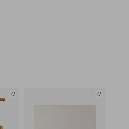
Tilføj
Tilføj
til
til
favoritter
favoritter