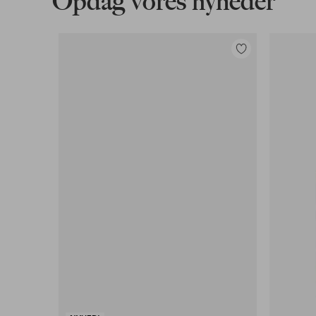
Opdag vores nyheder
Tilføj
til
favoritter