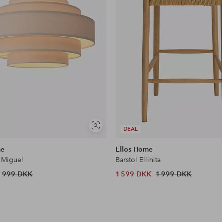
Se
DEAL
lignende
me
Ellos Home
 Miguel
Barstol Ellinita
999 DKK
1 599 DKK
1 999 DKK