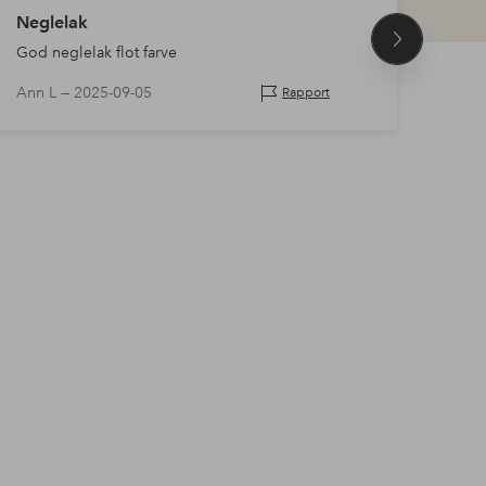
Neglelak
Klar
Næste
God neglelak flot farve
Fint
produkt
Ann L —
2025-09-05
Hille
Rapport