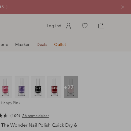
15
Luk
Gå
Log ind
til
Gå
favoritmarkerede
til
erre
Mærker
Deals
Outlet
produkter
indkøbskurven
+27
9 Happy Pink
100
26 anmeldelser
The Wonder Nail Polish Quick Dry &