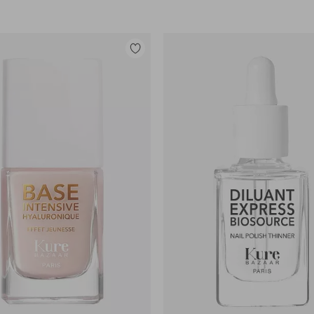
Tilføj
til
favoritter