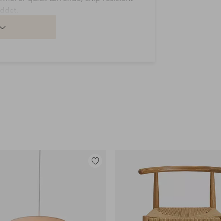
iddet.
liddet
 og look
 the unikke, ekstra brede pensel
chip-resistent. Udvalgte filmdannende
gtighed.
hed, høj glans, god tørretid, fejlfri
r, perfekt manicure skal du anvende
m base og topcoat. Påfør hver anden
Tilføj
til
favoritter