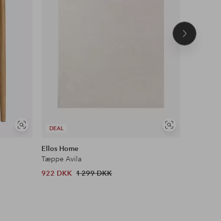
Næste
produkt
Se
Se
DEAL
DEAL
lignende
lignende
Ellos Home
KM Hom
Tæppe Avila
Gulvtæpp
922 DKK
1 299 DKK
479 DKK