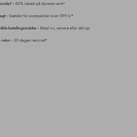
kunde?
– 40% rabatt på dyreste vare*
ragt
– Gælder for postpakker over 599 kr*
sible betalingsmåder
– Betal nu, senere eller del op
retur
– 30 dages returret*