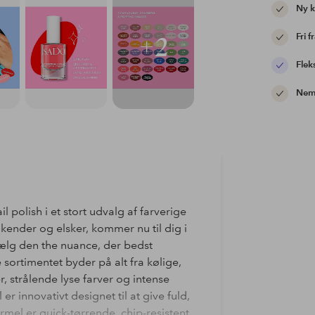
Ny 
Fri f
+2
Flek
Nem 
 polish i et stort udvalg af farverige
kender og elsker, kommer nu til dig i
ælg den the nuance, der bedst
 sortimentet byder på alt fra kølige,
er, strålende lyse farver og intense
r innovativt designet til at give fuld,
mel er quick-tørrende, chip-resistent