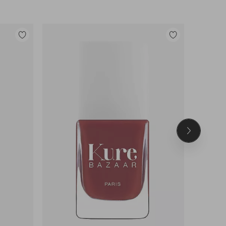
Tilføj
Tilføj
til
til
favoritter
favoritter
Næste
produkt