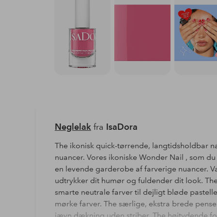
Neglelak
fra
IsaDora
The ikonisk quick-tørrende, langtidsholdbar nail
nuancer. Vores ikoniske Wonder Nail , som du 
en levende garderobe af farverige nuancer. V
udtrykker dit humør og fuldender dit look. The
smarte neutrale farver til dejligt bløde pastell
mørke farver. The særlige, ekstra brede pensel e
jævn dækning uden striber. The højtydende for