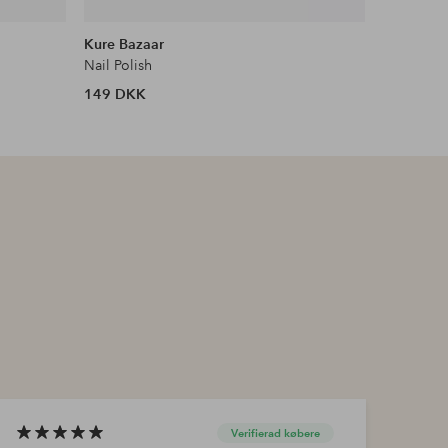
Kure Bazaar
OPI
Nail Polish
Infinite 
149 DKK
129 DKK
Verifierad købere