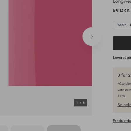
Longwe
59 DKK
Køb nu, 
Næste
produkt
Leveret p
3 for 2
*Gælder 
vare er 
11/8.
1
/
6
Se hele
Produktde