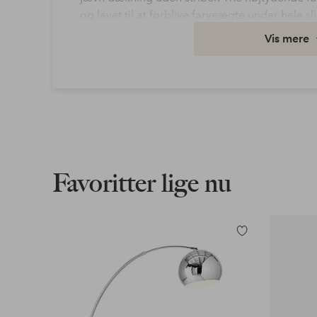
og lavet til at forblive farveægte under hele sl
Udforsk, opdag og nail dit look!
Vis mere
Langtidsholdbar og farveægte gennem hele s
Udvidet farveskala - nuancer til ethvert humør
Fuld, jævn dækning uden striber - takket være
Højtydende formel, der er quick-tørrende og 
polymerer - for vedhæftning og modstandsdy
Blødgørere - giver holdbarhed og fleksibilitet.
Slidstærkt harpikskompleks - giver lang holdbar
Favoritter lige nu
glans og dækning. For en mere langtidsholdba
vores nye Nail Wonder 3-i-1, der fungerer so
dag for at forlænge
the din nail farve endnu længere.
Tilføj
til
Hudtype: Normal
favoritter
Varenummer: 2067178-27-0