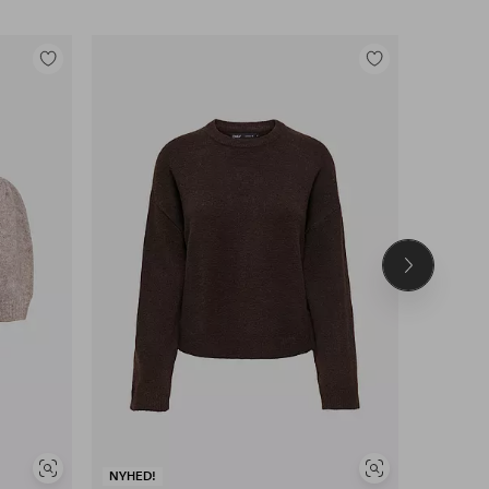
Tilføj
Tilføj
til
til
favoritter
favoritter
Næste
produkt
Se
Se
NYHED!
NYHED!