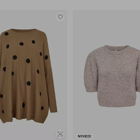
Tilføj
til
favoritter
Se
NYHED!