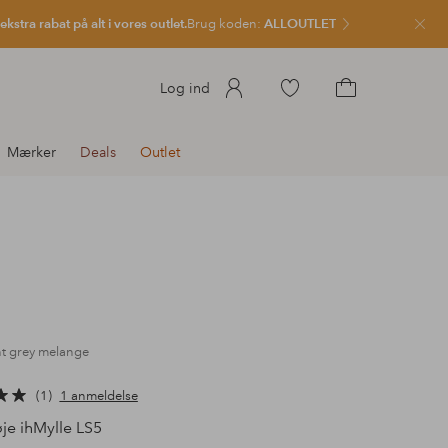
kstra rabat på alt i vores outlet.
Brug koden:
ALLOUTLET
Luk
Gå
Log ind
til
Gå
favoritmarkerede
til
Mærker
Deals
Outlet
produkter
indkøbskurven
ht grey melange
1
1 anmeldelse
je ihMylle LS5