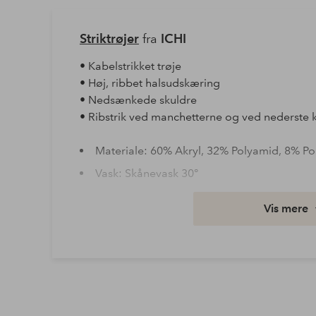
Striktrøjer
fra
ICHI
• Kabelstrikket trøje
• Høj, ribbet halsudskæring
• Nedsænkede skuldre
• Ribstrik ved manchetterne og ved nederste 
Materiale: 60% Akryl, 32% Polyamid, 8% Po
Vask: Skånevask 30°
Ærmelængde: Langt ærme
Vis mere
Varenummer: 2069919-02-S
Download højopløst billede
Fri fragt