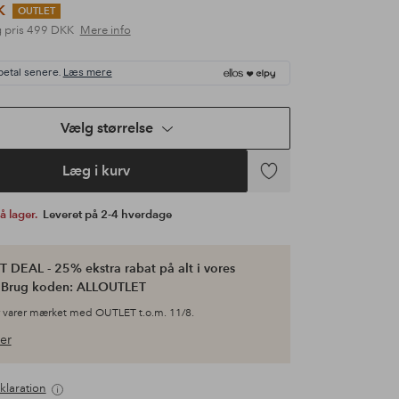
K
OUTLET
 pris
499 DKK
Mere info
betal senere.
Læs mere
Vælg størrelse
Læg i kurv
Tilføj
til
på lager.
Leveret på 2-4 hverdage
favoritter
 DEAL - 25% ekstra rabat på alt i vores
. Brug koden: ALLOUTLET
 varer mærket med OUTLET t.o.m. 11/8.
er
klaration