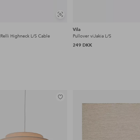
Se
lignende
Vila
iRelli Highneck L/S Cable
Pullover viJakia L/S
249 DKK
Tilføj
til
favoritter