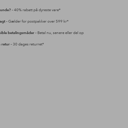
kunde?
– 40% rabatt på dyreste vare*
ragt
– Gælder for postpakker over 599 kr*
sible betalingsmåder
– Betal nu, senere eller del op
retur
– 30 dages returret*