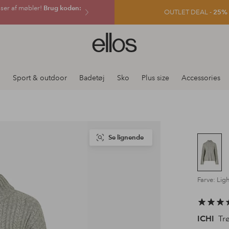
sser af møbler!
Brug koden:
OUTLET DEAL -
25% e
Ellos
logo
-
gå
j
Sport & outdoor
Badetøj
Sko
Plus size
Accessories
til
forsiden
Se lignende
Farve: Lig
ICHI
Trø