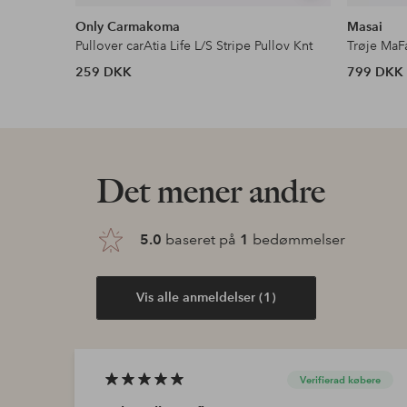
lignende
Only Carmakoma
Masai
Pullover carAtia Life L/S Stripe Pullov Knt
Trøje MaF
259 DKK
799 DKK
Det mener andre
5.0
baseret på
1
bedømmelser
Vis alle anmeldelser (1)
Verifierad købere