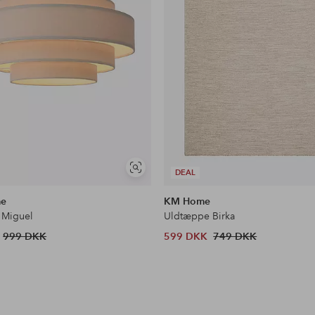
Se
DEAL
lignende
me
KM Home
 Miguel
Uldtæppe Birka
999 DKK
599 DKK
749 DKK