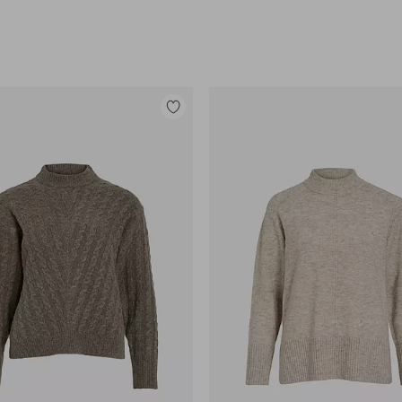
Tilføj
til
favoritter