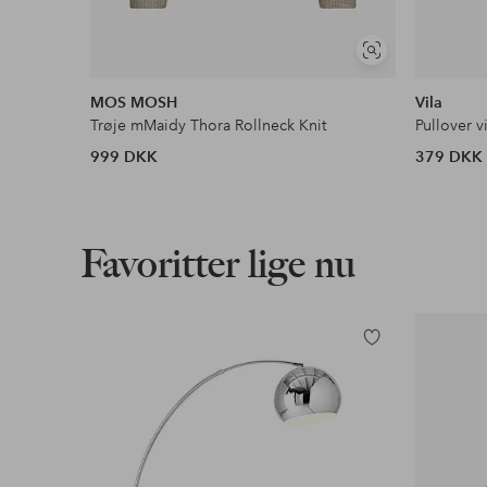
Se
lignende
MOS MOSH
Vila
Trøje mMaidy Thora Rollneck Knit
Pullover v
999 DKK
379 DKK
Favoritter lige nu
Tilføj
til
favoritter