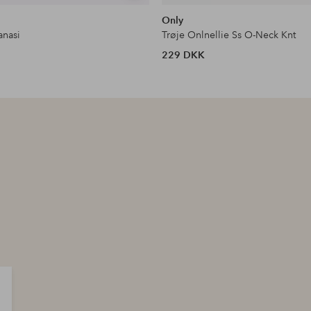
lignende
Only
anasi
Trøje Onlnellie Ss O-Neck Knt
229 DKK