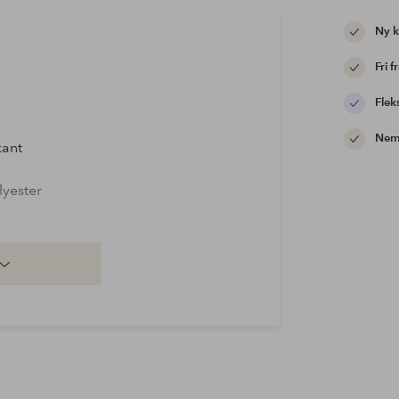
Ny 
Fri f
Flek
Nem 
kant
lyester