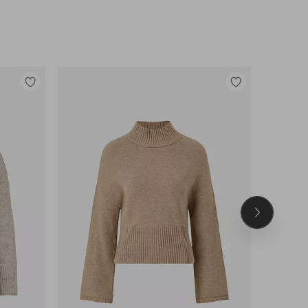
Tilføj
Tilføj
til
til
favoritter
favoritter
Næste
produkt