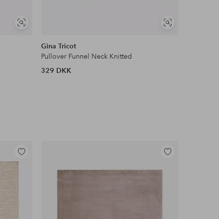
Se
Se
lignende
lignende
Gina Tricot
MOS MO
Pullover Funnel Neck Knitted
Trøje mmT
329 DKK
1 199 D
Tilføj
Tilføj
til
til
favoritter
favoritter