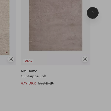
Næste
produkt
Se
Se
DEAL
DEAL
lignende
lignende
KM Home
Spinder 
Gulvtæppe Soft
Skostativ
479 DKK
599 DKK
1 306 D