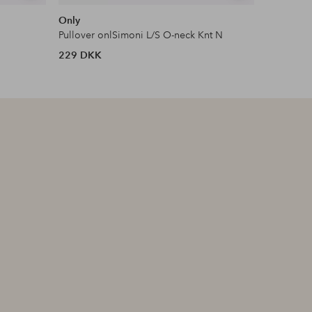
lignende
lignende
Only
Masai
Pullover onlSimoni L/S O-neck Knt N
Trøje MaF
229 DKK
899 DKK