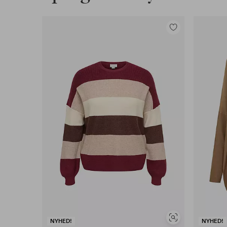
Tilføj
til
favoritter
Se
NYHED!
NYHED!