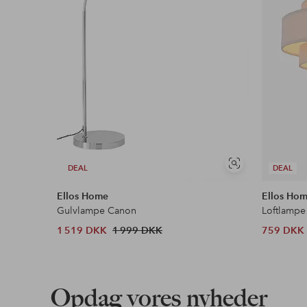
Se
DEAL
DEAL
lignende
Ellos Home
Ellos Ho
Gulvlampe Canon
Loftlampe
1 519 DKK
1 999 DKK
759 DKK
Opdag vores nyheder