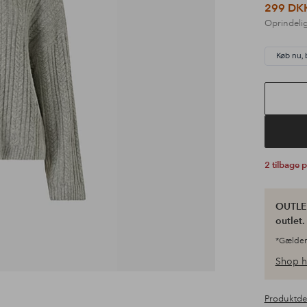
299 DK
Oprindelig
Køb nu, 
2 tilbage 
OUTLET
outlet
*Gælder
Shop h
Produktde