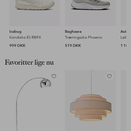
Icebug
Bagheera
Asics
Kondisko Eli RB9X
Træningssko Phoenix
Løbes
999 DKK
519 DKK
1 10
Favoritter lige nu
Tilføj
Tilføj
til
til
favoritter
favoritter