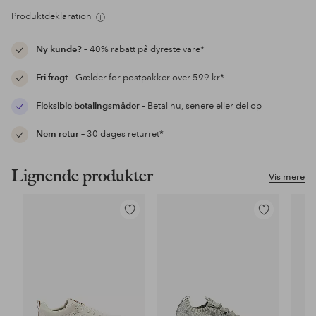
Produktdeklaration
Ny kunde?
– 40% rabatt på dyreste vare*
Fri fragt
– Gælder for postpakker over 599 kr*
Fleksible betalingsmåder
– Betal nu, senere eller del op
Nem retur
– 30 dages returret*
Lignende produkter
Vis mere
Tilføj
Tilføj
til
til
favoritter
favoritter