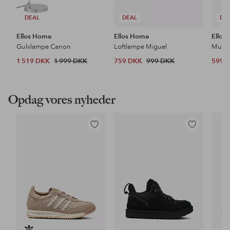
DEAL
DEAL
DE
Ellos Home
Ellos Home
Ellos
Gulvlampe Canon
Loftlampe Miguel
1 519 DKK
1 999 DKK
759 DKK
999 DKK
599 
Opdag vores nyheder
Tilføj
Tilføj
til
til
favoritter
favoritter