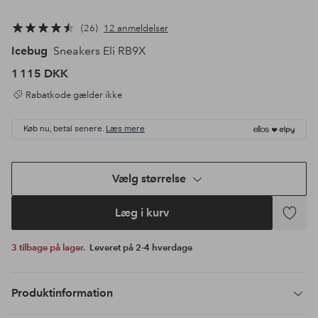
26
12 anmeldelser
Icebug
Sneakers Eli RB9X
1 115 DKK
Rabatkode gælder ikke
Køb nu, betal senere.
Læs mere
Vælg størrelse
Læg i kurv
Tilføj
til
3 tilbage på lager.
Leveret på 2-4 hverdage
favoritte
Produktinformation