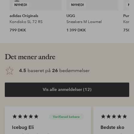
NYHED!
NYHED!
NY
adidas Originals
UGG
Puma
Kondisko SL 72 RS
Sneakers M Lowmel
Kondi
799 DKK
1 399 DKK
750 
Det mener andre
4.5
baseret på
26
bedømmelser
Vis alle anmeldelser (12)
Verifierad købere
Icebug Eli
Bedste sko