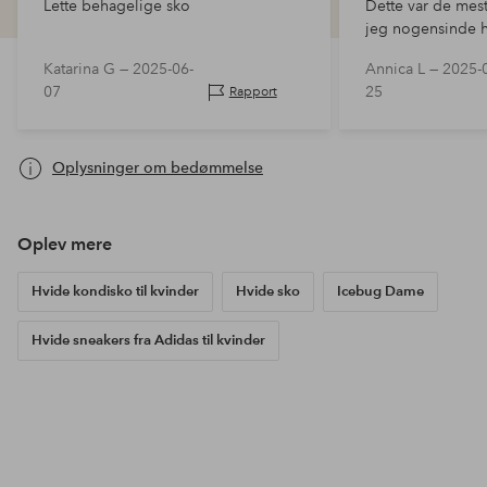
Lette behagelige sko
Dette var de mes
jeg nogensinde h
fødder! Det var s
Katarina G —
2025-06-
Annica L —
2025-
07
25
Rapport
Oplysninger om bedømmelse
Oplev mere
Hvide kondisko til kvinder
Hvide sko
Icebug Dame
Hvide sneakers fra Adidas til kvinder