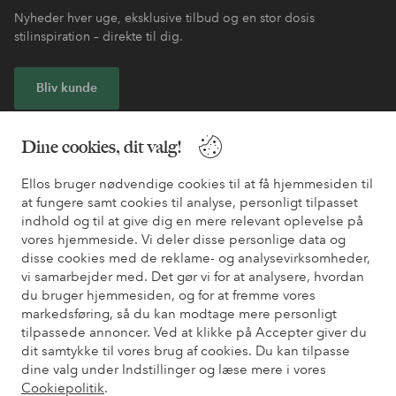
Nyheder hver uge, eksklusive tilbud og en stor dosis
stilinspiration – direkte til dig.
Bliv kunde
* Se tilbudsbetingelser ved registrering
Dine cookies, dit valg!
Ellos bruger nødvendige cookies til at få hjemmesiden til
Har du brug for hjælp?
at fungere samt cookies til analyse, personligt tilpasset
indhold og til at give dig en mere relevant oplevelse på
Du kan finde svar på de oftest stillede spørgsmål i vores FAQ.
vores hjemmeside. Vi deler disse personlige data og
Du kan også finde oplysninger om, hvordan du kontakter os.
disse cookies med de reklame- og analysevirksomheder,
vi samarbejder med. Det gør vi for at analysere, hvordan
Kundeservice
Bestilling
Betalingsmåde
Le
du bruger hjemmesiden, og for at fremme vores
markedsføring, så du kan modtage mere personligt
tilpassede annoncer. Ved at klikke på Accepter giver du
dit samtykke til vores brug af cookies. Du kan tilpasse
Mine sider
dine valg under Indstillinger og læse mere i vores
Cookiepolitik
.