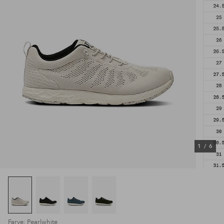
1
/
6
Farve: Pearlwhite