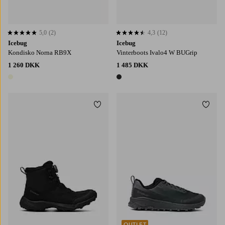
5,0
(2)
4,3
(12)
5,0 baseret på 2 bedømmelser
4,3 baseret på 12 bedømmelser
Icebug
Icebug
Kondisko Norna RB9X
Vinterboots Ivalo4 W BUGrip
1 260 DKK
1 485 DKK
1 farve
1 farve
Tilføj til favoritter
Tilføj
OUTLET