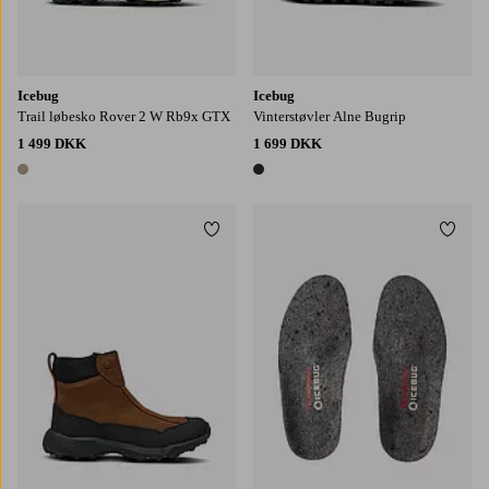
Icebug
Icebug
Trail løbesko Rover 2 W Rb9x GTX
Vinterstøvler Alne Bugrip
1 499 DKK
1 699 DKK
1 farve
1 farve
Tilføj til favoritter
Tilføj