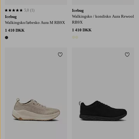
5,0
(1)
Icebug
5,0 baseret på 1 bedømmelser
Walkingsko / kondisko Aura Rewool
Icebug
RB9X
Walkingsko/løbesko Aura M RB9X
1 410 DKK
1 410 DKK
2 farver
1 farve
Tilføj til favoritter
Tilføj