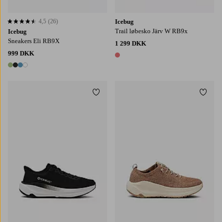
4,5
(26)
Icebug
4,5 baseret på 26 bedømmelser
Trail løbesko Järv W RB9x
Icebug
Sneakers Eli RB9X
1 299 DKK
999 DKK
1 farve
4 farver
Tilføj til favoritter
Tilføj