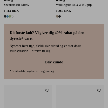
Icebug
Icebug
Sneakers Eli RB9X
Walkingsko Sala W BUgrip
1 115 DKK
1 260 DKK
4 farver
2 farver
Dit første køb? Vi giver dig 40% rabat på den
dyreste* vare.
Nyheder hver uge, eksklusive tilbud og en stor dosis
stilinspiration – direkte til dig.
Bliv kunde
* Se tilbudsbetingelser ved registrering
Tilføj til favoritter
Tilføj