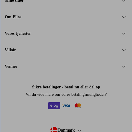
Mine sider
Om Ellos
Vores tjenester
Vilkår
Venner
Sikre betalinger - betal nu eller del op
Vil du vide mere om
vores betalingsmuligheder
?
elpy
visa
mastercard
Danmark