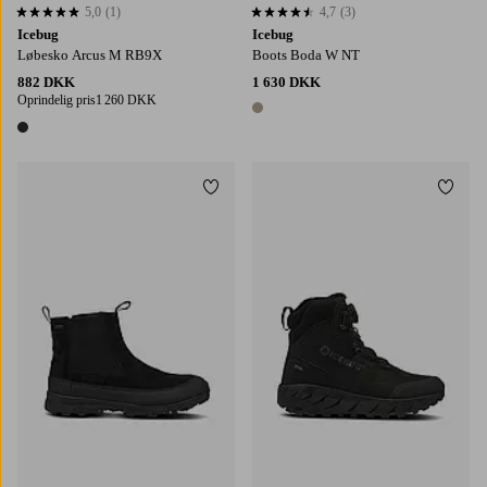
5,0
(1)
4,7
(3)
5,0 baseret på 1 bedømmelser
4,7 baseret på 3 bedømmelser
Icebug
Icebug
Løbesko Arcus M RB9X
Boots Boda W NT
882 DKK
1 630 DKK
Oprindelig pris
1 260 DKK
1 farve
1 farve
Tilføj til favoritter
Tilføj