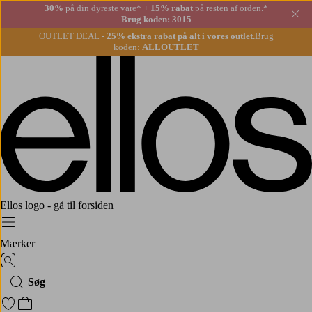
30%
på din dyreste vare*
+ 15% rabat
på resten af orden.*
Lu
Brug koden: 3015
OUTLET DEAL -
25% ekstra rabat på alt i vores outlet.
Brug
koden:
ALLOUTLET
Ellos logo - gå til forsiden
Menu
Mærker
Billedsøgning
Søg
Gå til favoritmarkerede produkter
Gå til indkøbskurven