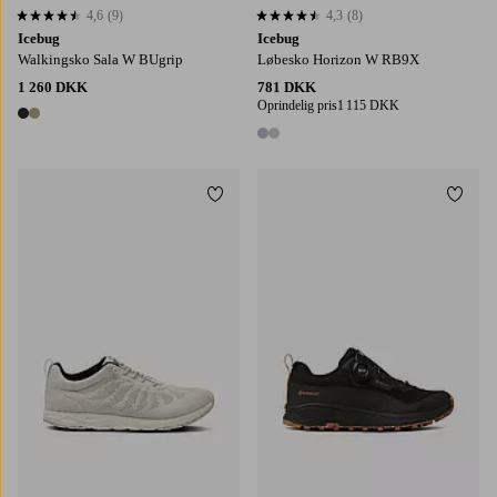
4,6
(9)
4,3
(8)
4,6 baseret på 9 bedømmelser
4,3 baseret på 8 bedømmelser
Icebug
Icebug
Walkingsko Sala W BUgrip
Løbesko Horizon W RB9X
1 260 DKK
781 DKK
Oprindelig pris
1 115 DKK
2 farver
2 farver
Tilføj til favoritter
Tilføj