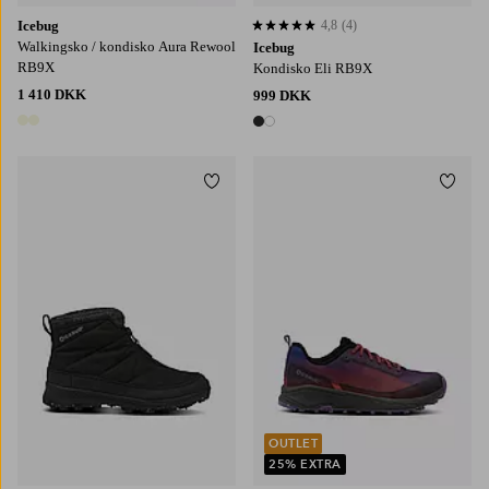
Icebug
4,8
(4)
4,8 baseret på 4 bedømmelser
Walkingsko / kondisko Aura Rewool
Icebug
RB9X
Kondisko Eli RB9X
1 410 DKK
999 DKK
2 farver
2 farver
Tilføj til favoritter
Tilføj
OUTLET
25% EXTRA