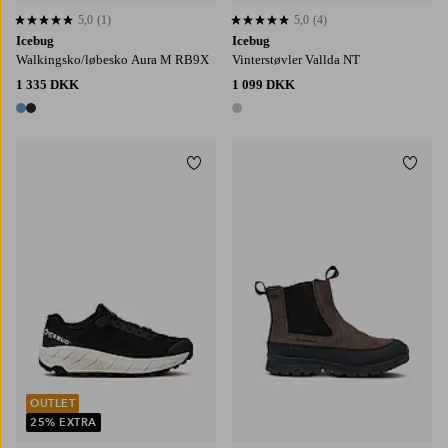
5,0
(1)
5,0
(4)
5,0 baseret på 1 bedømmelser
5,0 baseret på 4 bedømmelser
Icebug
Icebug
Walkingsko/løbesko Aura M RB9X
Vinterstøvler Vallda NT
1 335 DKK
1 099 DKK
2 farver
1 farve
Tilføj til favoritter
Tilføj
OUTLET
25% EXTRA