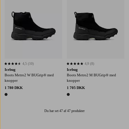
4,5
(10)
4,9
(8)
4,5 baseret på 10 bedømmelser
4,9 baseret på 8 bedømmelser
Icebug
Icebug
Boots Metro2 W BUGrip® med
Boots Metro2 M BUGrip® med
knopper
knopper
1 780 DKK
1 705 DKK
1 farve
1 farve
Du har set 47 af 47 produkter