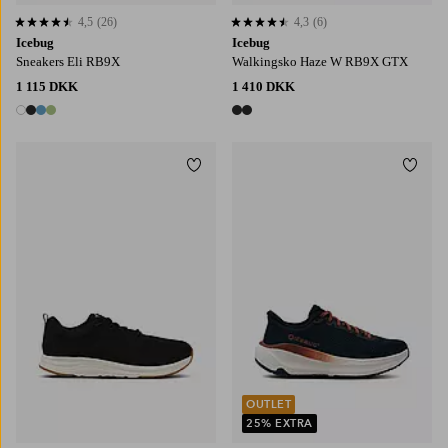
4,5
(26)
4,3
(6)
4,5 baseret på 26 bedømmelser
4,3 baseret på 6 bedømmelser
Icebug
Icebug
Sneakers Eli RB9X
Walkingsko Haze W RB9X GTX
1 115 DKK
1 410 DKK
4 farver
2 farver
Tilføj til favoritter
Tilføj
OUTLET
25% EXTRA