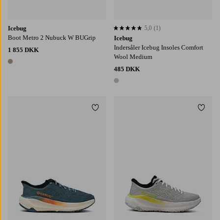
Icebug
5,0
(1)
5,0 baseret på 1 bedømmelser
Boot Metro 2 Nubuck W BUGrip
Icebug
Indersåler Icebug Insoles Comfort
1 855 DKK
Wool Medium
1 farve
485 DKK
1 farve
Tilføj til favoritter
Tilføj