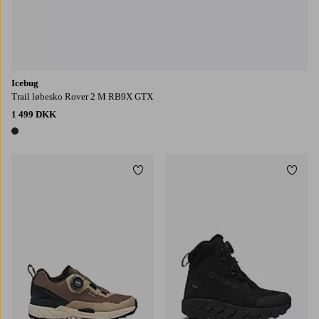
Icebug
Trail løbesko Rover 2 M RB9X GTX
1 499 DKK
1 farve
Tilføj til favoritter
Tilføj