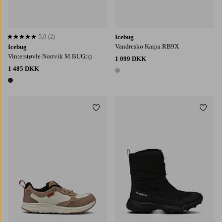
5,0
(2)
Icebug
5,0 baseret på 2 bedømmelser
Vandresko Kaipa RB9X
Icebug
Vinterstøvle Norrvik M BUGrip
1 099 DKK
1 485 DKK
1 farve
1 farve
Tilføj til favoritter
Tilføj