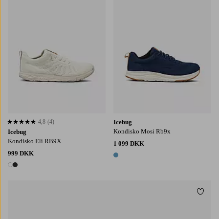
4,8
(4)
Icebug
4,8 baseret på 4 bedømmelser
Kondisko Mosi Rb9x
Icebug
Kondisko Eli RB9X
1 099 DKK
999 DKK
1 farve
2 farver
Tilføj