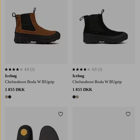
4,0
(2)
4,0
(2)
4,0 baseret på 2 bedømmelser
4,0 baseret på 2 bedømmelser
Icebug
Icebug
Chelseaboot Boda W BUgrip
Chelseaboot Boda W BUgrip
1 855 DKK
1 855 DKK
2 farver
2 farver
Tilføj til favoritter
Tilføj