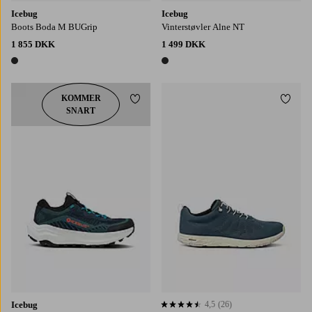
Icebug
Icebug
Boots Boda M BUGrip
Vinterstøvler Alne NT
1 855 DKK
1 499 DKK
1 farve
1 farve
KOMMER
Tilføj til favoritter
Tilføj
SNART
Icebug
4,5
(26)
4,5 baseret på 26 bedømmelser