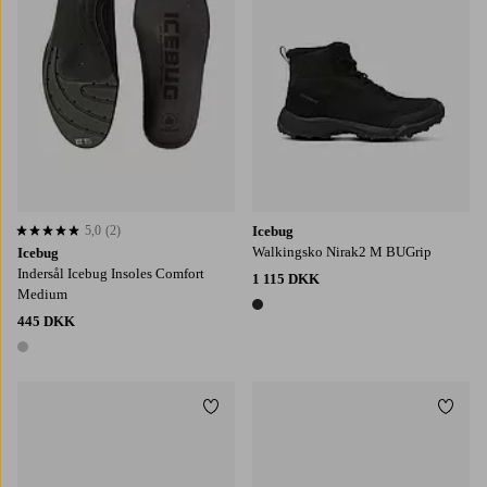
5,0
(2)
Icebug
5,0 baseret på 2 bedømmelser
Walkingsko Nirak2 M BUGrip
Icebug
Indersål Icebug Insoles Comfort
1 115 DKK
Medium
1 farve
445 DKK
1 farve
Tilføj til favoritter
Tilføj