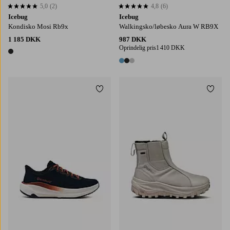
5,0
(2)
4,8
(6)
5,0 baseret på 2 bedømmelser
4,8 baseret på 6 bedømmelser
Icebug
Icebug
Kondisko Mosi Rb9x
Walkingsko/løbesko Aura W RB9X
1 185 DKK
987 DKK
Oprindelig pris
1 410 DKK
1 farve
3 farver
Tilføj til favoritter
Tilføj