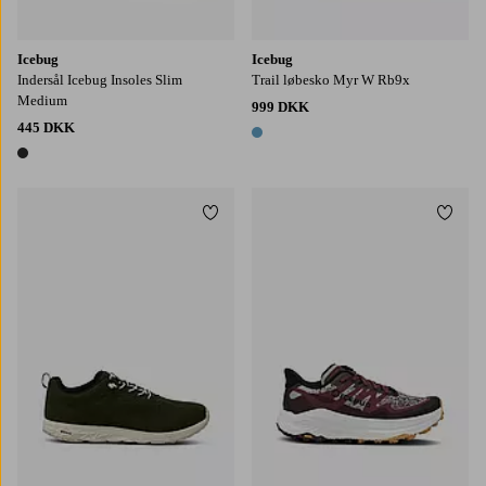
Icebug
Icebug
Indersål Icebug Insoles Slim
Trail løbesko Myr W Rb9x
Medium
999 DKK
445 DKK
1 farve
1 farve
Tilføj til favoritter
Tilføj