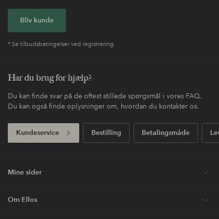
Bliv kunde
* Se tilbudsbetingelser ved registrering
Har du brug for hjælp?
Du kan finde svar på de oftest stillede spørgsmål i vores FAQ.
Du kan også finde oplysninger om, hvordan du kontakter os.
Kundeservice
Bestilling
Betalingsmåde
Le
Mine sider
Om Ellos