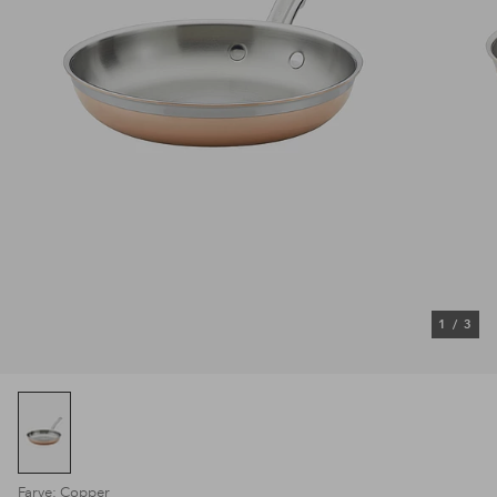
1
/
3
Farve: Copper