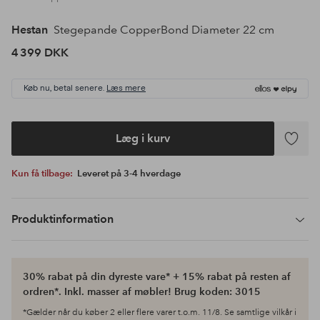
Hestan
Stegepande CopperBond Diameter 22 cm
4 399 DKK
Køb nu, betal senere.
Læs mere
Læg i kurv
Tilføj
til
Kun få tilbage:
Leveret på 3-4 hverdage
favoritte
Produktinformation
30% rabat på din dyreste vare* + 15% rabat på resten af
ordren*. Inkl. masser af møbler! Brug koden: 3015
*Gælder når du køber 2 eller flere varer t.o.m. 11/8. Se samtlige vilkår i