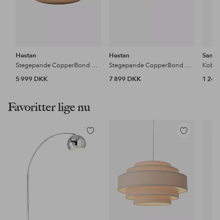
Hestan
Hestan
Samue
Stegepande CopperBond Diameter 28 cm
Stegepande CopperBond diameter 32 cm
Kobbe
5 999 DKK
7 899 DKK
1 24
Favoritter lige nu
Tilføj
Tilføj
til
til
favoritter
favoritter