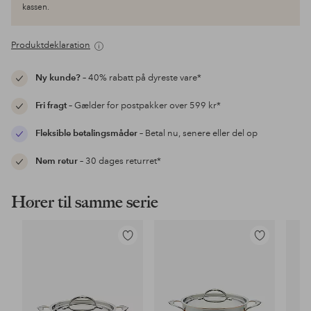
kassen.
Produktdeklaration
Ny kunde?
– 40% rabatt på dyreste vare*
Fri fragt
– Gælder for postpakker over 599 kr*
Fleksible betalingsmåder
– Betal nu, senere eller del op
Nem retur
– 30 dages returret*
Hører til samme serie
Tilføj
Tilføj
til
til
favoritter
favoritter