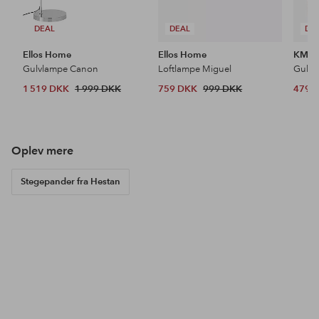
DEAL
DEAL
DE
Ellos Home
Ellos Home
KM H
Gulvlampe Canon
Loftlampe Miguel
Gulvt
1 519 DKK
1 999 DKK
759 DKK
999 DKK
479 
Oplev mere
Stegepander fra Hestan