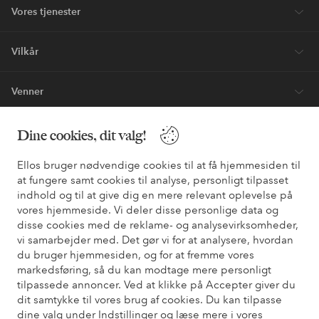
Vores tjenester
Vilkår
Venner
Dine cookies, dit valg!
Sikre betalinger - betal nu eller del op
Ellos bruger nødvendige cookies til at få hjemmesiden til
Vil du vide mere om
vores betalingsmuligheder
?
at fungere samt cookies til analyse, personligt tilpasset
indhold og til at give dig en mere relevant oplevelse på
elpy
elpy
vores hjemmeside. Vi deler disse personlige data og
disse cookies med de reklame- og analysevirksomheder,
vi samarbejder med. Det gør vi for at analysere, hvordan
du bruger hjemmesiden, og for at fremme vores
Danmark - Vælg land
markedsføring, så du kan modtage mere personligt
tilpassede annoncer. Ved at klikke på Accepter giver du
dit samtykke til vores brug af cookies. Du kan tilpasse
Facebook
Instagram
Pinterest
Youtube
dine valg under Indstillinger og læse mere i vores