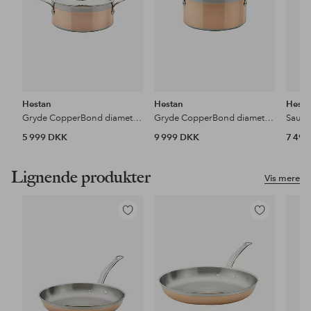
Hestan
Hestan
Hesta
Gryde CopperBond diameter 20 cm, 2,8 liter
Gryde CopperBond diameter 24 cm, 5,7 liter
5 999 DKK
9 999 DKK
7 49
Lignende produkter
Vis mere
Tilføj
Tilføj
til
til
favoritter
favoritter